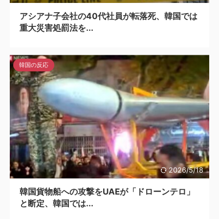
アシアナ子会社の40代社員が転落死、韓国では
重大災害処罰法を...
韓国の反応
2026/5/18
韓国貨物船への攻撃をUAEが「ドローンテロ」
と断定、韓国では...