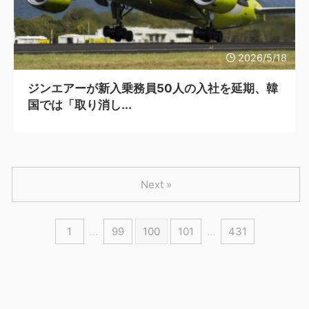
2026/5/18
ジンエアーが新入乗務員50人の入社を延期、韓
国では「取り消し...
Next »
1
…
99
100
101
…
431