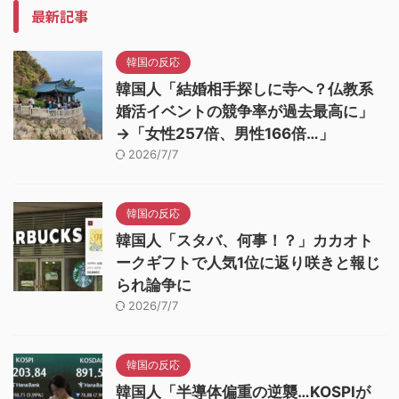
最新記事
韓国の反応
韓国人「結婚相手探しに寺へ？仏教系
婚活イベントの競争率が過去最高に」
→「女性257倍、男性166倍…」
2026/7/7
韓国の反応
韓国人「スタバ、何事！？」カカオト
ークギフトで人気1位に返り咲きと報じ
られ論争に
2026/7/7
韓国の反応
韓国人「半導体偏重の逆襲…KOSPIが