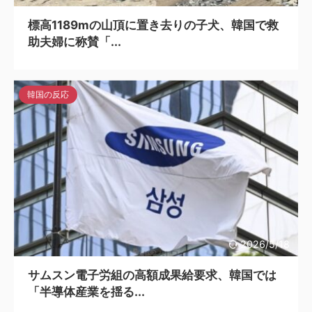
標高1189mの山頂に置き去りの子犬、韓国で救
助夫婦に称賛「...
韓国の反応
2026/5/18
サムスン電子労組の高額成果給要求、韓国では
「半導体産業を揺る...