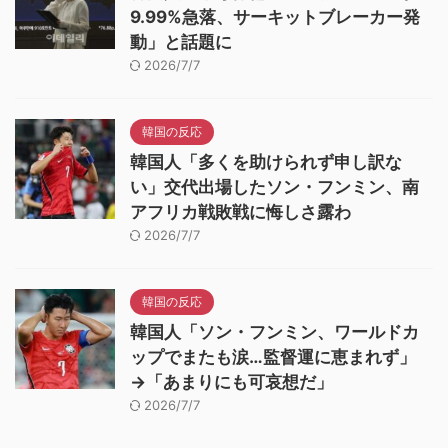
9.99%急落、サーキットブレーカー発
動」と話題に
2026/7/7
韓国の反応
韓国人「多くを助けられず申し訳な
い」交代出場したソン・フンミン、南
アフリカ戦敗戦に悔しさ露わ
2026/7/7
韓国の反応
韓国人「ソン・フンミン、ワールドカ
ップでまたも涙…監督運に恵まれず」
→「あまりにも可哀想だ」
2026/7/7