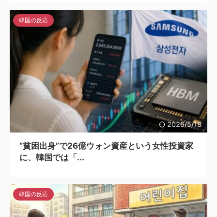
韓国の反応
2026/5/18
“貧困出身”で26億ウォン資産という女性投資家
に、韓国では「...
韓国の反応