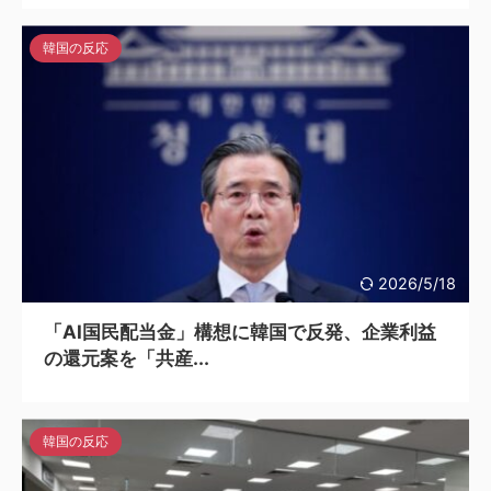
韓国の反応
2026/5/18
「AI国民配当金」構想に韓国で反発、企業利益
の還元案を「共産...
韓国の反応