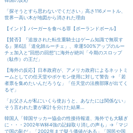
「探そうとすら思わないでください」高さ116メートル、
世界一高い木が地図から消された理由
【インド】バーガーを食べる罪【ポーランドボール】
【賛否】『追放された転生重騎士はゲーム知識で無双す
る』第6話「道化師ルーチェ」、幸運500%アップのルー
チェ加入と“回想の回想”に海外が絶叫「今期のスロップ
（駄作）の王だ」
【海外の反応】日本政府が、アメリカ政府によるネットミ
ームとしての任天堂やポケモン使用に対して警告 → 「若
者票を集めたいんだろうな」「任天堂の法務部隊が出てく
るぞ」
「お父さんが私にいくら使おうと、あなたには関係ない」
そう言われた妻が家計を分けた結果…
韓国人「韓国サッカー協会の性接待報道、海外でも大騒ぎ
に・・・2002年W杯4強の記録取り消しの声も」→「マジ
で国の恥だ」「2002年まで疑う価値がある」「国民や国