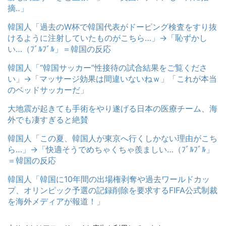
摘‥」
韓国人「過去のW杯で韓国代表がドーピング検査をすり抜
けるように注射していたものがこちら…」→「恥ずかし
い…（ﾌﾞﾙﾌﾞﾙ」＝韓国の反応
韓国人「“韓国サッカー”性接待の試合結果をご覧くださ
い」→「マッサージ効果は間違いないねｗ」「これが本当
のベッドサッカーだ」
大地震が起きても手術をやり遂げる日本の医療チーム、海
外でも凄すぎると絶賛
韓国人「この夏、韓国人が東京へ行くしかない理由がこち
ら…」→「快適そうでめちゃくちゃ羨ましい…（ﾌﾞﾙﾌﾞﾙ」
＝韓国の反応
韓国人「韓国に10年間の出場権剥奪や過去ワールドカッ
プ、オリンピック予選の記録削除を要求するFIFA公式制裁
を海外メディアが報道！」