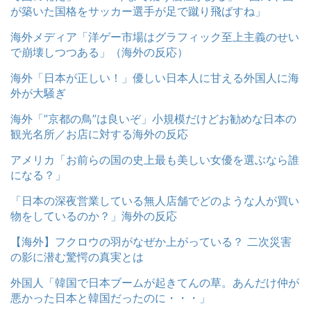
が築いた国格をサッカー選手が足で蹴り飛ばすね」
海外メディア「洋ゲー市場はグラフィック至上主義のせい
で崩壊しつつある」（海外の反応）
海外「日本が正しい！」優しい日本人に甘える外国人に海
外が大騒ぎ
海外「”京都の鳥”は良いぞ」小規模だけどお勧めな日本の
観光名所／お店に対する海外の反応
アメリカ「お前らの国の史上最も美しい女優を選ぶなら誰
になる？」
「日本の深夜営業している無人店舗でどのような人が買い
物をしているのか？」海外の反応
【海外】フクロウの羽がなぜか上がっている？ 二次災害
の影に潜む驚愕の真実とは
外国人「韓国で日本ブームが起きてんの草。あんだけ仲が
悪かった日本と韓国だったのに・・・」