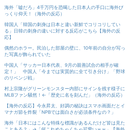
海外「嘘だろ」4千万円を恐喝した日本人の手口に海外び
っくり仰天！（海外の反応）
韓国人「韓国の刺身は日本と違い新鮮でコリコリしてい
る」日韓の刺身の違いに対する反応がこちら【海外の反
応】
偶然のホラー。民泊した部屋の壁に、10年前の自分が写っ
た写真が飾られていた
中国人「サッカー日本代表、9月の親善試合の相手が確
定！」 中国人「今までは実質的に全て引き分け」「野球
のリベンジ戦」
村上宗隆がグリーンモンスター内部にサインを残す様子に
MLBファン騒然！←「歴史に名を刻んだ」（海外の反応）
【海外の反応】今永昇太、好調の秘訣はスマホ画面だとイ
マナガ節を炸裂「NPBでは面白さが必須条件なの？」
海外「日本にはこんな特殊な標識があるんだけど皆は見た
ことある？」→「何これめちゃくちゃ可愛いｗｗ」【海外