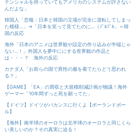
テンシャルを持っていてもアメリカのシステムが許さない
んだよな」
韓国人「悲報：日本と韓国の立場が完全に逆転してしまっ
た模様…」→「日本を笑って見てたのに…（ﾌﾞﾙﾌﾞﾙ」＝韓
国の反応
海外「日本のアニメは世界観や設定の作り込みが半端じゃ
ない…！」外国人を夢中ににする世界観の作品と
は・・・？ 海外の反応
カナダ人「お前らの国で異性の服を着てたらどう思われ
る？」
【GAME】「EA」の買収と大規模削減計画が物議！海外
ゲーマー「10年間ずっと死を願ってた」
【ドイツ】ドイツがバカンスに行くよ【ポーランドボー
ル】
【海外】南半球のオーロラは北半球のオーロラと同じくら
い美しいのか？その真実に迫る！