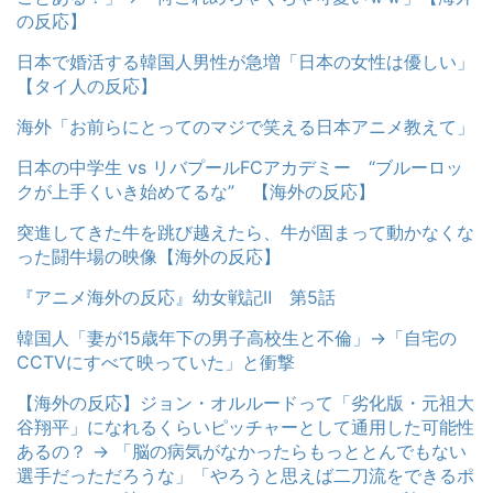
の反応】
日本で婚活する韓国人男性が急増「日本の女性は優しい」
【タイ人の反応】
海外「お前らにとってのマジで笑える日本アニメ教えて」
日本の中学生 vs リバプールFCアカデミー “ブルーロッ
クが上手くいき始めてるな” 【海外の反応】
突進してきた牛を跳び越えたら、牛が固まって動かなくな
った闘牛場の映像【海外の反応】
『アニメ海外の反応』幼女戦記Ⅱ 第5話
韓国人「妻が15歳年下の男子高校生と不倫」→「自宅の
CCTVにすべて映っていた」と衝撃
【海外の反応】ジョン・オルルードって「劣化版・元祖大
谷翔平」になれるくらいピッチャーとして通用した可能性
あるの？ → 「脳の病気がなかったらもっととんでもない
選手だっただろうな」「やろうと思えば二刀流をできるポ