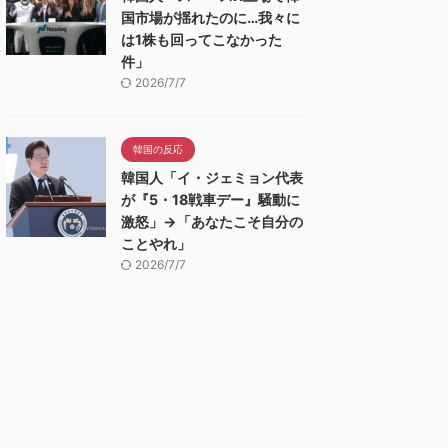
国市場が揺れたのに…我々に
は1株も回ってこなかった
件」
2026/7/7
韓国の反応
韓国人「イ・ジェミョン代表
が『5・18戦車デー』騒動に
激怒」→「あなたこそ自分の
ことやれ」
2026/7/7