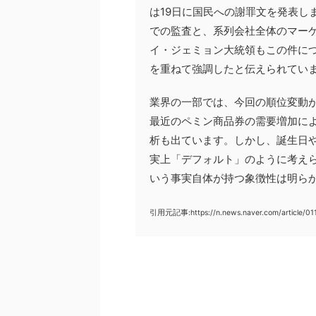
は19日に国民への謝罪文を発表し
での監査と、系列会社全体のマー
イ・ジェミョン大統領もこの件に
を重ねて強調したと伝えられてい
業界の一部では、今回の順位変動
最近のペミン商品券の需要増加に
析も出ています。しかし、誕生日
実上「デフォルト」のように考え
いう事実自体が持つ象徴性は明ら
引用元記事:https://n.news.naver.com/article/0