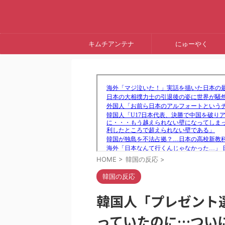
キムチアンテナ
にゅーやく
HOME
>
韓国の反応
>
韓国の反応
韓国人「プレゼント
っていたのに…つい