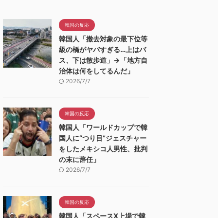
韓国の反応
韓国人「撤去対象の最下位等
級の橋がヤバすぎる…上はバ
ス、下は散歩道」→「地方自
治体は何をしてるんだ」
2026/7/7
韓国の反応
韓国人「ワールドカップで韓
国人に“つり目”ジェスチャー
をしたメキシコ人男性、批判
の末に辞任」
2026/7/7
韓国の反応
韓国人「スペースX上場で韓