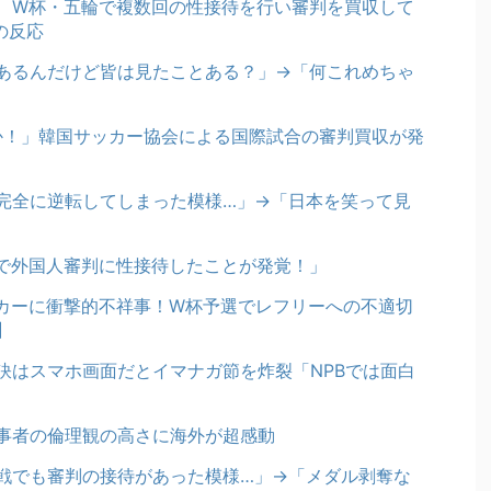
、W杯・五輪で複数回の性接待を行い審判を買収して
の反応
あるんだけど皆は見たことある？」→「何これめちゃ
のか！」韓国サッカー協会による国際試合の審判買収が発
完全に逆転してしまった模様…」→「日本を笑って見
で外国人審判に性接待したことが発覚！」
ッカーに衝撃的不祥事！W杯予選でレフリーへの不適切
】
訣はスマホ画面だとイマナガ節を炸裂「NPBでは面白
事者の倫理観の高さに海外が超感動
戦でも審判の接待があった模様…」→「メダル剥奪な