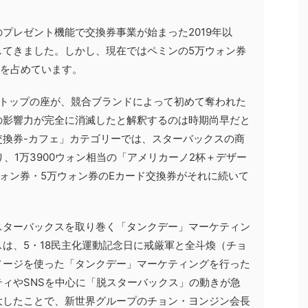
プレゼント機能で交換券事業が始まった2019年以
してきました。しかし、現在ではペミンの5万ウォン券
位を占めています。
たトップの座が、競合ブランドによって初めて奪われた
の影響力が完全に消滅したと解釈するのは時期尚早だと
交換券-カフェ」カテゴリーでは、スターバックスの商
、1万3900ウォン相当の「アメリカーノ2杯＋デザー
ォン券・5万ウォン券のEカード交換券がそれに続いて
スターバックスを取り巻く「タンクデー」マーケティン
は、5・18民主化運動記念日に戒厳軍と全斗煥（チョ
メージを使った「タンクデー」マーケティングを行った
ィやSNSを中心に「脱スターバックス」の動きが急
大したことで、新世界グループのチョン・ヨンジン会長