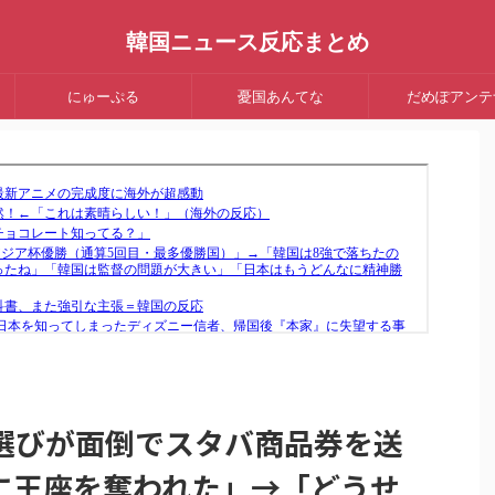
韓国ニュース反応まとめ
にゅーぷる
憂国あんてな
だめぽアンテ
選びが面倒でスタバ商品券を送
に王座を奪われた」→「どうせ