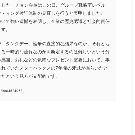
ました。チョン会長はこの日、グループ戦略室レベル
ケティング検証体制の見直しを行うと表明しました。
ついて強い遺憾を表明し、企業の歴史認識と社会的責任
ます。
が「タンクデー」論争の直接的な結果なのか、それとも
よる一時的な流れなのかを断定するのは難しいという分
や感謝、お礼などの気軽なプレゼント需要において、事
られていたスターバックスの7年間の牙城が揺らいだと
かだという見方が支配的です。
11/0004624063