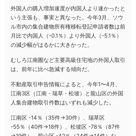
外国人の購入増加速度が内国人より速かったと
いう主張も、事実と異なった。今年3月、ソウ
ル市内の集合建物所有権移転登記申請者数は前
月比で内国人（-0.1％）より外国人（-5.1％）
の減少幅がはるかに大きかった。
むしろ江南圏など主要高級住宅地の外国人取引
は、前年に比べ急減する傾向だ。
不動産取引申告情報によると、今年1〜4月、
江南3区（江南・瑞草・松坡）と龍山区の外国
人集合建物取引件数はいずれも減少した。
江南区 -14％（35件→30件）、瑞草区
-55％（40件→18件）、松坡区 -78％（87件
→19件）、龍山区 -42％（24件→14件）な