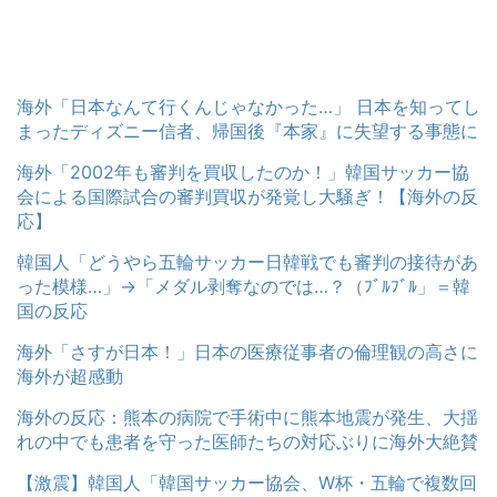
海外「日本なんて行くんじゃなかった…」 日本を知ってし
まったディズニー信者、帰国後『本家』に失望する事態に
海外「2002年も審判を買収したのか！」韓国サッカー協
会による国際試合の審判買収が発覚し大騒ぎ！【海外の反
応】
韓国人「どうやら五輪サッカー日韓戦でも審判の接待があ
った模様…」→「メダル剥奪なのでは…？（ﾌﾞﾙﾌﾞﾙ」＝韓
国の反応
海外「さすが日本！」日本の医療従事者の倫理観の高さに
海外が超感動
海外の反応：熊本の病院で手術中に熊本地震が発生、大揺
れの中でも患者を守った医師たちの対応ぶりに海外大絶賛
【激震】韓国人「韓国サッカー協会、W杯・五輪で複数回