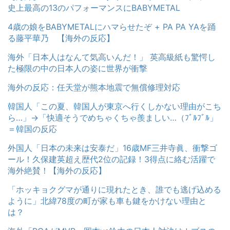
史上最高の13のパフォーマンスにBABYMETAL
4歳の娘をBABYMETALにハマらせたぞ + PA PA YAを踊
る藤平華乃 【海外の反応】
海外「日本人はなんて気高いんだ！」 英高級紙も驚愕し
た極限の中の日本人の姿に世界が衝撃
海外の反応：任天堂が熊本地震で無償修理対応
韓国人「この夏、韓国人が東京へ行くしかない理由がこち
ら…」→「快適そうでめちゃくちゃ羨ましい…（ﾌﾞﾙﾌﾞﾙ」
＝韓国の反応
外国人「日本の未来は安泰だ」16歳MF三井寺眞、衝撃ゴ
ール！久保建英超え歴代2位の記録！3得点に絡む活躍で
海外絶賛！【海外の反応】
「ホッキョクグマが通りに現れたとき、誰でも逃げ込める
ように」北緯78度の町が家も車も鍵をかけない理由と
は？