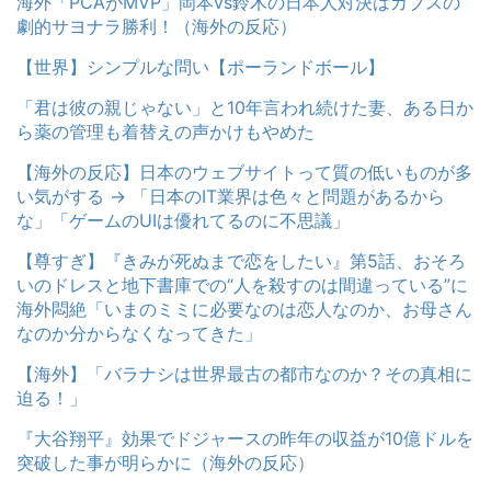
海外「PCAがMVP」岡本vs鈴木の日本人対決はカブスの
劇的サヨナラ勝利！（海外の反応）
【世界】シンプルな問い【ポーランドボール】
「君は彼の親じゃない」と10年言われ続けた妻、ある日か
ら薬の管理も着替えの声かけもやめた
【海外の反応】日本のウェブサイトって質の低いものが多
い気がする → 「日本のIT業界は色々と問題があるから
な」「ゲームのUIは優れてるのに不思議」
【尊すぎ】『きみが死ぬまで恋をしたい』第5話、おそろ
いのドレスと地下書庫での“人を殺すのは間違っている”に
海外悶絶「いまのミミに必要なのは恋人なのか、お母さん
なのか分からなくなってきた」
【海外】「バラナシは世界最古の都市なのか？その真相に
迫る！」
『大谷翔平』効果でドジャースの昨年の収益が10億ドルを
突破した事が明らかに（海外の反応）