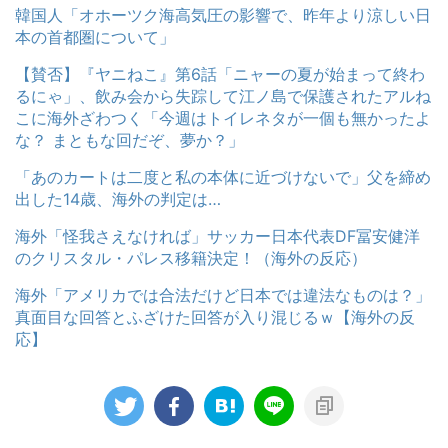
韓国人「オホーツク海高気圧の影響で、昨年より涼しい日
本の首都圏について」
【賛否】『ヤニねこ』第6話「ニャーの夏が始まって終わ
るにゃ」、飲み会から失踪して江ノ島で保護されたアルね
こに海外ざわつく「今週はトイレネタが一個も無かったよ
な？ まともな回だぞ、夢か？」
「あのカートは二度と私の本体に近づけないで」父を締め
出した14歳、海外の判定は…
海外「怪我さえなければ」サッカー日本代表DF冨安健洋
のクリスタル・パレス移籍決定！（海外の反応）
海外「アメリカでは合法だけど日本では違法なものは？」
真面目な回答とふざけた回答が入り混じるｗ【海外の反
応】