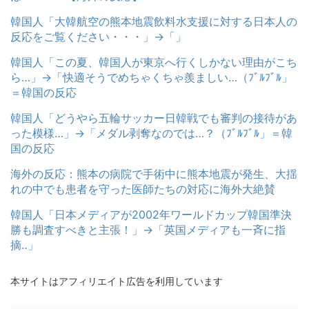
韓国人「大韓航空の熊本地震飲料水支援に対する日本人の
反応をご覧ください・・・」→「」
韓国人「この夏、韓国人が東京へ行くしかない理由がこち
ら…」→「快適そうでめちゃくちゃ羨ましい…（ﾌﾞﾙﾌﾞﾙ」
＝韓国の反応
韓国人「どうやら五輪サッカー日韓戦でも審判の接待があ
った模様…」→「メダル剥奪なのでは…？（ﾌﾞﾙﾌﾞﾙ」＝韓
国の反応
海外の反応：熊本の病院で手術中に熊本地震が発生、大揺
れの中でも患者を守った医師たちの対応に海外大絶賛
韓国人「日本メディアが2002年ワールドカップ韓国準決
勝も調査すべきと主張！」→「英国メディアも一斉に指
摘‥」
本サイトはアフィリエイト広告を利用しています