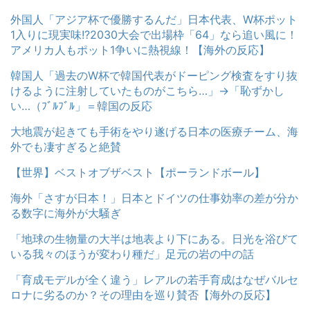
外国人「アジア杯で優勝するんだ」日本代表、W杯ポット
1入りに現実味!?2030大会で出場枠「64」なら追い風に！
アメリカ人もポット1争いに熱視線！【海外の反応】
韓国人「過去のW杯で韓国代表がドーピング検査をすり抜
けるように注射していたものがこちら…」→「恥ずかし
い…（ﾌﾞﾙﾌﾞﾙ」＝韓国の反応
大地震が起きても手術をやり遂げる日本の医療チーム、海
外でも凄すぎると絶賛
【世界】ベストオブザベスト【ポーランドボール】
海外「さすが日本！」日本とドイツの仕事効率の差が分か
る数字に海外が大騒ぎ
「地球の生物量の大半は地表より下にある。日光を浴びて
いる我々のほうが変わり種だ」足元の岩の中の話
「育成モデルが全く違う」レアルの若手育成はなぜバルセ
ロナに劣るのか？その理由を巡り賛否【海外の反応】