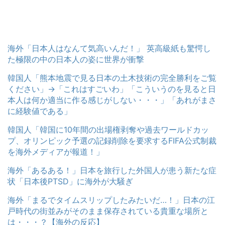
海外「日本人はなんて気高いんだ！」 英高級紙も驚愕し
た極限の中の日本人の姿に世界が衝撃
韓国人「熊本地震で見る日本の土木技術の完全勝利をご覧
ください」→「これはすごいわ」「こういうのを見ると日
本人は何か適当に作る感じがしない・・・」「あれがまさ
に経験値である」
韓国人「韓国に10年間の出場権剥奪や過去ワールドカッ
プ、オリンピック予選の記録削除を要求するFIFA公式制裁
を海外メディアが報道！」
海外「あるある！」日本を旅行した外国人が患う新たな症
状「日本後PTSD」に海外が大騒ぎ
海外「まるでタイムスリップしたみたいだ…！」日本の江
戸時代の街並みがそのまま保存されている貴重な場所と
は・・・？【海外の反応】