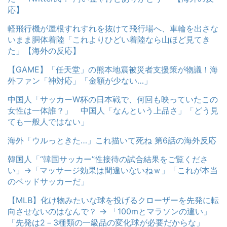
応】
軽飛行機が屋根すれすれを抜けて飛行場へ、車輪を出さな
いまま胴体着陸「これよりひどい着陸なら山ほど見てき
た」【海外の反応】
【GAME】「任天堂」の熊本地震被災者支援策が物議！海
外ファン「神対応」「金額が少ない…」
中国人「サッカーW杯の日本戦で、何回も映っていたこの
女性は一体誰？」 中国人「なんという上品さ」「どう見
ても一般人ではない」
海外「ウルっときた…」これ描いて死ね 第6話の海外反応
韓国人「“韓国サッカー”性接待の試合結果をご覧くださ
い」→「マッサージ効果は間違いないねｗ」「これが本当
のベッドサッカーだ」
【MLB】化け物みたいな球を投げるクローザーを先発に転
向させないのはなんで？ → 「100mとマラソンの違い」
「先発は2－3種類の一級品の変化球が必要だからな」