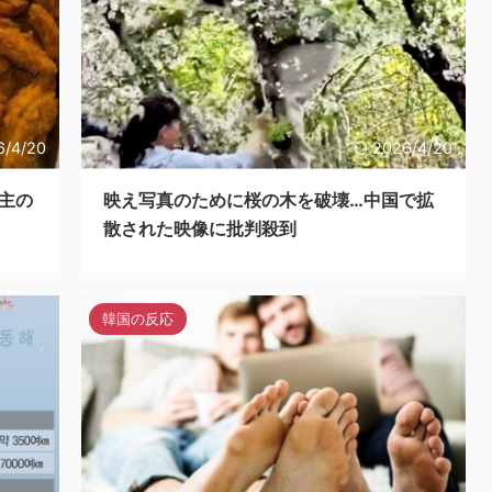
6/4/20
2026/4/20
主の
映え写真のために桜の木を破壊…中国で拡
散された映像に批判殺到
韓国の反応