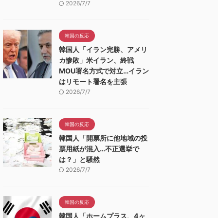
2026/7/7
韓国の反応
韓国人「イラン完勝、アメリ
カ惨敗」米イラン、終戦
MOU署名方式で対立…イラン
はリモート署名を主張
2026/7/7
韓国の反応
韓国人「開票所に他地域の投
票用紙が混入…不正選挙で
は？」と騒然
2026/7/7
韓国の反応
韓国人「ホームプラス、4ヶ