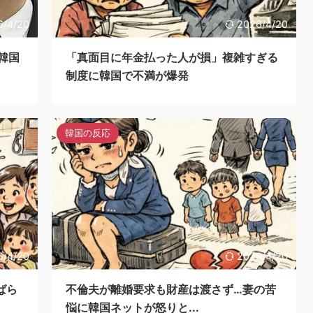
6/4/20
2026/4/20
韓国
「真面目に年金払った人が損」複雑すぎる
制度に韓国で不満が爆発
韓国の反応
6/4/20
2026/4/20
ばら
不倫夫が離婚要求も財産は渡さず…妻の苦
悩に韓国ネットが怒りと...