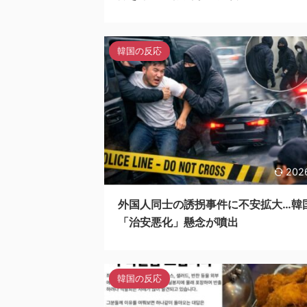
韓国の反応
202
外国人同士の誘拐事件に不安拡大…韓
「治安悪化」懸念が噴出
韓国の反応