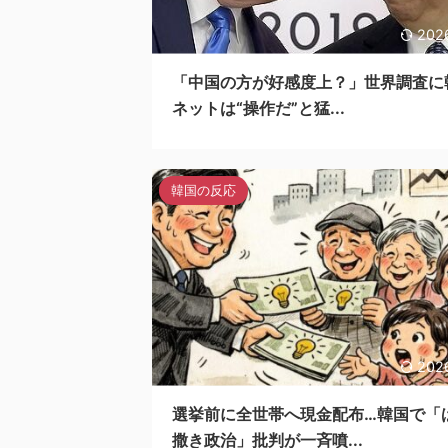
202
「中国の方が好感度上？」世界調査に
ネットは“操作だ”と猛...
韓国の反応
202
選挙前に全世帯へ現金配布…韓国で「
撒き政治」批判が一斉噴...