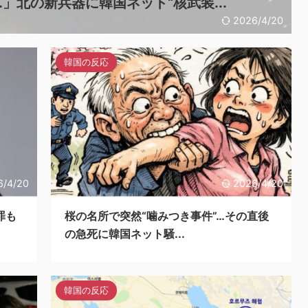
」北の新兵器に韓国ネット“核武装...
2026/4/20
韓国の反応
6/4/20
2026/4/20
罪も
桜の名所で突然“噛みつき事件”…その直後
の急死に韓国ネット騒...
韓国の反応