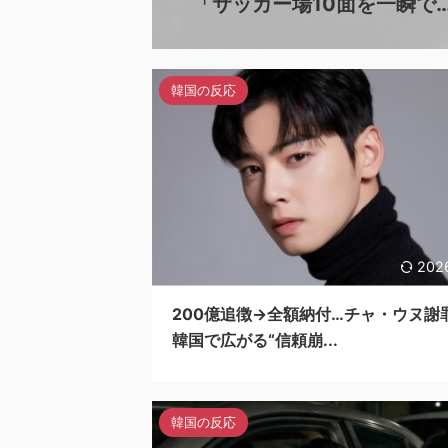
「サッカー場10面を一瞬で…
韓国の反応
202
200億追徴→全額納付…チャ・ウヌ謝
韓国で広がる“信頼崩...
韓国の反応