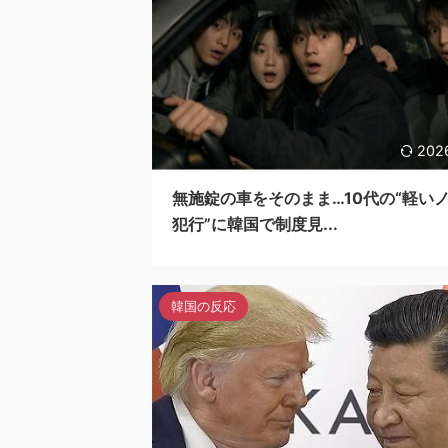
202
無施錠の車をそのまま…10代の“軽い
犯行”に韓国で制度見...
韓国の反応