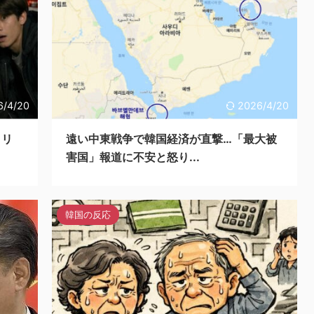
6/4/20
2026/4/20
ノリ
遠い中東戦争で韓国経済が直撃…「最大被
害国」報道に不安と怒り...
韓国の反応