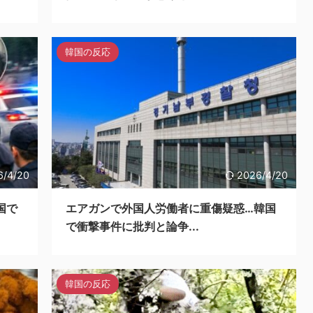
韓国の反応
6/4/20
2026/4/20
国で
エアガンで外国人労働者に重傷疑惑…韓国
で衝撃事件に批判と論争...
韓国の反応