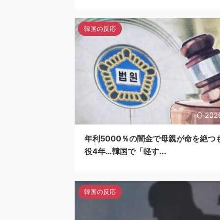
韓国の反応
202
年利5000％の闇金で母親が命を絶つ
役4年…韓国で「軽す...
韓国の反応