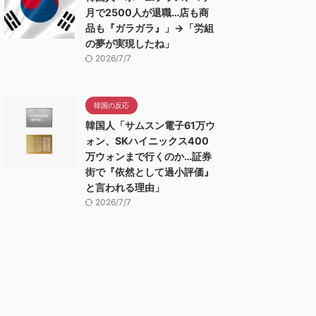
月で2500人が退職…店も商
品も『ガラガラ』」→「労組
の夢が実現したね」
2026/7/7
韓国の反応
韓国人「サムスン電子61万ウ
ォン、SKハイニックス400
万ウォンまで行くのか…証券
街で『依然として過小評価』
と言われる理由」
2026/7/7