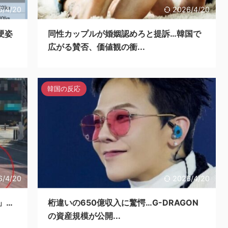
6/4/20
2026/4/20
硬姿
同性カップルが婚姻認めろと提訴…韓国で
広がる賛否、価値観の衝...
韓国の反応
6/4/20
2026/4/20
」…
桁違いの650億収入に驚愕…G-DRAGON
の資産規模が公開...