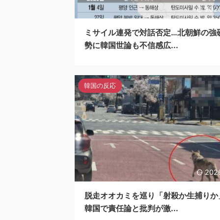
202
ミサイル連発で対話否定…北朝鮮の強
勢に韓国世論も不信感広...
韓国の反応
202
脱走オオカミを巡り「射殺か生捕りか
韓国で責任論と批判が激...