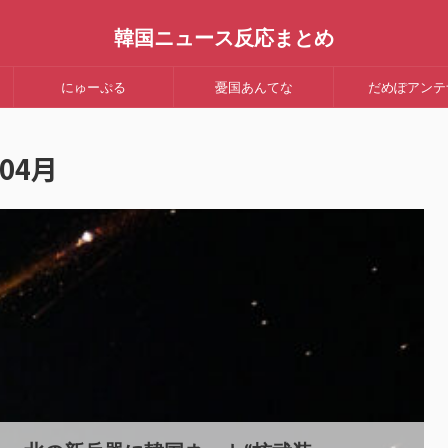
韓国ニュース反応まとめ
にゅーぷる
憂国あんてな
だめぽアンテ
04月