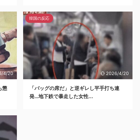
韓国の反応
6/4/20
2026/4/20
も懲
「バッグの席だ」と逆ギレし平手打ち連
発…地下鉄で暴走した女性...