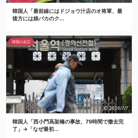
韓国人「最前線にはドジョウ汁店のオ将軍、最
後方には娘バカのク...
韓国の反応
2026/7/7
韓国人「西小門高架橋の事故、79時間で撤去完
了」→「なぜ最初...