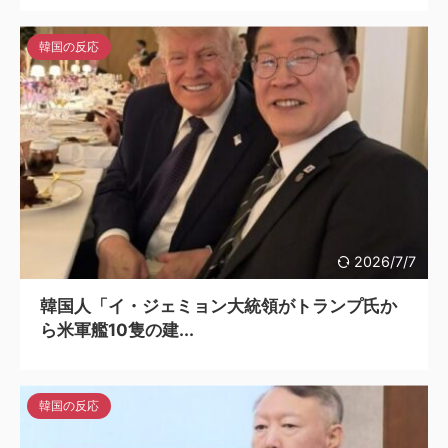
韓国の反応
2026/7/7
韓国人「イ・ジェミョン大統領がトランプ氏か
ら米軍艦10隻の建...
韓国の反応