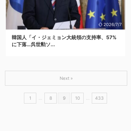
2026/7/7
韓国人「イ・ジェミョン大統領の支持率、57%
に下落…呉世勲ソ...
Next »
1
…
8
9
10
…
433