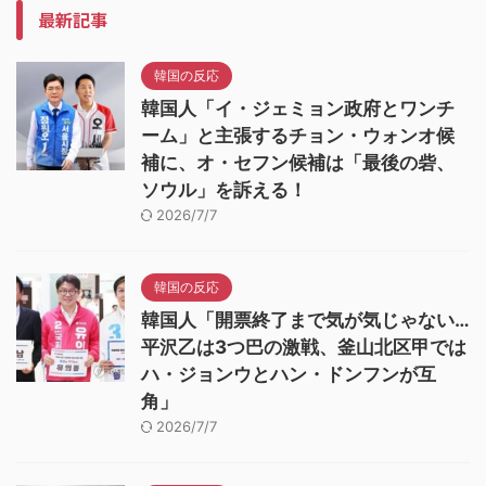
最新記事
韓国の反応
韓国人「イ・ジェミョン政府とワンチ
ーム」と主張するチョン・ウォンオ候
補に、オ・セフン候補は「最後の砦、
ソウル」を訴える！
2026/7/7
韓国の反応
韓国人「開票終了まで気が気じゃない…
平沢乙は3つ巴の激戦、釜山北区甲では
ハ・ジョンウとハン・ドンフンが互
角」
2026/7/7