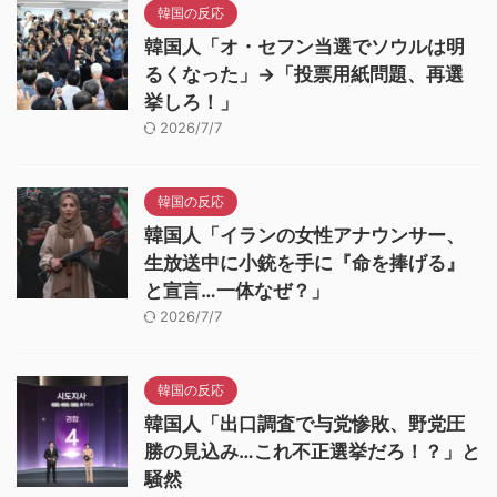
韓国の反応
韓国人「オ・セフン当選でソウルは明
るくなった」→「投票用紙問題、再選
挙しろ！」
2026/7/7
韓国の反応
韓国人「イランの女性アナウンサー、
生放送中に小銃を手に『命を捧げる』
と宣言…一体なぜ？」
2026/7/7
韓国の反応
韓国人「出口調査で与党惨敗、野党圧
勝の見込み…これ不正選挙だろ！？」と
騒然