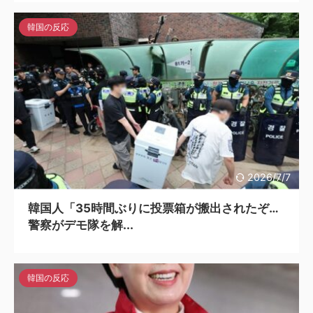
韓国の反応
2026/7/7
韓国人「35時間ぶりに投票箱が搬出されたぞ…
警察がデモ隊を解...
韓国の反応