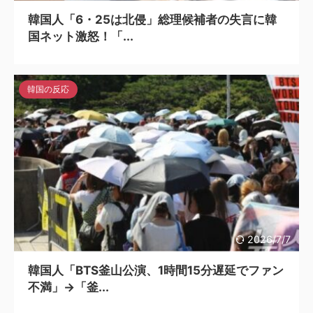
韓国人「6・25は北侵」総理候補者の失言に韓
国ネット激怒！「...
韓国の反応
2026/7/7
韓国人「BTS釜山公演、1時間15分遅延でファン
不満」→「釜...