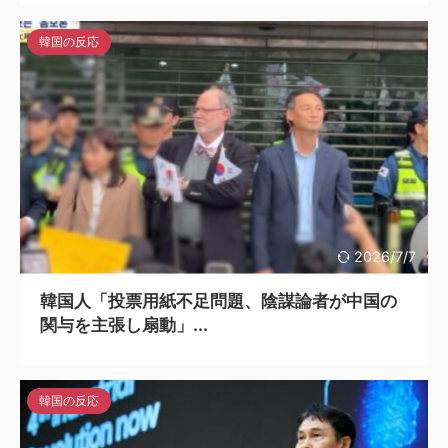
韓国の反応
2026/7/7
韓国人「投票用紙不足問題、陰謀論者が中国の
関与を主張し扇動」...
韓国の反応