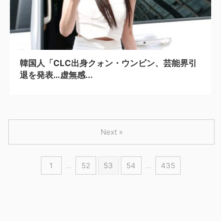
2026/6/17
韓国人「CLC出身クォン・ウンビン、芸能界引
退を発表…虚無感...
Next »
1
…
52
53
54
…
435