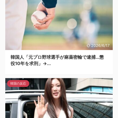
2026/6/17
韓国人「元プロ野球選手が麻薬密輸で逮捕…懲
役10年を求刑」→...
韓国の反応