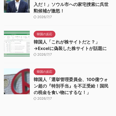
入だ！」ソウル市への家宅捜索に呉世
勲候補が激怒！
2026/7/7
韓国の反応
韓国人「これが株サイトだと？」
→Excelに偽装した株サイトが話題に
2026/7/7
韓国の反応
韓国人「選挙管理委員会、100億ウォ
ン超の『特別手当』を不正受給！国民
の税金を食い物にするな！」
2026/7/7