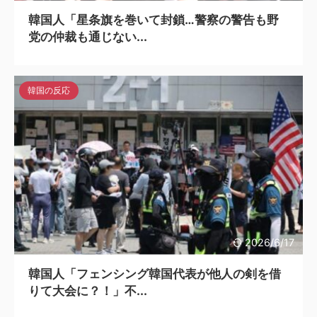
韓国人「星条旗を巻いて封鎖…警察の警告も野
党の仲裁も通じない...
韓国の反応
2026/6/17
韓国人「フェンシング韓国代表が他人の剣を借
りて大会に？！」不...