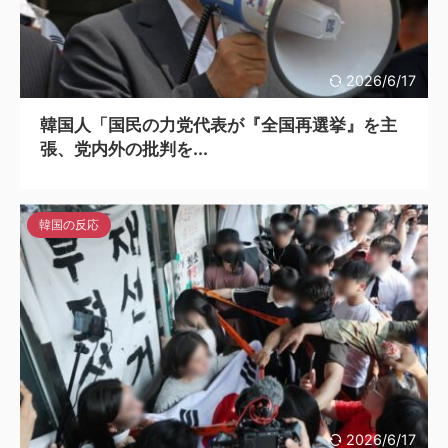
2026/6/17
韓国人「国民の力党代表が『全国再選挙』を主
張、党内外の批判を...
韓国の反応
2026/6/17