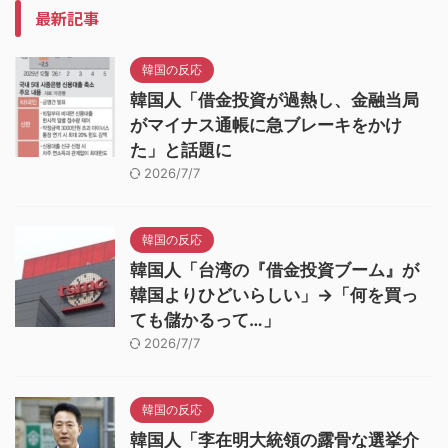
最新記事
韓国の反応
韓国人「借金投資が過熱し、金融当局
がマイナス通帳に急ブレーキをかけ
た」と話題に
2026/7/7
韓国の反応
韓国人「台湾の『借金投資ブーム』が
韓国よりひどいらしい」→「何を買っ
ても儲かるって…」
2026/7/7
韓国の反応
韓国人「李在明大統領の露骨な選挙介