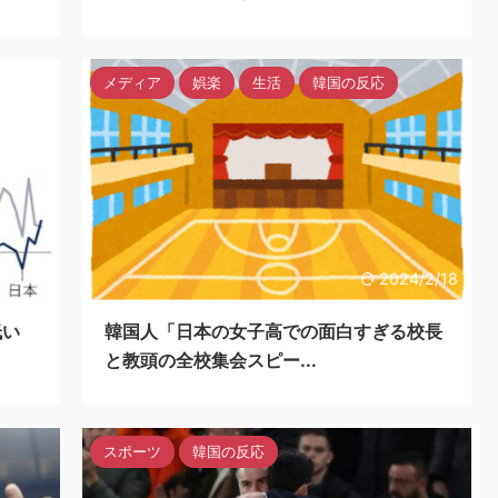
メディア
娯楽
生活
韓国の反応
4/2/18
2024/2/18
低い
韓国人「日本の女子高での面白すぎる校長
と教頭の全校集会スピー...
スポーツ
韓国の反応