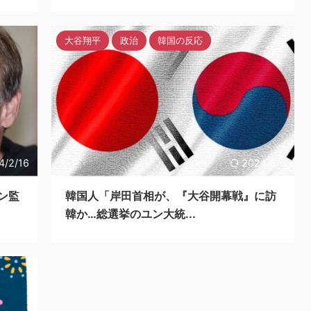
大谷翔平
政治
韓国の反応
4/2/16
2024/5/6
ン監
韓国人「岸田首相が、『大谷開幕戦』に訪
韓か…総選挙のユン大統...