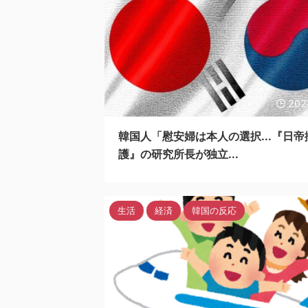
202
韓国人「慰安婦は本人の選択...『日帝
護』の研究所長が独立...
生活
経済
韓国の反応