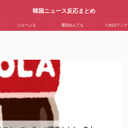
韓国ニュース反応まとめ
にゅーぷる
憂国あんてな
だめぽアンテ