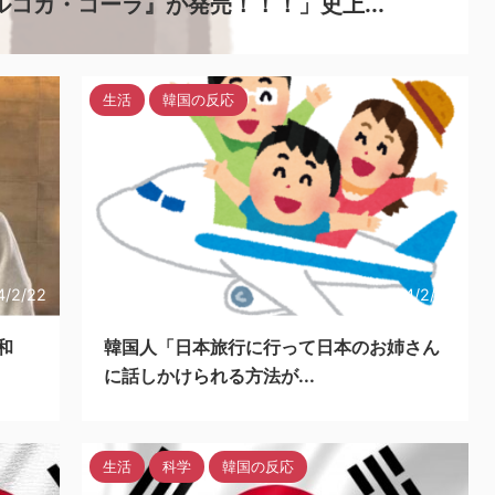
ルコカ・コーラ』が発売！！！」史上...
2024/2/21
生活
韓国の反応
4/2/22
2024/2/20
和
韓国人「日本旅行に行って日本のお姉さん
に話しかけられる方法が...
生活
科学
韓国の反応