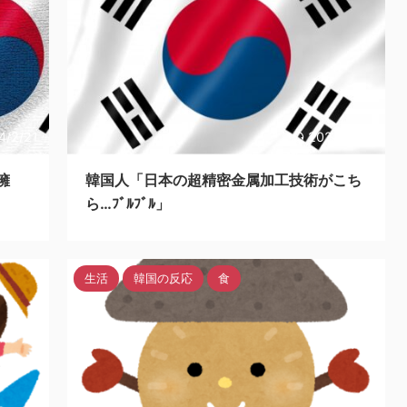
4/2/21
2024/2/20
擁
韓国人「日本の超精密金属加工技術がこち
ら…ﾌﾞﾙﾌﾞﾙ」
生活
韓国の反応
食