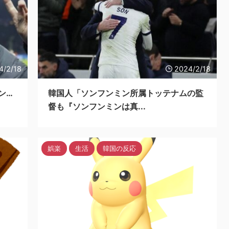
4/2/18
2024/2/18
ン…
韓国人「ソンフンミン所属トッテナムの監
督も『ソンフンミンは真...
娯楽
生活
韓国の反応