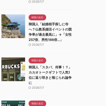
2026/7/7
韓国の反応
韓国人「結婚相手探しに寺
へ？仏教系婚活イベントの競
争率が過去最高に」→「女性
257倍、男性166倍…」
2026/7/7
韓国の反応
韓国人「スタバ、何事！？」
カカオトークギフトで人気1
位に返り咲きと報じられ論争
に
2026/7/7
韓国の反応