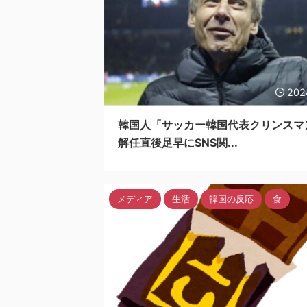
202
韓国人「サッカー韓国代表クリンスマ
解任直後足早にSNS関...
メディア
生活
韓国の反応
食