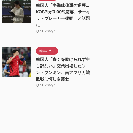
韓国人「半導体偏重の逆襲…
KOSPIが9.99%急落、サーキ
ットブレーカー発動」と話題
に
2026/7/7
韓国の反応
韓国人「多くを助けられず申
し訳ない」交代出場したソ
ン・フンミン、南アフリカ戦
敗戦に悔しさ露わ
2026/7/7