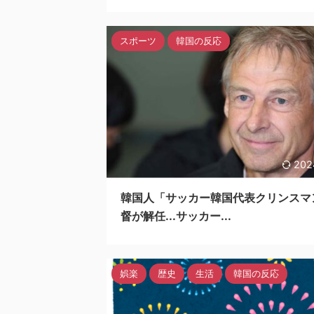
スポーツ
韓国の反応
202
韓国人「サッカー韓国代表クリンスマ
督が解任...サッカー...
娯楽
歴史
生活
韓国の反応