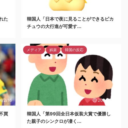
4/2/16
2024/2/17
れた
韓国人「日本で夜に見ることができるピカ
チュウの大行進が可愛す...
メディア
娯楽
韓国の反応
4/2/16
2024/2/17
不買
韓国人「第99回全日本仮装大賞で優勝し
た親子のシンクロが凄く...