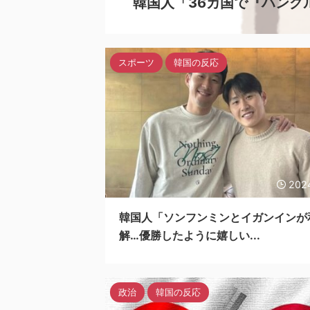
韓国人「36カ国で『ハング
スポーツ
韓国の反応
202
韓国人「ソンフンミンとイガンインが
解…優勝したように嬉しい...
政治
韓国の反応