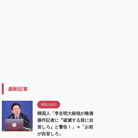
最新記事
韓国の反応
韓国人「李在明大統領が株価
操作記者に『破滅する前に自
首しろ』と警告！」→「お前
が自首しろ」