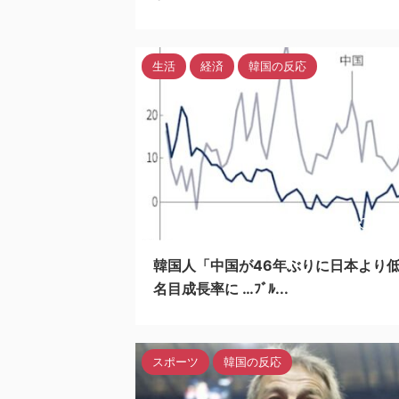
生活
経済
韓国の反応
202
韓国人「中国が46年ぶりに日本より
名目成長率に …ﾌﾞﾙ...
スポーツ
韓国の反応