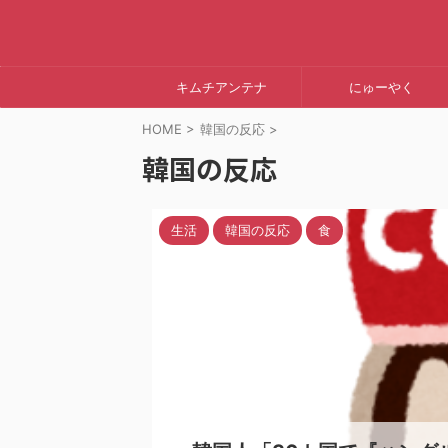
キムチアンテナ
にゅーやく
HOME
>
韓国の反応
>
韓国の反応
生活
韓国の反応
食