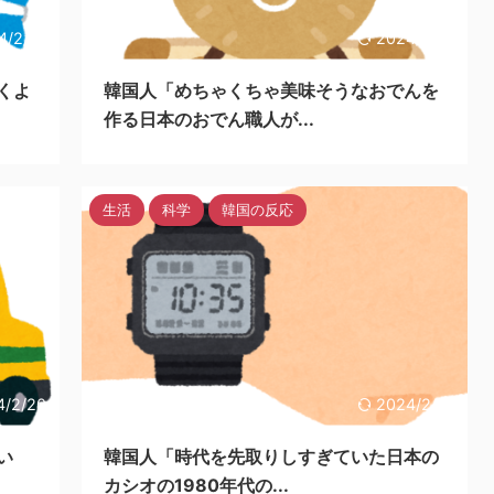
4/2/19
2024/2/19
くよ
韓国人「めちゃくちゃ美味そうなおでんを
作る日本のおでん職人が...
生活
科学
韓国の反応
4/2/20
2024/2/18
い
韓国人「時代を先取りしすぎていた日本の
カシオの1980年代の...