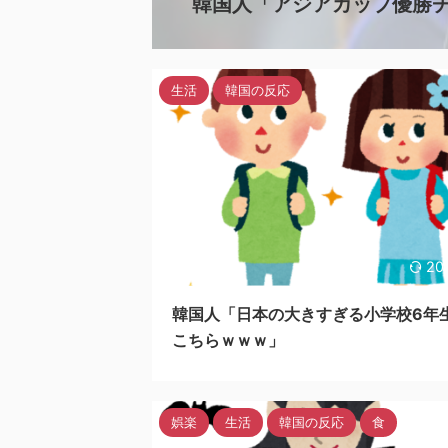
韓国人「アジアカップ優勝チーム
生活
韓国の反応
20
韓国人「日本の大きすぎる小学校6年
こちらｗｗｗ」
娯楽
生活
韓国の反応
食