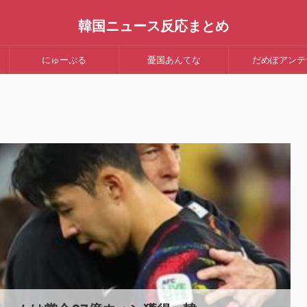
韓国ニュース反応まとめ
にゅーぷる
憂国あんてな
だめぽアンテ