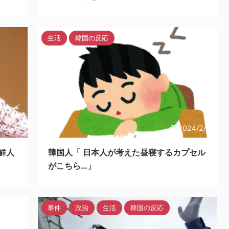
生活
韓国の反応
24/2/5
2024/2/3
鮮人
韓国人「 日本人が考えた昼寝するカプセル
がこちら…」
事件
政治
生活
韓国の反応