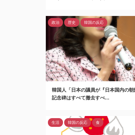
政治
歴史
韓国の反応
20
韓国人「日本の議員が『日本国内の朝
記念碑はすべて撤去すべ...
生活
韓国の反応
食