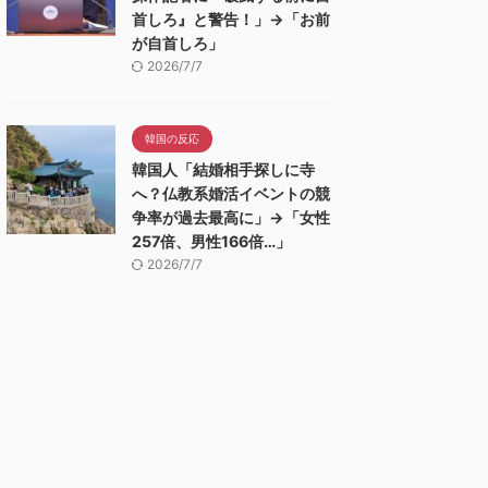
首しろ』と警告！」→「お前
が自首しろ」
2026/7/7
韓国の反応
韓国人「結婚相手探しに寺
へ？仏教系婚活イベントの競
争率が過去最高に」→「女性
257倍、男性166倍…」
2026/7/7