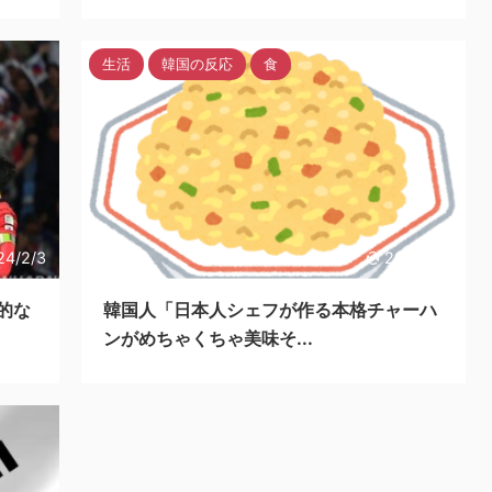
生活
韓国の反応
食
24/2/3
2024/2/1
的な
韓国人「日本人シェフが作る本格チャーハ
ンがめちゃくちゃ美味そ...