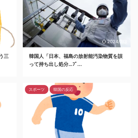
24/2/3
2024/2/3
う三
韓国人「日本、福島の放射能汚染物質を誤
って持ち出し処分…ﾌﾞ...
スポーツ
韓国の反応