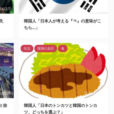
24/2/7
2024/2/6
失
韓国人「日本人が考える『ㅋ』の意味がこ
ちら…」
生活
韓国の反応
食
24/2/6
2024/2/5
ミ拾
韓国人「日本のトンカツと韓国のトンカ
ツ、どっちを選ぶ？」