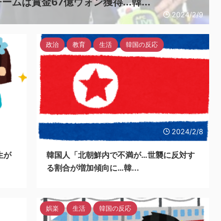
は賞金67億ウォン獲得...韓...
2024/2/9
政治
教育
生活
韓国の反応
24/2/8
2024/2/8
生が
韓国人「北朝鮮内で不満が…世襲に反対す
る割合が増加傾向に…韓...
娯楽
生活
韓国の反応