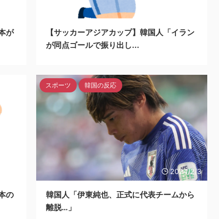
24/2/3
2024/2/3
本が
【サッカーアジアカップ】韓国人「イラン
が同点ゴールで振り出し...
スポーツ
韓国の反応
24/2/3
2024/2/3
本の
韓国人「伊東純也、正式に代表チームから
離脱…」