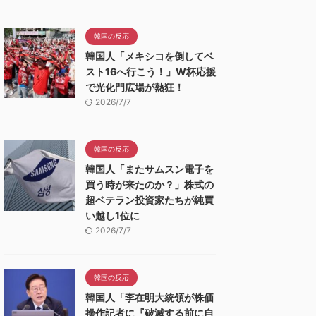
韓国の反応
韓国人「メキシコを倒してベ
スト16へ行こう！」W杯応援
で光化門広場が熱狂！
2026/7/7
韓国の反応
韓国人「またサムスン電子を
買う時が来たのか？」株式の
超ベテラン投資家たちが純買
い越し1位に
2026/7/7
韓国の反応
韓国人「李在明大統領が株価
操作記者に『破滅する前に自