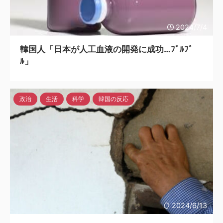
2024/7/4
韓国人「日本が人工血液の開発に成功…ﾌﾞﾙﾌﾞ
ﾙ」
政治
生活
科学
韓国の反応
2024/6/13