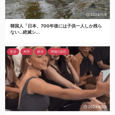
2024/5/8
韓国人「日本、700年後には子供一人しか残ら
ない...絶滅シ...
生活
科学
経済
韓国の反応
2024/4/28