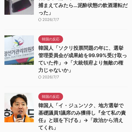
捕まえてみたら…泥酔状態の飲酒運転だ
った」
2026/7/7
韓国の反応
韓国人「ソクリ投票問題の年に、選挙
管理委員会が成果給を99.99%受け取っ
ていた件」→「大統領府より無敵の権
力じゃないか」
2026/7/7
韓国の反応
韓国人「イ・ジュンソク、地方選挙で
基礎議員1議席のみ獲得し『全て私の責
任』と頭を下げる」→「政治から消え
てくれ」