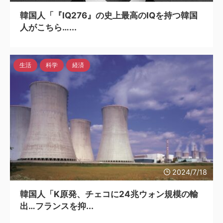
韓国人「『IQ276』の史上最高のIQを持つ韓国
人がこちら…...
生活
科学
経済
2024/7/18
韓国人「K原発、チェコに24兆ウォン規模の輸
出…フランスを抑...