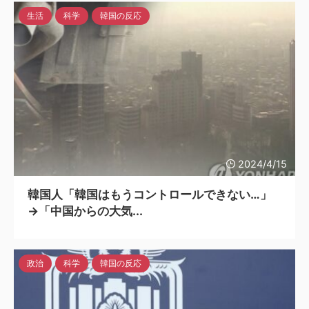
生活
科学
韓国の反応
2024/4/15
韓国人「韓国はもうコントロールできない…」
→「中国からの大気...
政治
科学
韓国の反応