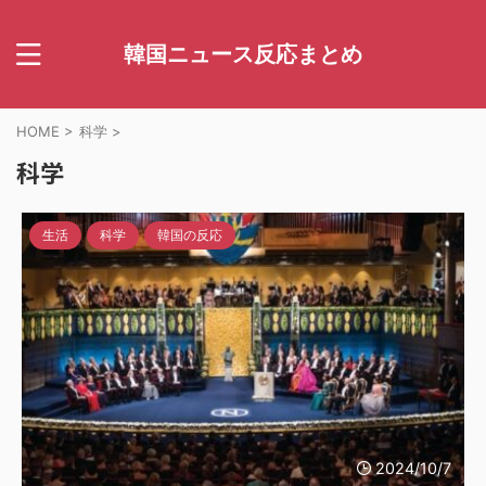
韓国ニュース反応まとめ
HOME
>
科学
>
科学
生活
科学
韓国の反応
2024/10/7