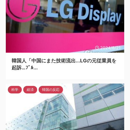
2024/8/21
韓国人「中国にまた技術流出...LGの元従業員を
起訴…ﾌﾞﾙ...
科学
経済
韓国の反応