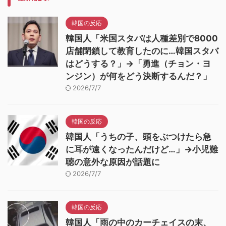
韓国の反応
韓国人「米国スタバは人種差別で8000
店舗閉鎖して教育したのに…韓国スタバ
はどうする？」→「勇進（チョン・ヨ
ンジン）が何をどう決断するんだ？」
2026/7/7
韓国の反応
韓国人「うちの子、頭をぶつけたら急
に耳が遠くなったんだけど…」→小児難
聴の意外な原因が話題に
2026/7/7
韓国の反応
韓国人「雨の中のカーチェイスの末、