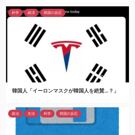
科学
経済
韓国の反応
2024/7/11
韓国人「イーロンマスクが韓国人を絶賛…？」
政治
生活
科学
韓国の反応