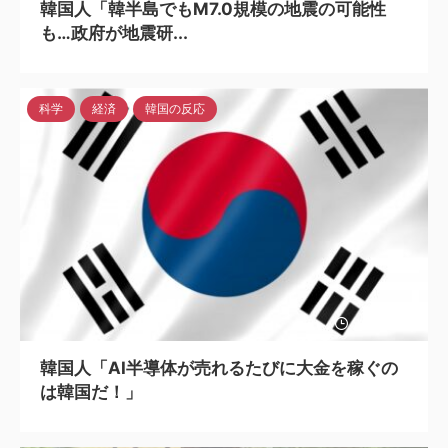
韓国人「韓半島でもM7.0規模の地震の可能性
も…政府が地震研...
科学
経済
韓国の反応
2024/6/9
韓国人「AI半導体が売れるたびに大金を稼ぐの
は韓国だ！」