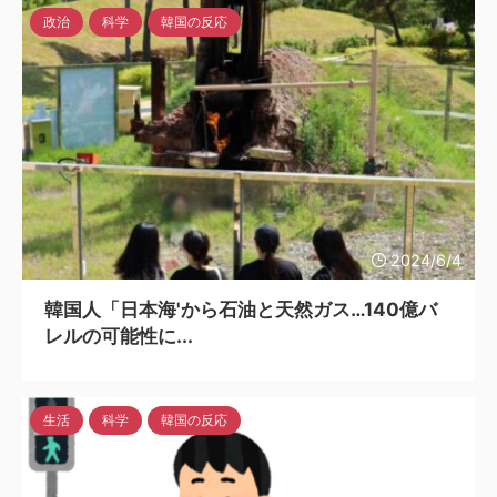
政治
科学
韓国の反応
2024/6/4
韓国人「日本海'から石油と天然ガス…140億バ
レルの可能性に...
生活
科学
韓国の反応