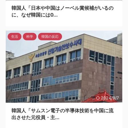
韓国人「日本や中国はノーベル賞候補がいるの
に、なぜ韓国には0...
生活
科学
韓国の反応
2024/9/7
韓国人「サムスン電子の半導体技術を中国に流
出させた元役員・主...