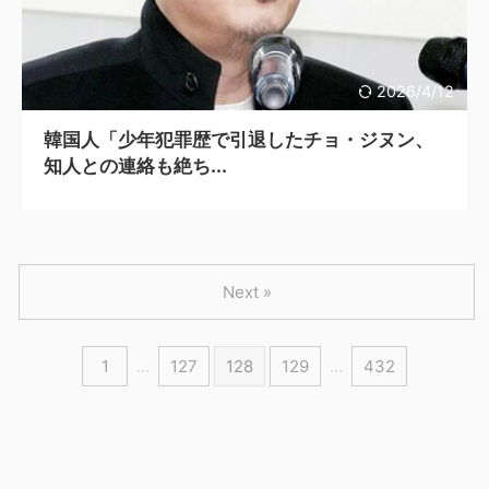
2026/4/12
韓国人「少年犯罪歴で引退したチョ・ジヌン、
知人との連絡も絶ち...
Next »
1
…
127
128
129
…
432