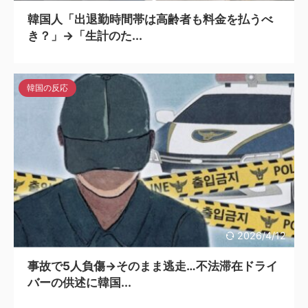
韓国人「出退勤時間帯は高齢者も料金を払うべ
き？」→「生計のた...
韓国の反応
2026/4/12
事故で5人負傷→そのまま逃走…不法滞在ドライ
バーの供述に韓国...