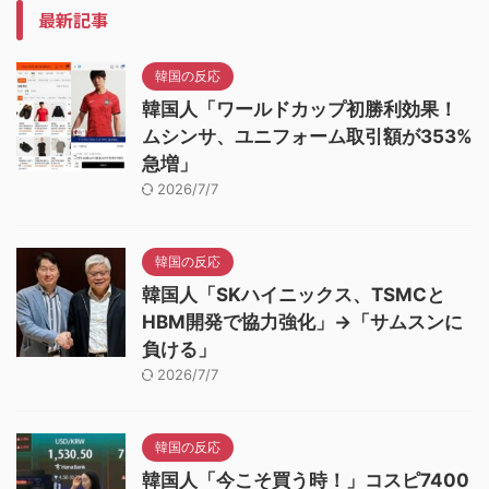
最新記事
韓国の反応
韓国人「ワールドカップ初勝利効果！
ムシンサ、ユニフォーム取引額が353%
急増」
2026/7/7
韓国の反応
韓国人「SKハイニックス、TSMCと
HBM開発で協力強化」→「サムスンに
負ける」
2026/7/7
韓国の反応
韓国人「今こそ買う時！」コスピ7400