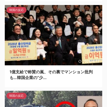
韓国の反応
2026/4/12
1億支給で称賛の嵐、その裏でマンション批判
も…韓国企業の“少...
韓国の反応