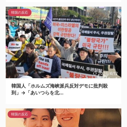
韓国の反応
2026/4/12
韓国人「ホルムズ海峡派兵反対デモに批判殺
到」→「あいつらを北...
韓国の反応