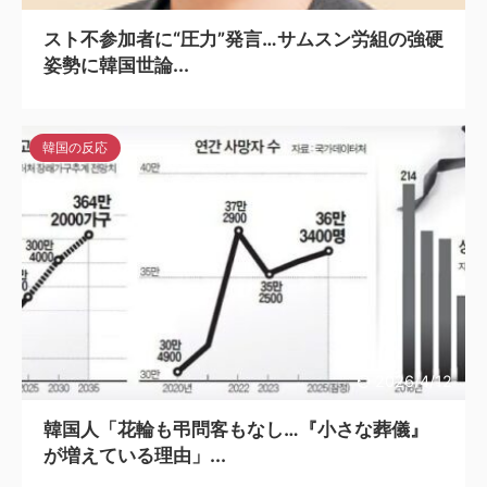
スト不参加者に“圧力”発言…サムスン労組の強硬
姿勢に韓国世論...
韓国の反応
2026/4/12
韓国人「花輪も弔問客もなし…『小さな葬儀』
が増えている理由」...