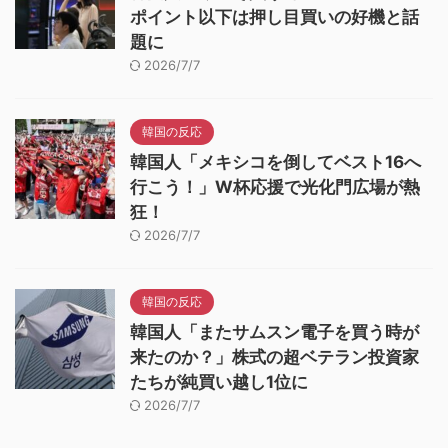
ポイント以下は押し目買いの好機と話
題に
2026/7/7
韓国の反応
韓国人「メキシコを倒してベスト16へ
行こう！」W杯応援で光化門広場が熱
狂！
2026/7/7
韓国の反応
韓国人「またサムスン電子を買う時が
来たのか？」株式の超ベテラン投資家
たちが純買い越し1位に
2026/7/7