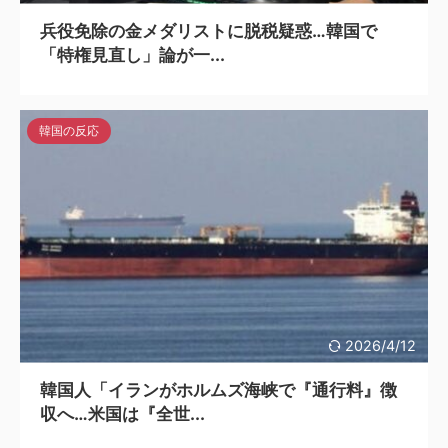
兵役免除の金メダリストに脱税疑惑…韓国で
「特権見直し」論が一...
韓国の反応
2026/4/12
韓国人「イランがホルムズ海峡で『通行料』徴
収へ…米国は『全世...