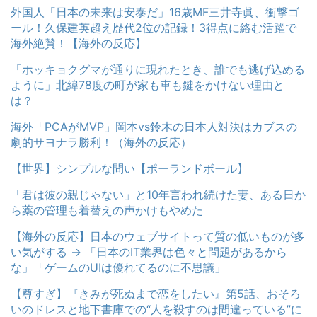
外国人「日本の未来は安泰だ」16歳MF三井寺眞、衝撃ゴ
ール！久保建英超え歴代2位の記録！3得点に絡む活躍で
海外絶賛！【海外の反応】
「ホッキョクグマが通りに現れたとき、誰でも逃げ込める
ように」北緯78度の町が家も車も鍵をかけない理由と
は？
海外「PCAがMVP」岡本vs鈴木の日本人対決はカブスの
劇的サヨナラ勝利！（海外の反応）
【世界】シンプルな問い【ポーランドボール】
「君は彼の親じゃない」と10年言われ続けた妻、ある日か
ら薬の管理も着替えの声かけもやめた
【海外の反応】日本のウェブサイトって質の低いものが多
い気がする → 「日本のIT業界は色々と問題があるから
な」「ゲームのUIは優れてるのに不思議」
【尊すぎ】『きみが死ぬまで恋をしたい』第5話、おそろ
いのドレスと地下書庫での“人を殺すのは間違っている”に