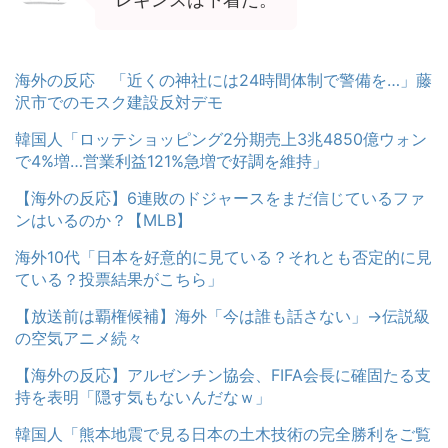
海外の反応 「近くの神社には24時間体制で警備を…」藤
沢市でのモスク建設反対デモ
韓国人「ロッテショッピング2分期売上3兆4850億ウォン
で4%増…営業利益121%急増で好調を維持」
【海外の反応】6連敗のドジャースをまだ信じているファ
ンはいるのか？【MLB】
海外10代「日本を好意的に見ている？それとも否定的に見
ている？投票結果がこちら」
【放送前は覇権候補】海外「今は誰も話さない」→伝説級
の空気アニメ続々
【海外の反応】アルゼンチン協会、FIFA会長に確固たる支
持を表明「隠す気もないんだなｗ」
韓国人「熊本地震で見る日本の土木技術の完全勝利をご覧