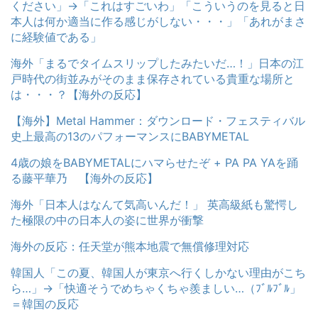
ください」→「これはすごいわ」「こういうのを見ると日
本人は何か適当に作る感じがしない・・・」「あれがまさ
に経験値である」
海外「まるでタイムスリップしたみたいだ…！」日本の江
戸時代の街並みがそのまま保存されている貴重な場所と
は・・・？【海外の反応】
【海外】Metal Hammer：ダウンロード・フェスティバル
史上最高の13のパフォーマンスにBABYMETAL
4歳の娘をBABYMETALにハマらせたぞ + PA PA YAを踊
る藤平華乃 【海外の反応】
海外「日本人はなんて気高いんだ！」 英高級紙も驚愕し
た極限の中の日本人の姿に世界が衝撃
海外の反応：任天堂が熊本地震で無償修理対応
韓国人「この夏、韓国人が東京へ行くしかない理由がこち
ら…」→「快適そうでめちゃくちゃ羨ましい…（ﾌﾞﾙﾌﾞﾙ」
＝韓国の反応