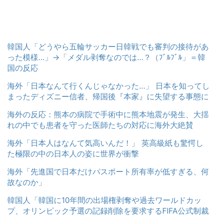
韓国人「どうやら五輪サッカー日韓戦でも審判の接待があ
った模様…」→「メダル剥奪なのでは…？（ﾌﾞﾙﾌﾞﾙ」＝韓
国の反応
海外「日本なんて行くんじゃなかった…」 日本を知ってし
まったディズニー信者、帰国後『本家』に失望する事態に
海外の反応：熊本の病院で手術中に熊本地震が発生、大揺
れの中でも患者を守った医師たちの対応に海外大絶賛
海外「日本人はなんて気高いんだ！」 英高級紙も驚愕し
た極限の中の日本人の姿に世界が衝撃
海外「先進国で日本だけパスポート所有率が低すぎる、何
故なのか」
韓国人「韓国に10年間の出場権剥奪や過去ワールドカッ
プ、オリンピック予選の記録削除を要求するFIFA公式制裁