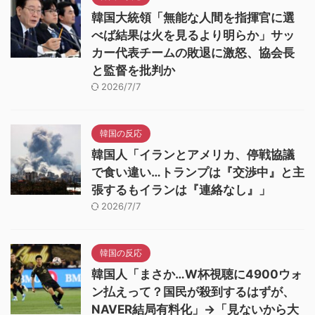
韓国大統領「無能な人間を指揮官に選
べば結果は火を見るより明らか」サッ
カー代表チームの敗退に激怒、協会長
と監督を批判か
2026/7/7
韓国の反応
韓国人「イランとアメリカ、停戦協議
で食い違い…トランプは『交渉中』と主
張するもイランは『連絡なし』」
2026/7/7
韓国の反応
韓国人「まさか…W杯視聴に4900ウォ
ン払えって？国民が殺到するはずが、
NAVER結局有料化」→「見ないから大