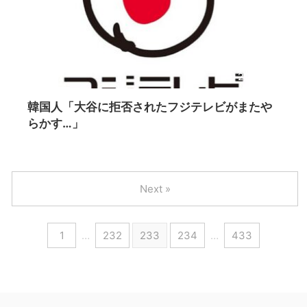
2024/11/3
韓国人「大谷に拒否されたフジテレビがまたや
らかす…」
Next »
1
…
232
233
234
…
433