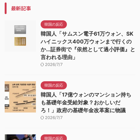
最新記事
韓国の反応
韓国人「サムスン電子61万ウォン、SK
ハイニックス400万ウォンまで行くの
か…証券街で『依然として過小評価』と
言われる理由」
2026/7/7
韓国の反応
韓国人「17億ウォンのマンション持ち
も基礎年金受給対象？おかしいだ
ろ！」政府の基礎年金改革案に物議
2026/7/7
韓国の反応