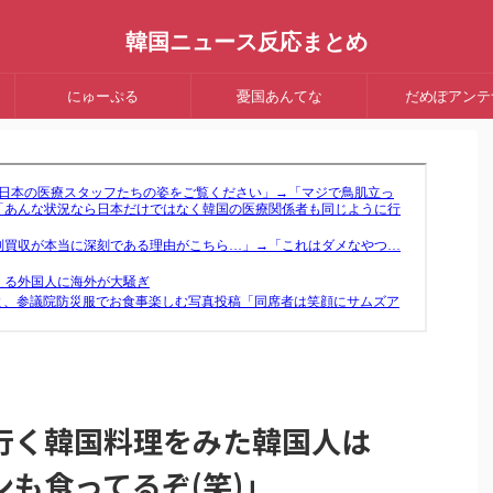
韓国ニュース反応まとめ
にゅーぷる
憂国あんてな
だめぽアンテ
行く韓国料理をみた韓国人は
も食ってるぞ(笑)」