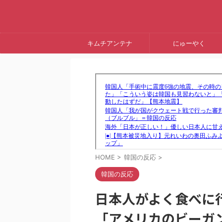
キムチアンテナ
にゅーやく
HOME
>
韓国の反応
>
韓国の反応
日本人がよく食べに
「アメリカのビーガン