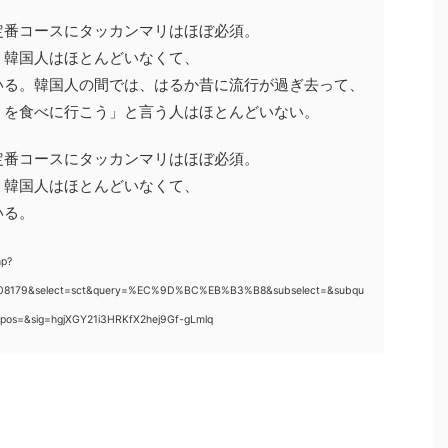
定番コースにタッカンマリはほぼ必須。
、韓国人はほとんどいなくて、
いる。韓国人の間では、はるか昔に流行が過ぎ去って、
）を食べに行こう」と言う人はほとんどいない。
定番コースにタッカンマリはほぼ必須。
、韓国人はほとんどいなくて、
いる。
p?
808179&select=sct&query=%EC%9D%BC%EB%B3%B8&subselect=&subqu
&pos=&sig=hgjXGY21i3HRKfX2hej9Gf-gLmlq