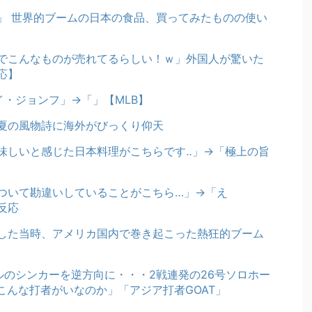
」 世界的ブームの日本の食品、買ってみたものの使い
でこんなものが売れてるらしい！ｗ」外国人が驚いた
応】
イ・ジョンフ」→「」【MLB】
夏の風物詩に海外がびっくり仰天
味しいと感じた日本料理がこちらです‥」→「極上の旨
ついて勘違いしていることがこちら…」→「え
反応
した当時、アメリカ国内で巻き起こった熱狂的ブーム
ルのシンカーを逆方向に・・・2戦連発の26号ソロホー
こんな打者がいなのか」「アジア打者GOAT」