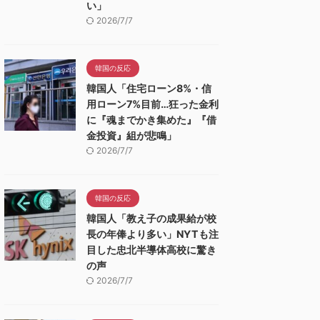
い」
2026/7/7
韓国の反応
韓国人「住宅ローン8%・信
用ローン7%目前…狂った金利
に『魂までかき集めた』『借
金投資』組が悲鳴」
2026/7/7
韓国の反応
韓国人「教え子の成果給が校
長の年俸より多い」NYTも注
目した忠北半導体高校に驚き
の声
2026/7/7