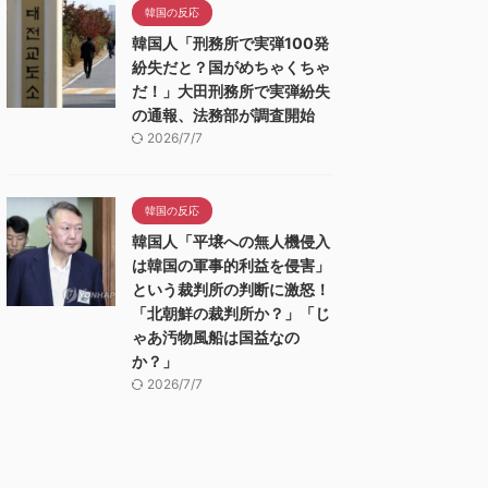
韓国の反応
韓国人「刑務所で実弾100発
紛失だと？国がめちゃくちゃ
だ！」大田刑務所で実弾紛失
の通報、法務部が調査開始
2026/7/7
韓国の反応
韓国人「平壌への無人機侵入
は韓国の軍事的利益を侵害」
という裁判所の判断に激怒！
「北朝鮮の裁判所か？」「じ
ゃあ汚物風船は国益なの
か？」
2026/7/7