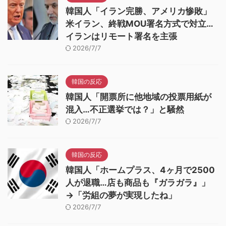
韓国人「イラン完勝、アメリカ惨敗」
米イラン、終戦MOU署名方式で対立…
イランはリモート署名を主張
2026/7/7
韓国の反応
韓国人「開票所に他地域の投票用紙が
混入…不正選挙では？」と騒然
2026/7/7
韓国の反応
韓国人「ホームプラス、4ヶ月で2500
人が退職…店も商品も『ガラガラ』」
→「労組の夢が実現したね」
2026/7/7