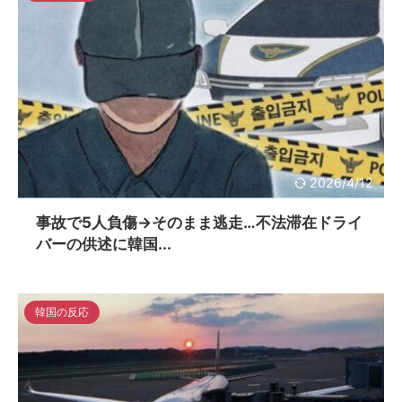
2026/4/12
事故で5人負傷→そのまま逃走…不法滞在ドライ
バーの供述に韓国...
韓国の反応