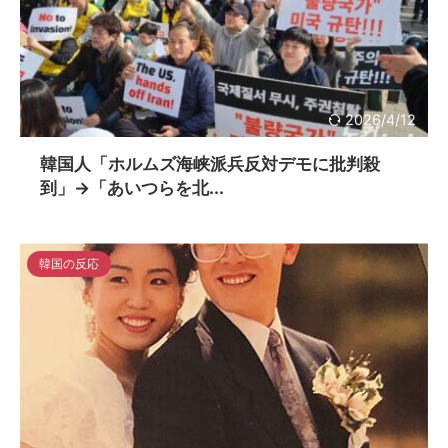
2026/4/12
韓国人「ホルムズ海峡派兵反対デモに批判殺
到」→「あいつらを北...
韓国の反応