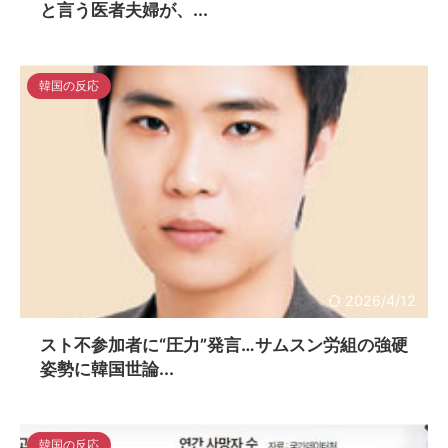
と言う医者夫婦が、...
韓国の反応
2026/4/12
スト不参加者に“圧力”発言…サムスン労組の強硬
姿勢に韓国世論...
韓国の反応