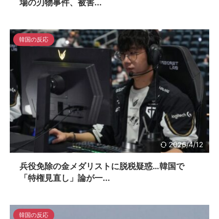
場の刃物事件、被害...
韓国の反応
2026/4/12
兵役免除の金メダリストに脱税疑惑…韓国で
「特権見直し」論が一...
韓国の反応