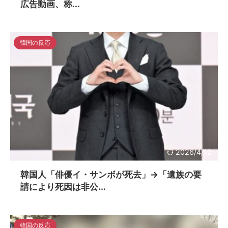
広告動画、称...
韓国の反応
2026/4/12
韓国人「俳優イ・サンボが死去」→「遺族の要
請により死因は非公...
韓国の反応