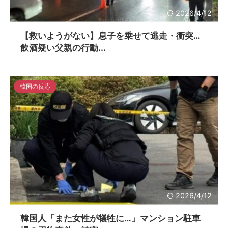
2026/4/12
【救いようがない】息子を乗せて逃走・衝突…
飲酒疑い父親の行動...
韓国の反応
2026/4/12
韓国人「また女性が犠牲に…」マンション駐車