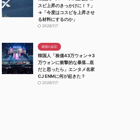
スピ上昇のきっかけに！？」
→「今度はコスピを上昇させ
る材料にするのか」
2026/7/7
韓国の反応
韓国人「株価43万ウォン→3
万ウォンに衝撃的な暴落…底
だと思ったら」エンタメ名家
CJ ENMに何が起きた？
2026/7/7