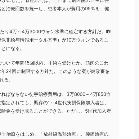
らかにした。管理給与は、これまで病医院の自主に任
と治療回数を統一し、患者本人が費用の95％を、健
。
たり4万～4万3000ウォン水準に確定する方針だ。昨
保非給与情報ポータル基準）が10万ウォンであるこ
ことになる。
ついて年間15回以内、手術を受けたか、筋肉のこわ
年24回に制限する方針だ。このような案が健政審を
れる。
ばならない徒手治療費用は、3万8000～4万850ウ
指定されても、既存の1～4世代実損保険加入者は、
保険金を受け取ることができる。ただし、5世代加入者
徒手治療をはじめ、「放射線温熱治療」、腰痛治療の