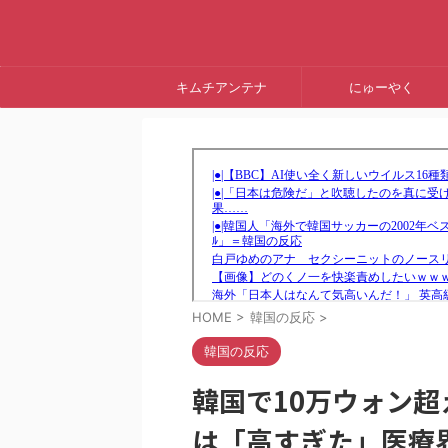
キムチアンテナ
にゅーやく
HOME
>
韓国の反応
>
韓国の反応
韓国で10万ウォン
は「高すぎた」医療