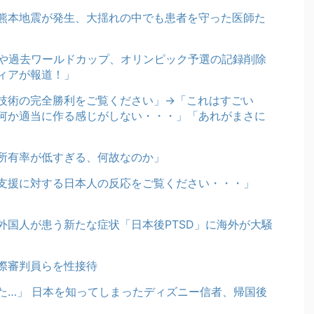
熊本地震が発生、大揺れの中でも患者を守った医師た
奪や過去ワールドカップ、オリンピック予選の記録削除
ディアが報道！」
技術の完全勝利をご覧ください」→「これはすごい
何か適当に作る感じがしない・・・」「あれがまさに
所有率が低すぎる、何故なのか」
支援に対する日本人の反応をご覧ください・・・」
外国人が患う新たな症状「日本後PTSD」に海外が大騒
際審判員らを性接待
た…」 日本を知ってしまったディズニー信者、帰国後