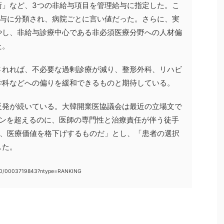
術」など、3つの非給与項目を管理給与に指定した。こ
給与に分類され、病院ごとに言い値だった。さらに、実
やし、非給与診療中心である非必須医療分野への人材偏
た。
されれば、不必要な過剰診療が減り、整形外科、リハビ
学科などへの偏りを緩和できるものと期待している。
反発が続いている。大韓開業医協議会は最近の立場文で
ォンを超えるのに、医師の専門性と治療責任が伴う徒手
は、医療価値を格下げするものだ」とし、「患者の選択
した。
020/0003719843?ntype=RANKING