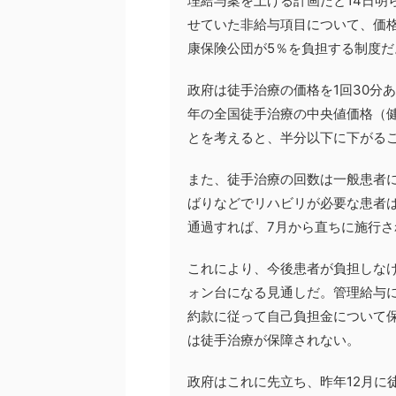
理給与案を上げる計画だと14日明
せていた非給与項目について、価格
康保険公団が5％を負担する制度だ
政府は徒手治療の価格を1回30分あ
年の全国徒手治療の中央値価格（健
とを考えると、半分以下に下がる
また、徒手治療の回数は一般患者に
ばりなどでリハビリが必要な患者は
通過すれば、7月から直ちに施行さ
これにより、今後患者が負担しなけれ
ォン台になる見通しだ。管理給与に
約款に従って自己負担金について
は徒手治療が保障されない。
政府はこれに先立ち、昨年12月に