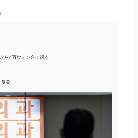
す
月から4万ウォン台に縛る
と反発