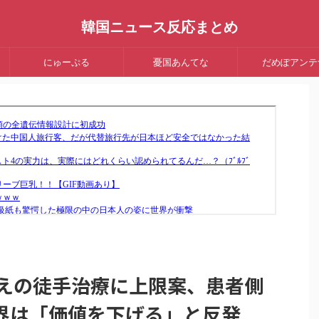
韓国ニュース反応まとめ
にゅーぷる
憂国あんてな
だめぽアンテ
超えの徒手治療に上限案、患者側
界は「価値を下げる」と反発