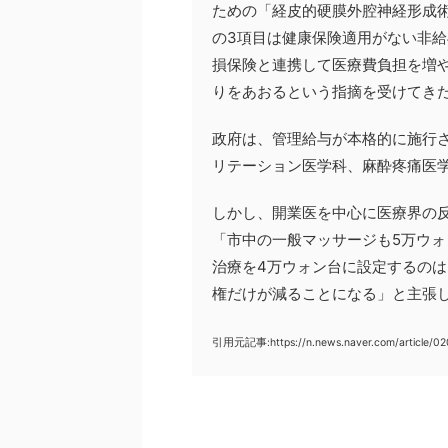
ための「経皮的硬膜外腔神経形成
の3項目は健康保険適用がない非
損保険と連携して医療費負担を増
りをあおるという指摘を受けてき
政府は、管理給与が本格的に施行
リテーション医学科、麻酔疼痛医
しかし、開業医を中心に医療界の
「市中の一般マッサージも5万ウ
治療を4万ウォン台に設定するの
権だけが減ることになる」と主張
引用元記事:https://n.news.naver.com/article/