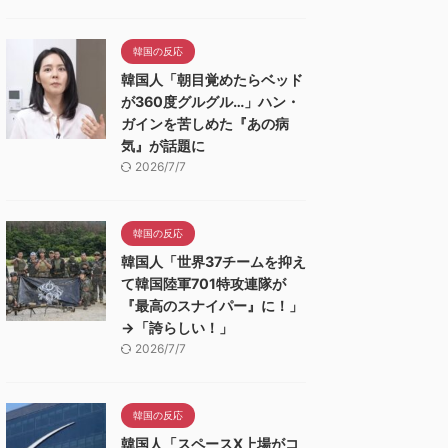
韓国の反応
韓国人「朝目覚めたらベッド
が360度グルグル…」ハン・
ガインを苦しめた『あの病
気』が話題に
2026/7/7
韓国の反応
韓国人「世界37チームを抑え
て韓国陸軍701特攻連隊が
『最高のスナイパー』に！」
→「誇らしい！」
2026/7/7
韓国の反応
韓国人「スペースX上場がコ