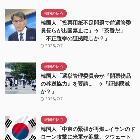
韓国の反応
韓国人「投票用紙不足問題で前選管委
員長らが出国禁止に」→「茶番だ」
「不正選挙の証拠隠しか？」
2026/7/7
韓国の反応
韓国人「選挙管理委員会が『開票物品
の移送協力』を要請…」→「証拠隠滅
か？」
2026/7/7
韓国の反応
韓国人「中東の緊張が再燃…イランのド
ローン攻撃に米軍が迎撃、クウェート