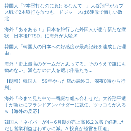
韓国人「2本塁打なのに負けるなんて…」大谷翔平がカブ
ス戦で2本塁打を放つも、ドジャースは6連敗で悔しい敗
北
海外「あるある！」日本を旅行した外国人が患う新たな症
状「日本後PTSD」に海外が大騒ぎ
韓国人「韓国人の日本への好感度が最高記録を達成した理
由」
海外「史上最高のゲームだと思ってる。そのうえで誰にも
勧めない」満点なのに人を選ぶ作品たち…
【朗報】韓国人「59年やった店の最終日、深夜0時から行
列」
海外「今まで見た中で一番謎な組み合わせだ」大谷翔平選
手が新たにブランドアンバサダーに就任、ツッコミが入る
ｗ【海外の反応】
韓国人「ネイバーが4～6月期の売上高16.2％増で好調…た
だし営業利益はわずかに減。AI投資が経営を圧迫」