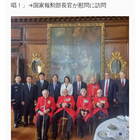
唱！」→国家報勲部長官が慰問に訪問