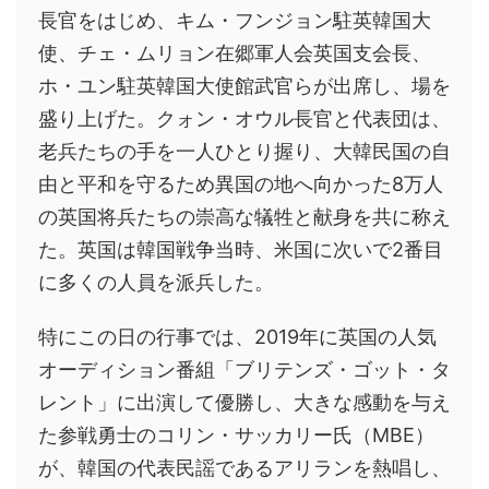
長官をはじめ、キム・フンジョン駐英韓国大
使、チェ・ムリョン在郷軍人会英国支会長、
ホ・ユン駐英韓国大使館武官らが出席し、場を
盛り上げた。クォン・オウル長官と代表団は、
老兵たちの手を一人ひとり握り、大韓民国の自
由と平和を守るため異国の地へ向かった8万人
の英国将兵たちの崇高な犠牲と献身を共に称え
た。英国は韓国戦争当時、米国に次いで2番目
に多くの人員を派兵した。
特にこの日の行事では、2019年に英国の人気
オーディション番組「ブリテンズ・ゴット・タ
レント」に出演して優勝し、大きな感動を与え
た参戦勇士のコリン・サッカリー氏（MBE）
が、韓国の代表民謡であるアリランを熱唱し、