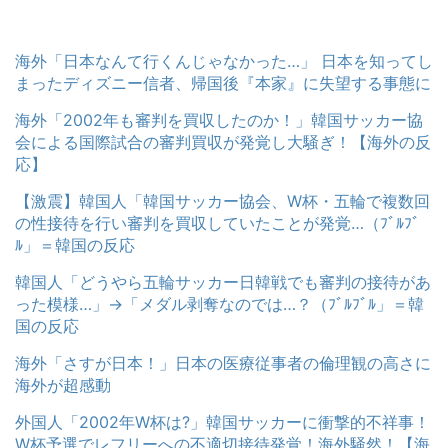
海外「日本なんて行くんじゃなかった…」 日本を知ってし
まったディズニー信者、帰国後『本家』に失望する事態に
海外「2002年も審判を買収したのか！」韓国サッカー協
会による国際試合の審判買収が発覚し大騒ぎ！【海外の反
応】
【激震】韓国人「韓国サッカー協会、W杯・五輪で複数回
の性接待を行い審判を買収していたことが発覚…（ﾌﾞﾙﾌﾞ
ﾙ」＝韓国の反応
韓国人「どうやら五輪サッカー日韓戦でも審判の接待があ
った模様…」→「メダル剥奪なのでは…？（ﾌﾞﾙﾌﾞﾙ」＝韓
国の反応
海外「さすが日本！」日本の医療従事者の倫理観の高さに
海外が超感動
外国人「2002年W杯は?」韓国サッカーに衝撃的不祥事！
W杯予選でレフリーへの不適切接待発覚！海外騒然！【海