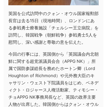
英国を公式訪問中のクォン・オウル国家報勲部
長官は去る15日（現地時間）、ロンドンにあ
る参戦勇士療養施設「チェルシー王立病院」を
訪問し、韓国戦争（朝鮮戦争）参戦勇士5人を
慰問し、深い感謝と尊敬の意を伝えた。
今回の行事には、英国側から「英国議会内北朝
鮮に関する超党派議員会合（APPG NK）」所
属で国防参謀総長を務めたホートン卿（Lord
Houghton of Richmond）や元外務大臣のキ
ャサリン・ウェスト下院議員をはじめ、ベネデ
ィクト・ロジャース人権活動家、ティモシー・
チョAPPG NK事務局長など、英国の政界主要
人物が出席した。韓国側からはクォン・オウル