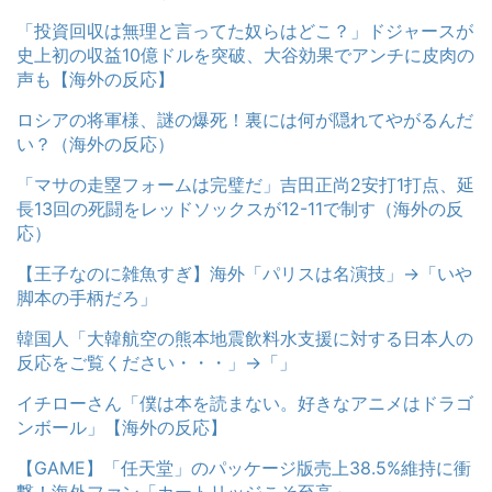
「投資回収は無理と言ってた奴らはどこ？」ドジャースが
史上初の収益10億ドルを突破、大谷効果でアンチに皮肉の
声も【海外の反応】
ロシアの将軍様、謎の爆死！裏には何が隠れてやがるんだ
い？（海外の反応）
「マサの走塁フォームは完璧だ」吉田正尚2安打1打点、延
長13回の死闘をレッドソックスが12-11で制す（海外の反
応）
【王子なのに雑魚すぎ】海外「パリスは名演技」→「いや
脚本の手柄だろ」
韓国人「大韓航空の熊本地震飲料水支援に対する日本人の
反応をご覧ください・・・」→「」
イチローさん「僕は本を読まない。好きなアニメはドラゴ
ンボール」【海外の反応】
【GAME】「任天堂」のパッケージ版売上38.5%維持に衝
撃！海外ファン「カートリッジこそ至高」