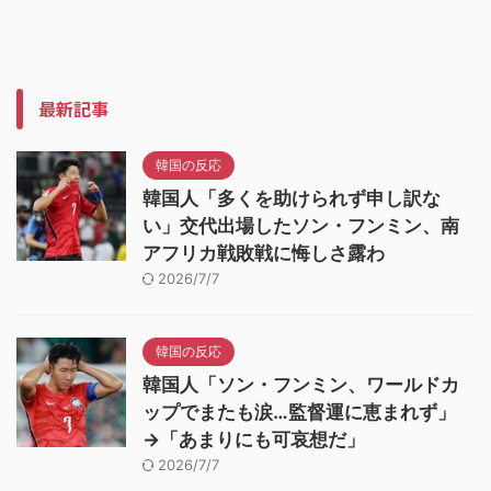
最新記事
韓国の反応
韓国人「多くを助けられず申し訳な
い」交代出場したソン・フンミン、南
アフリカ戦敗戦に悔しさ露わ
2026/7/7
韓国の反応
韓国人「ソン・フンミン、ワールドカ
ップでまたも涙…監督運に恵まれず」
→「あまりにも可哀想だ」
2026/7/7