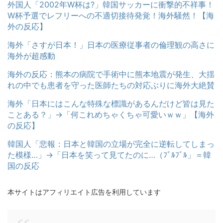
外国人「2002年W杯は?」韓国サッカーに衝撃的不祥事！
W杯予選でレフリーへの不適切接待発覚！海外騒然！【海
外の反応】
海外「さすが日本！」日本の医療従事者の倫理観の高さに
海外が超感動
海外の反応：熊本の病院で手術中に熊本地震が発生、大揺
れの中でも患者を守った医師たちの対応ぶりに海外大絶賛
海外「日本にはこんな特殊な標識があるんだけど皆は見た
ことある？」→「何これめちゃくちゃ可愛いｗｗ」【海外
の反応】
韓国人「悲報：日本と韓国の立場が完全に逆転してしまっ
た模様…」→「日本を笑って見てたのに…（ﾌﾞﾙﾌﾞﾙ」＝韓
国の反応
本サイトはアフィリエイト広告を利用しています