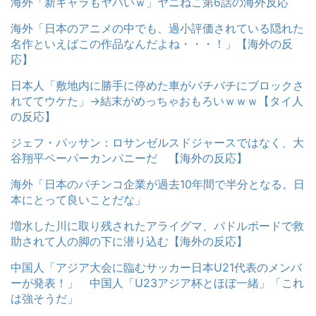
海外「新キャラもヤバいｗ」ヤニねこ第6話の海外反応
海外「日本のアニメの中でも、過小評価されている隠れた
名作といえばこの作品なんだよね・・・！」【海外の反
応】
日本人「敷地内に勝手に停めた車がバチバチにブロックさ
れててウケた」→結末がめっちゃおもろいｗｗｗ【タイ人
の反応】
ジェフ・パッサン：ロサンゼルスドジャースではなく、大
谷翔平ペーパーカンパニーだ 【海外の反応】
海外「日本のパチンコ企業が過去10年間で半分となる。日
本にとって良いことだな」
増水した川に取り残されたアライグマ、パドルボードで救
助されて人の脚の下に潜り込む【海外の反応】
中国人「アジア大会に臨むサッカー日本U21代表のメンバ
ーが発表！」 中国人「U23アジア杯とほぼ一緒」「これ
は強そうだ」