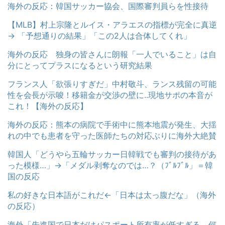
海外の反応：韓国サッカー協会、国際審判員らを性接待
【MLB】村上宗隆とルイス・アラエスの指標が完全に真逆
→ 「予想通りの結果」「この2人は合体してくれ」
海外の反応 独身の皆さんに朗報「一人でいること」は自
分にとってプラスになるという研究結果
フランス人「欲張りすぎだ」中村敬斗、ランス残留の可能
性を会長が示唆！移籍金が交渉の壁に..現地サポの本音が
これ！【海外の反応】
海外の反応：熊本の病院で手術中に熊本地震が発生、大揺
れの中でも患者を守った医師たちの対応ぶりに海外大絶賛
韓国人「どうやら五輪サッカー日韓戦でも審判の接待があ
った模様…」→「メダル剥奪なのでは…？（ﾌﾞﾙﾌﾞﾙ」＝韓
国の反応
私の好きな日本語がこれだ←「日本は太っ腹だな」（海外
の反応）
海外「先進国で日本だけパスポート所有率が低すぎる、何