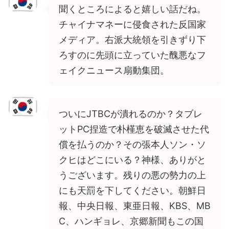
聞くところによると嬉しい話だね。
チャイナマネーに侵食された反国家
メディア。右派大統領を引きずり下
ろすのに先頭に立っていた醜悪なフ
ェイクニュース扇動集団。
ついにJTBCが潰れるのか？タブレ
ットPC捏造で朴槿恵を破滅させた代
償を払うのか？その張本人ソン・ソ
クヒはどこにいる？神様、ありがと
うございます。残りの悪の勢力の上
にも天罰を下してください。朝鮮日
報、中央日報、東亜日報、KBS、MB
C、ハンギョレ、京郷新聞もこの国