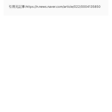
引用元記事:https://n.news.naver.com/article/022/0004135850