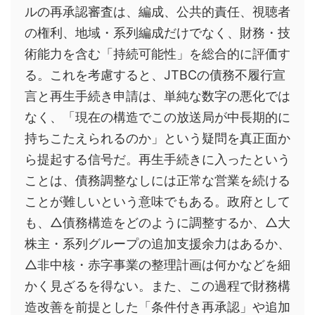
ルの再承認審査は、編成、公共的責任、視聴者
の権利、地域・系列編成だけでなく、財務・技
術能力を含む「持続可能性」を総合的に評価す
る。これを考慮すると、JTBCの債務不履行宣
言と再生手続き申請は、単純な数字の悪化では
なく、「現在の構造でこの放送局が中長期的に
持ちこたえられるのか」という疑問を真正面か
ら提起する信号だ。再生手続きに入ったという
ことは、債務調整なしには正常な営業を続ける
ことが難しいという意味でもある。政府として
も、△債務構造をどのように調整するか、△大
株主・系列グループの追加支援余力はあるか、
△非中核・赤字事業の整理計画は何かなどを細
かく見ざるを得ない。また、この過程で財務構
造改善を前提とした「条件付き再承認」や追加