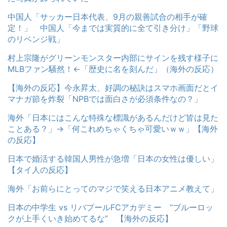
中国人「サッカー日本代表、9月の親善試合の相手が確
定！」 中国人「今までは実質的に全て引き分け」「野球
のリベンジ戦」
村上宗隆がグリーンモンスター内部にサインを残す様子に
MLBファン騒然！←「歴史に名を刻んだ」（海外の反応）
【海外の反応】今永昇太、好調の秘訣はスマホ画面だとイ
マナガ節を炸裂「NPBでは面白さが必須条件なの？」
海外「日本にはこんな特殊な標識があるんだけど皆は見た
ことある？」→「何これめちゃくちゃ可愛いｗｗ」【海外
の反応】
日本で婚活する韓国人男性が急増「日本の女性は優しい」
【タイ人の反応】
海外「お前らにとってのマジで笑える日本アニメ教えて」
日本の中学生 vs リバプールFCアカデミー “ブルーロッ
クが上手くいき始めてるな” 【海外の反応】