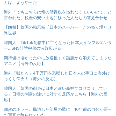
とは、ようやった！
海外「でもこちらは州の所得税を払わなくていいので、と
言われた」税金の安い土地に移った人たちの答え合わせ
【朗報】韓国の掲示板「日本のスーパー、この売り場だけ
異世界」
韓国人「TikTok配信中に亡くなった日本人インフルエンサ
ー…SNS誹謗中傷の波紋広がる」
期待値は凄かったのに放送後すぐ話題から消えてしまった
アニメ【海外の反応】
海外「嘘だろ」4千万円を恐喝した日本人の手口に海外び
っくり仰天！（海外の反応）
韓国人「韓国の刺身は日本と違い新鮮でコリコリしてい
る」日韓の刺身の違いに対する反応がこちら【海外の反
応】
偶然のホラー。民泊した部屋の壁に、10年前の自分が写っ
た写真が飾られていた