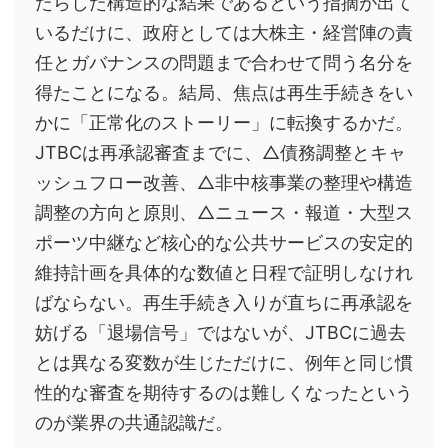
たらした構造的な結果であるという指摘が出て
いるだけに、政府としては大株主・経営陣の責
任とガバナンスの問題まで合わせて問う名分を
得たことになる。結局、焦点は再生手続きをい
かに「正常化のストーリー」に転換するかだ。
JTBCは再承認審査までに、△債務調整とキャ
ッシュフロー改善、△非中核事業の整理や構造
調整の方向と原則、△ニュース・報道・大型ス
ポーツ中継など核心的な公共サービスの安定的
維持計画を具体的な数値と日程で証明しなけれ
ばならない。再生手続き入りが直ちに再承認を
妨げる「退場信号」ではないが、JTBCに過去
とは異なる変数が生じただけに、例年と同じ慣
性的な審査を期待するのは難しくなったという
のが業界の共通認識だ。