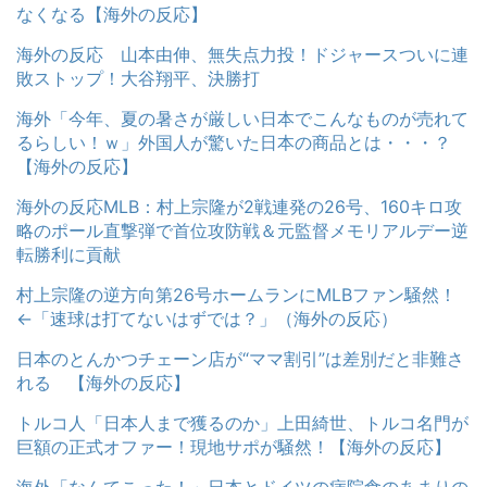
なくなる【海外の反応】
海外の反応 山本由伸、無失点力投！ドジャースついに連
敗ストップ！大谷翔平、決勝打
海外「今年、夏の暑さが厳しい日本でこんなものが売れて
るらしい！ｗ」外国人が驚いた日本の商品とは・・・？
【海外の反応】
海外の反応MLB：村上宗隆が2戦連発の26号、160キロ攻
略のポール直撃弾で首位攻防戦＆元監督メモリアルデー逆
転勝利に貢献
村上宗隆の逆方向第26号ホームランにMLBファン騒然！
←「速球は打てないはずでは？」（海外の反応）
日本のとんかつチェーン店が“ママ割引”は差別だと非難さ
れる 【海外の反応】
トルコ人「日本人まで獲るのか」上田綺世、トルコ名門が
巨額の正式オファー！現地サポが騒然！【海外の反応】
海外「なんてこった！」日本とドイツの病院食のあまりの