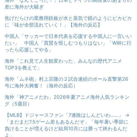
差に海外が大騒ぎ
焦げだらけの業務用鉄板が水と蒸気で鏡のようにピカピカ
に「味が全部流れていく！」【海外の反応】
中国人「サッカーで日本代表を応援する中国人に一言いい
たい」 中国人「賞賛を惜しむつもりはない」「W杯に行
ったら応援してやる」
海外「これ見て人生観変わった、みんなの歴代アニメ
TOP3を教えて」
海外「ムネ砲」村上宗隆の２試合連続のポール直撃第26
号に海外大興奮！（海外の反応）
海外「神アニメだわ」2026年夏アニメ海外人気ランキン
グ（5週目）
【MLB】ドジャースファン「7連敗はしんどいわ……」 →
「まだまだ7.5ゲーム差もあるんだぞ」「毎年暑い季節に
負けることが増えるけど結局10月には勝って終わるんだ
よ」