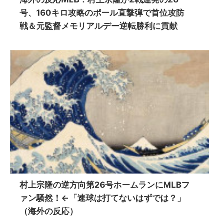
号、160キロ攻略のポール直撃弾で首位攻防
戦＆元監督メモリアルデー逆転勝利に貢献
村上宗隆の逆方向第26号ホームランにMLBフ
ァン騒然！←「速球は打てないはずでは？」
（海外の反応）