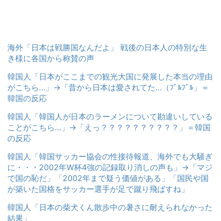
海外「日本は戦勝国なんだよ」 戦後の日本人の特別な生
き様に各国から称賛の声
韓国人「日本がここまでの観光大国に発展した本当の理由
がこちら…」→「昔から日本は愛されてた…（ﾌﾞﾙﾌﾞﾙ」＝
韓国の反応
韓国人「韓国人が日本のラーメンについて勘違いしている
ことがこちら…」→「えっ？？？？？？？？？？」＝韓国
の反応
韓国人「韓国サッカー協会の性接待報道、海外でも大騒ぎ
に・・・2002年W杯4強の記録取り消しの声も」→「マジ
で国の恥だ」「2002年まで疑う価値がある」「国民や国
が築いた国格をサッカー選手が足で蹴り飛ばすね」
韓国人「日本の柴犬くん散歩中の暑さに耐えられなかった
結果」