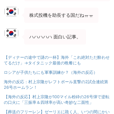
株式投機を助長する国だねㅠㅠ
ハハハハハ 面白い記事。
【ディナーの途中で謎の一杯】海外「これ絶対ただ酔わせ
てるだけ」→タイタニック最後の晩餐にも
ロシアが子供たちにも軍事訓練か？（海外の反応）
海外の反応：村上宗隆がレフトポール直撃の2試合連続第
26号ホームラン！
【海外の反応】村上宗隆が100マイル粉砕の26号弾で逆転
の口火に「三振率＆四球率が高い奇妙な二面性」
【葬送のフリーレン】ゼーリエに跪く人、いつの間にかい