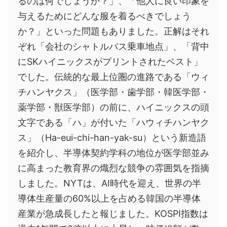
るのは何でしょうか？」、「他人に良い印象を
与えるためにどんな服を着るべきでしょう
か？」といった問題もありました。正解はそれ
ぞれ「会社のシャトルバス乗車地点」、「背中
にSKハイニックスがプリントされたベスト」
でした。伝統的な最上位圏の進路である「ウィ
チハンヤクス」（医学部・歯学部・韓医学部・
薬学部・獣医学部）の前に、ハイニックスの頭
文字である「ハ」が付いた「ハウィチハンヤク
ス」（Ha-eui-chi-han-yak-su）という新造語
を紹介し、半導体契約学科の地位が医学部並み
に高まった教育界の熾烈な競争の雰囲気を指摘
しました。NYTは、AI時代を迎え、世界の半
導体生産量の60%以上を占める韓国の半導体
産業が急成長したと報じました。KOSPI指数は