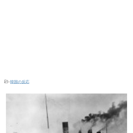
-
韓国の反応