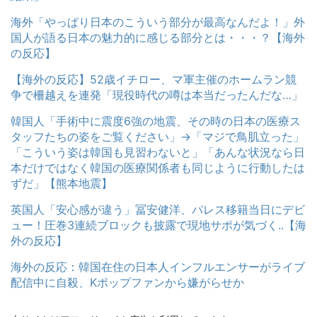
海外「やっぱり日本のこういう部分が最高なんだよ！」外
国人が語る日本の魅力的に感じる部分とは・・・？【海外
の反応】
【海外の反応】52歳イチロー、マ軍主催のホームラン競
争で柵越えを連発「現役時代の噂は本当だったんだな…」
韓国人「手術中に震度6強の地震、その時の日本の医療ス
タッフたちの姿をご覧ください」→「マジで鳥肌立った」
「こういう姿は韓国も見習わないと」「あんな状況なら日
本だけではなく韓国の医療関係者も同じように行動したは
ずだ」【熊本地震】
英国人「安心感が違う」冨安健洋、パレス移籍当日にデビ
ュー！圧巻3連続ブロックも披露で現地サポが気づく..【海
外の反応】
海外の反応：韓国在住の日本人インフルエンサーがライブ
配信中に自殺、Kポップファンから嫌がらせか