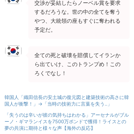
交渉が妥結したらノーベル賞を要求
するだろうな。世の中の全てを奪う
やつ、大統領の座もすぐに奪われる
予定だ。
全ての死と破壊を賠償してイランか
ら出ていけ、このトランプめ！この
ろくでなし！
韓国人「織田信長の安土城の復元図と建築技術の高さに韓
国人が衝撃！」→「当時の技術力に言葉を失う‥」
「失うのは辛いが彼の気持ちはわかる」アーセナルがブル
ーノ・ギマランイスを7500万ポンドで獲得！ライスとの
夢の共演に期待と様々な声【海外の反応】