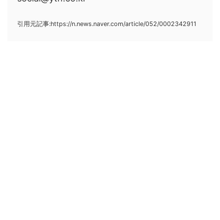
引用元記事:https://n.news.naver.com/article/052/0002342911