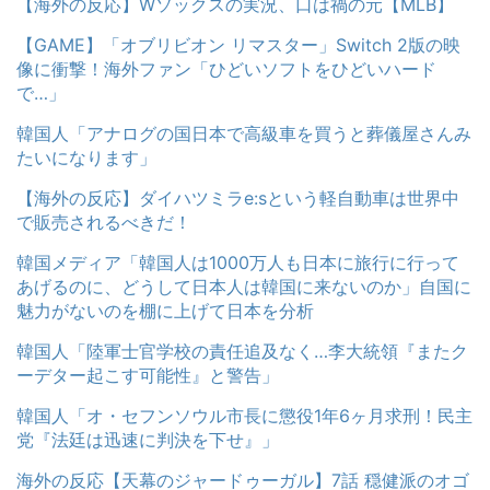
【海外の反応】Wソックスの実況、口は禍の元【MLB】
【GAME】「オブリビオン リマスター」Switch 2版の映
像に衝撃！海外ファン「ひどいソフトをひどいハード
で…」
韓国人「アナログの国日本で高級車を買うと葬儀屋さんみ
たいになります」
【海外の反応】ダイハツミラe:sという軽自動車は世界中
で販売されるべきだ！
韓国メディア「韓国人は1000万人も日本に旅行に行って
あげるのに、どうして日本人は韓国に来ないのか」自国に
魅力がないのを棚に上げて日本を分析
韓国人「陸軍士官学校の責任追及なく…李大統領『またク
ーデター起こす可能性』と警告」
韓国人「オ・セフンソウル市長に懲役1年6ヶ月求刑！民主
党『法廷は迅速に判決を下せ』」
海外の反応【天幕のジャードゥーガル】7話 穏健派のオゴ