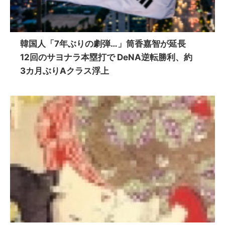
韓国人「7年ぶりの劇弾…」筒香嘉智が延長
12回のサヨナラ本塁打で DeNA逆転勝利、約
3カ月ぶりAクラス浮上