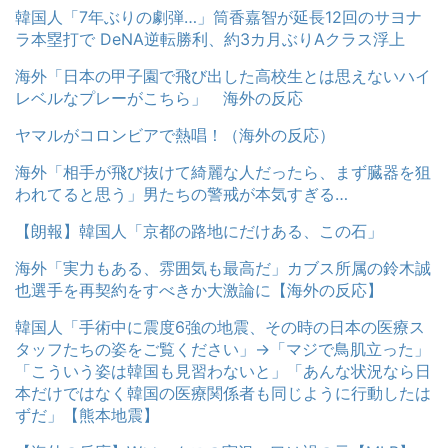
韓国人「7年ぶりの劇弾…」筒香嘉智が延長12回のサヨナ
ラ本塁打で DeNA逆転勝利、約3カ月ぶりAクラス浮上
海外「日本の甲子園で飛び出した高校生とは思えないハイ
レベルなプレーがこちら」 海外の反応
ヤマルがコロンビアで熱唱！（海外の反応）
海外「相手が飛び抜けて綺麗な人だったら、まず臓器を狙
われてると思う」男たちの警戒が本気すぎる…
【朗報】韓国人「京都の路地にだけある、この石」
海外「実力もある、雰囲気も最高だ」カブス所属の鈴木誠
也選手を再契約をすべきか大激論に【海外の反応】
韓国人「手術中に震度6強の地震、その時の日本の医療ス
タッフたちの姿をご覧ください」→「マジで鳥肌立った」
「こういう姿は韓国も見習わないと」「あんな状況なら日
本だけではなく韓国の医療関係者も同じように行動したは
ずだ」【熊本地震】