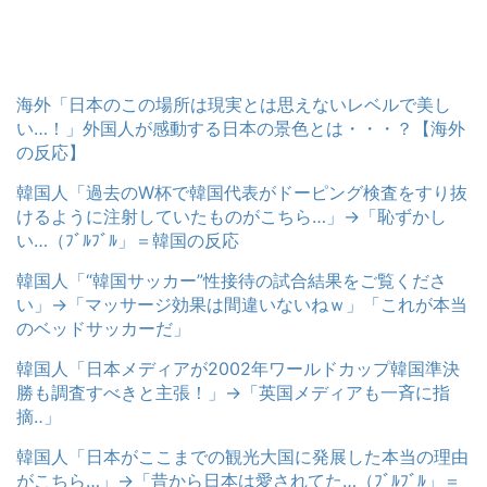
海外「日本のこの場所は現実とは思えないレベルで美し
い…！」外国人が感動する日本の景色とは・・・？【海外
の反応】
韓国人「過去のW杯で韓国代表がドーピング検査をすり抜
けるように注射していたものがこちら…」→「恥ずかし
い…（ﾌﾞﾙﾌﾞﾙ」＝韓国の反応
韓国人「“韓国サッカー”性接待の試合結果をご覧くださ
い」→「マッサージ効果は間違いないねｗ」「これが本当
のベッドサッカーだ」
韓国人「日本メディアが2002年ワールドカップ韓国準決
勝も調査すべきと主張！」→「英国メディアも一斉に指
摘‥」
韓国人「日本がここまでの観光大国に発展した本当の理由
がこちら…」→「昔から日本は愛されてた…（ﾌﾞﾙﾌﾞﾙ」＝