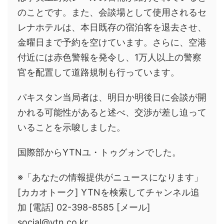
のことです。また、会談場として使用されるセ
レナホテルは、本日既存の宿泊客を退去させ、
金曜日まで予約を空けています。さらに、空港
付近には赤色警報を発令し、1万人以上の警察
官を配置して道路規制も行っています。
パキスタン当局者は、明日か明後日に会談が開
かれる可能性があると述べ、交渉が差し迫って
いることを示唆しました。
国際部からYTNユ・トゥグォンでした。
※「あなたの情報提供がニュースになります」
[カカオトーク] YTNを検索してチャンネル追
加 [電話] 02-398-8585 [メール]
social@ytn.co.kr