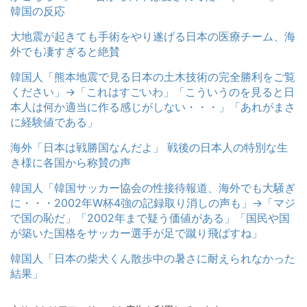
韓国の反応
大地震が起きても手術をやり遂げる日本の医療チーム、海
外でも凄すぎると絶賛
韓国人「熊本地震で見る日本の土木技術の完全勝利をご覧
ください」→「これはすごいわ」「こういうのを見ると日
本人は何か適当に作る感じがしない・・・」「あれがまさ
に経験値である」
海外「日本は戦勝国なんだよ」 戦後の日本人の特別な生
き様に各国から称賛の声
韓国人「韓国サッカー協会の性接待報道、海外でも大騒ぎ
に・・・2002年W杯4強の記録取り消しの声も」→「マジ
で国の恥だ」「2002年まで疑う価値がある」「国民や国
が築いた国格をサッカー選手が足で蹴り飛ばすね」
韓国人「日本の柴犬くん散歩中の暑さに耐えられなかった
結果」