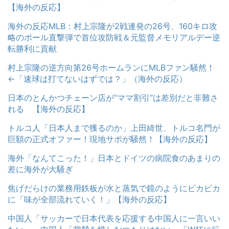
【海外の反応】
海外の反応MLB：村上宗隆が2戦連発の26号、160キロ攻
略のポール直撃弾で首位攻防戦＆元監督メモリアルデー逆
転勝利に貢献
村上宗隆の逆方向第26号ホームランにMLBファン騒然！
←「速球は打てないはずでは？」（海外の反応）
日本のとんかつチェーン店が“ママ割引”は差別だと非難さ
れる 【海外の反応】
トルコ人「日本人まで獲るのか」上田綺世、トルコ名門が
巨額の正式オファー！現地サポが騒然！【海外の反応】
海外「なんてこった！」日本とドイツの病院食のあまりの
差に海外が大騒ぎ
焦げだらけの業務用鉄板が水と蒸気で鏡のようにピカピカ
に「味が全部流れていく！」【海外の反応】
中国人「サッカーで日本代表を応援する中国人に一言いい