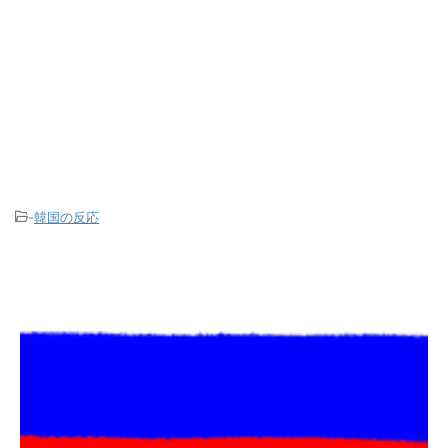
-
韓国の反応