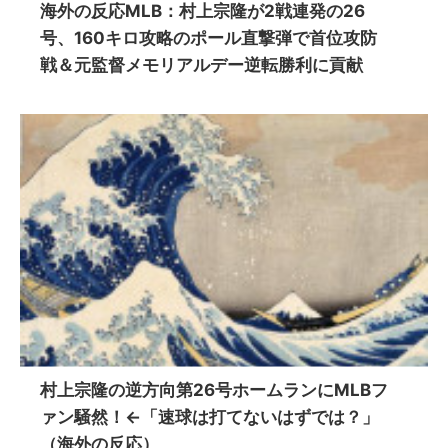
海外の反応MLB：村上宗隆が2戦連発の26
号、160キロ攻略のポール直撃弾で首位攻防
戦＆元監督メモリアルデー逆転勝利に貢献
村上宗隆の逆方向第26号ホームランにMLBフ
ァン騒然！←「速球は打てないはずでは？」
（海外の反応）