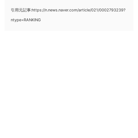
引用元記事:https://n.news.naver.com/article/021/0002793239?
ntype=RANKING