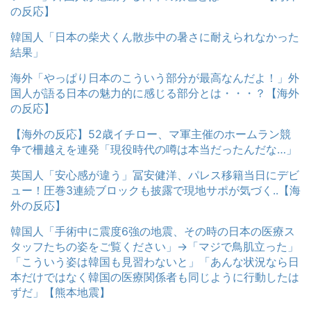
の反応】
韓国人「日本の柴犬くん散歩中の暑さに耐えられなかった
結果」
海外「やっぱり日本のこういう部分が最高なんだよ！」外
国人が語る日本の魅力的に感じる部分とは・・・？【海外
の反応】
【海外の反応】52歳イチロー、マ軍主催のホームラン競
争で柵越えを連発「現役時代の噂は本当だったんだな…」
英国人「安心感が違う」冨安健洋、パレス移籍当日にデビ
ュー！圧巻3連続ブロックも披露で現地サポが気づく..【海
外の反応】
韓国人「手術中に震度6強の地震、その時の日本の医療ス
タッフたちの姿をご覧ください」→「マジで鳥肌立った」
「こういう姿は韓国も見習わないと」「あんな状況なら日
本だけではなく韓国の医療関係者も同じように行動したは
ずだ」【熊本地震】