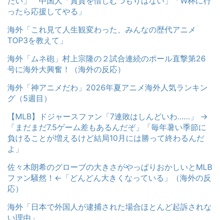
たい」 中国人「賞賛を惜しむつもりはない」「W杯に行
ったら応援してやる」
海外「これ見て人生観変わった、みんなの歴代アニメ
TOP3を教えて」
海外「ムネ砲」村上宗隆の２試合連続のポール直撃第26
号に海外大興奮！（海外の反応）
海外「神アニメだわ」2026年夏アニメ海外人気ランキン
グ（5週目）
【MLB】ドジャースファン「7連敗はしんどいわ……」 →
「まだまだ7.5ゲーム差もあるんだぞ」「毎年暑い季節に
負けることが増えるけど結局10月には勝って終わるんだ
よ」
佐々木朗希のグローブの大きさがやっぱりおかしいとMLB
ファン騒然！←「どんどん大きくなっている」（海外の反
応）
海外「日本で外国人が逮捕された場合ほとんど起訴されな
い理由」