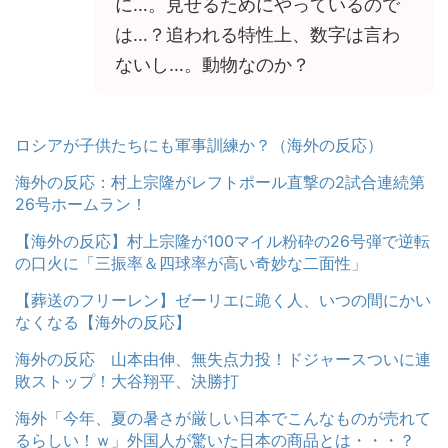
に…。見せるためにやっているので
は…？追われる特性上、数字は言わ
ないし…。動物なのか？
ロシアが子供たちにも軍事訓練か？（海外の反応）
海外の反応：村上宗隆がレフトポール直撃の2試合連続第
26号ホームラン！
【海外の反応】村上宗隆が100マイル粉砕の26号弾で逆転
の口火に「三振率＆四球率が高い奇妙な二面性」
【葬送のフリーレン】ゼーリエに跪く人、いつの間にかい
なくなる【海外の反応】
海外の反応 山本由伸、無失点力投！ドジャースついに連
敗ストップ！大谷翔平、決勝打
海外「今年、夏の暑さが厳しい日本でこんなものが売れて
るらしい！ｗ」外国人が驚いた日本の商品とは・・・？