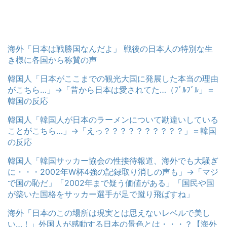
海外「日本は戦勝国なんだよ」 戦後の日本人の特別な生
き様に各国から称賛の声
韓国人「日本がここまでの観光大国に発展した本当の理由
がこちら…」→「昔から日本は愛されてた…（ﾌﾞﾙﾌﾞﾙ」＝
韓国の反応
韓国人「韓国人が日本のラーメンについて勘違いしている
ことがこちら…」→「えっ？？？？？？？？？？」＝韓国
の反応
韓国人「韓国サッカー協会の性接待報道、海外でも大騒ぎ
に・・・2002年W杯4強の記録取り消しの声も」→「マジ
で国の恥だ」「2002年まで疑う価値がある」「国民や国
が築いた国格をサッカー選手が足で蹴り飛ばすね」
海外「日本のこの場所は現実とは思えないレベルで美し
い…！」外国人が感動する日本の景色とは・・・？【海外