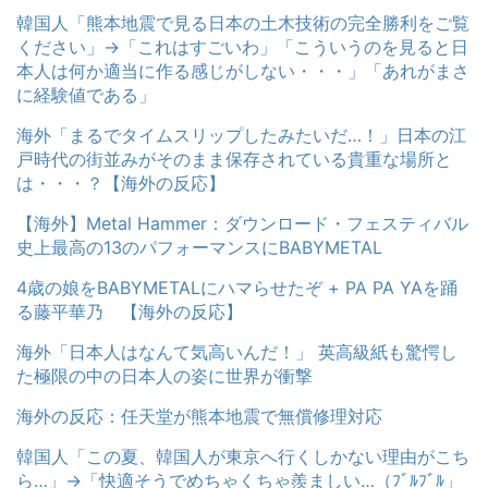
韓国人「熊本地震で見る日本の土木技術の完全勝利をご覧
ください」→「これはすごいわ」「こういうのを見ると日
本人は何か適当に作る感じがしない・・・」「あれがまさ
に経験値である」
海外「まるでタイムスリップしたみたいだ…！」日本の江
戸時代の街並みがそのまま保存されている貴重な場所と
は・・・？【海外の反応】
【海外】Metal Hammer：ダウンロード・フェスティバル
史上最高の13のパフォーマンスにBABYMETAL
4歳の娘をBABYMETALにハマらせたぞ + PA PA YAを踊
る藤平華乃 【海外の反応】
海外「日本人はなんて気高いんだ！」 英高級紙も驚愕し
た極限の中の日本人の姿に世界が衝撃
海外の反応：任天堂が熊本地震で無償修理対応
韓国人「この夏、韓国人が東京へ行くしかない理由がこち
ら…」→「快適そうでめちゃくちゃ羨ましい…（ﾌﾞﾙﾌﾞﾙ」