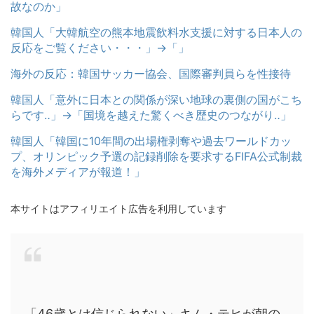
故なのか」
韓国人「大韓航空の熊本地震飲料水支援に対する日本人の
反応をご覧ください・・・」→「」
海外の反応：韓国サッカー協会、国際審判員らを性接待
韓国人「意外に日本との関係が深い地球の裏側の国がこち
らです‥」→「国境を越えた驚くべき歴史のつながり‥」
韓国人「韓国に10年間の出場権剥奪や過去ワールドカッ
プ、オリンピック予選の記録削除を要求するFIFA公式制裁
を海外メディアが報道！」
本サイトはアフィリエイト広告を利用しています
「46歳とは信じられない」キム・テヒが朝の