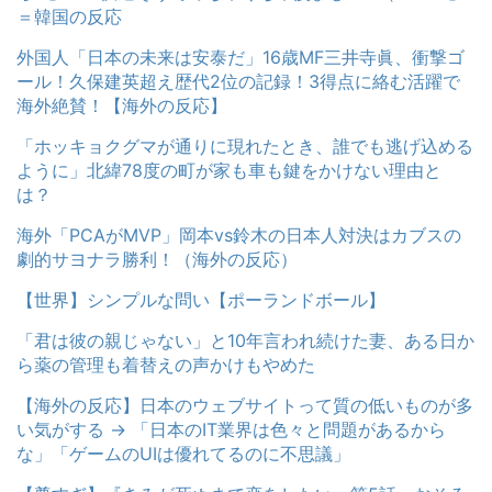
＝韓国の反応
外国人「日本の未来は安泰だ」16歳MF三井寺眞、衝撃ゴ
ール！久保建英超え歴代2位の記録！3得点に絡む活躍で
海外絶賛！【海外の反応】
「ホッキョクグマが通りに現れたとき、誰でも逃げ込める
ように」北緯78度の町が家も車も鍵をかけない理由と
は？
海外「PCAがMVP」岡本vs鈴木の日本人対決はカブスの
劇的サヨナラ勝利！（海外の反応）
【世界】シンプルな問い【ポーランドボール】
「君は彼の親じゃない」と10年言われ続けた妻、ある日か
ら薬の管理も着替えの声かけもやめた
【海外の反応】日本のウェブサイトって質の低いものが多
い気がする → 「日本のIT業界は色々と問題があるから
な」「ゲームのUIは優れてるのに不思議」