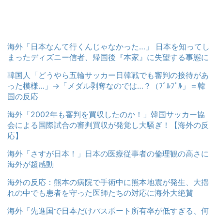
海外「日本なんて行くんじゃなかった…」 日本を知ってし
まったディズニー信者、帰国後『本家』に失望する事態に
韓国人「どうやら五輪サッカー日韓戦でも審判の接待があ
った模様…」→「メダル剥奪なのでは…？（ﾌﾞﾙﾌﾞﾙ」＝韓
国の反応
海外「2002年も審判を買収したのか！」韓国サッカー協
会による国際試合の審判買収が発覚し大騒ぎ！【海外の反
応】
海外「さすが日本！」日本の医療従事者の倫理観の高さに
海外が超感動
海外の反応：熊本の病院で手術中に熊本地震が発生、大揺
れの中でも患者を守った医師たちの対応に海外大絶賛
海外「先進国で日本だけパスポート所有率が低すぎる、何