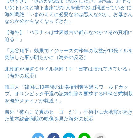
【尊すぎ】『きみが死ぬまで恋をしたい』第5話、おそろ
いのドレスと地下書庫での“人を殺すのは間違っている”に
海外悶絶「いまのミミに必要なのは恋人なのか、お母さん
なのか分からなくなってきた」
【海外】「バラナシは世界最古の都市なのか？その真相に
迫る！」
『大谷翔平』効果でドジャースの昨年の収益が10億ドルを
突破した事が明らかに（海外の反応）
北朝鮮が弾道ミサイル発射！←「日本は慣れてきている」
（海外の反応）
韓国人「韓国に10年間の出場権剥奪や過去ワールドカッ
プ、オリンピック予選の記録削除を要求するFIFA公式制裁
を海外メディアが報道！」
海外「彼らこそ真のヒーローだ！」手術中に大地震が起き
た熊本総合病院の映像を見た海外の反応