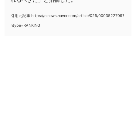
引用元記事:https://n.news.naver.com/article/025/0003522709?
ntype=RANKING