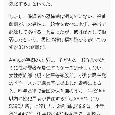
強化する」と伝えた。
しかし、保護者の恐怖感は消えていない。福祉
館側がこの男性に「給食を食べに来ず、弁当で
配達してあげる」と言ったが、彼は頑として拒
否したという。男性の家は福祉館から歩いてわ
ずか3分の距離だ。
Aさんの事例のように、子どもの学校施設の近
くに性犯罪者が居住するケースは珍しくない。
女性家族部（現・性平等家族部）が共に民主党
のペク・スンア議員室に提出した資料による
と、昨年基準で全国の保育園のうち、半径1km
以内に性犯罪者が居住する所は58.8％（1万
5380カ所）に達した。幼稚園は49.9％、小学
校は44.7％、中学校は47.1％水準で、高校も