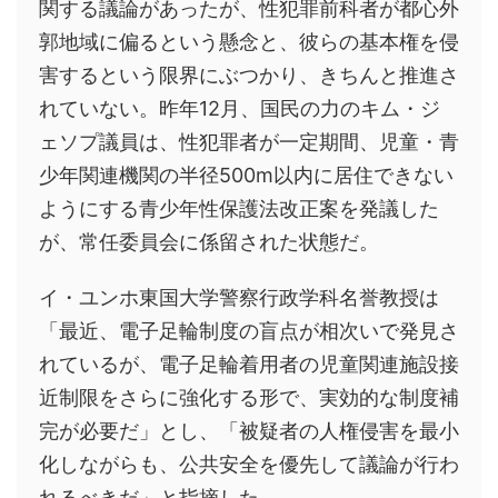
関する議論があったが、性犯罪前科者が都心外
郭地域に偏るという懸念と、彼らの基本権を侵
害するという限界にぶつかり、きちんと推進さ
れていない。昨年12月、国民の力のキム・ジ
ェソプ議員は、性犯罪者が一定期間、児童・青
少年関連機関の半径500m以内に居住できない
ようにする青少年性保護法改正案を発議した
が、常任委員会に係留された状態だ。
イ・ユンホ東国大学警察行政学科名誉教授は
「最近、電子足輪制度の盲点が相次いで発見さ
れているが、電子足輪着用者の児童関連施設接
近制限をさらに強化する形で、実効的な制度補
完が必要だ」とし、「被疑者の人権侵害を最小
化しながらも、公共安全を優先して議論が行わ
れるべきだ」と指摘した。