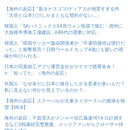
【海外の反応】“新タナスコ”のディアスが地雷すぎる件
「大谷と山本だけしかまともな契約がない…」
韓国人「SKハイニックス54兆ウォン投資で龍仁・清州に
大規模半導体工場建設…AI時代の需要に対応」
韓国人「韓国サッカー協会関係者が『不適切接待は慣行だ
った』と衝撃発言！日韓ワールドカップ4強にも疑いの視
線が向けられる」
日本の写真加工アプリ運営会社がステマで措置命令！
←「知ってた」（海外の反応）
外国人「なぜ未だに日本に移住したがる若者が多いんだ？
私に見えない何かが見えているのか？」
【海外の反応】スクーバルが古巣タイガースへの復帰を熱
望【MLB】
海外の反応：千賀滉大がメジャー自己最速161キロ計測す
るなど2戦連続完璧救援、メッツファンからクローザー待