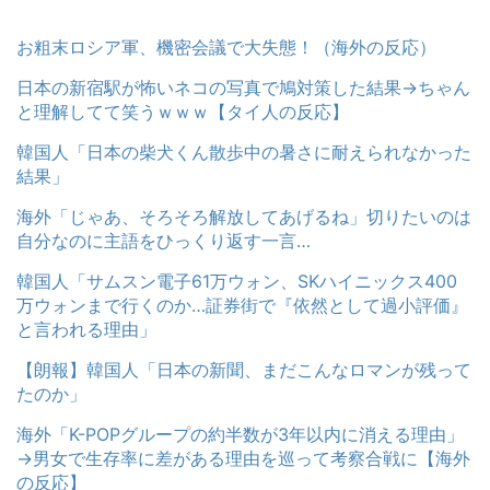
お粗末ロシア軍、機密会議で大失態！（海外の反応）
日本の新宿駅が怖いネコの写真で鳩対策した結果→ちゃん
と理解してて笑うｗｗｗ【タイ人の反応】
韓国人「日本の柴犬くん散歩中の暑さに耐えられなかった
結果」
海外「じゃあ、そろそろ解放してあげるね」切りたいのは
自分なのに主語をひっくり返す一言…
韓国人「サムスン電子61万ウォン、SKハイニックス400
万ウォンまで行くのか…証券街で『依然として過小評価』
と言われる理由」
【朗報】韓国人「日本の新聞、まだこんなロマンが残って
たのか」
海外「K-POPグループの約半数が3年以内に消える理由」
→男女で生存率に差がある理由を巡って考察合戦に【海外
の反応】