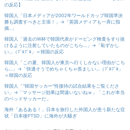
の反応】
韓国人「日本メディアが2002年ワールドカップ韓国準決
勝も調査すべきと主張！」→「英国メディアも一斉に指
摘‥」
韓国人「過去のW杯で韓国代表がドーピング検査をすり抜
けるように注射していたものがこちら…」→「恥ずかし
い…（ﾌﾞﾙﾌﾞﾙ」＝韓国の反応
韓国人「この夏、韓国人が東京へ行くしかない理由がこち
ら…」→「快適そうでめちゃくちゃ羨ましい…（ﾌﾞﾙﾌﾞﾙ」
＝韓国の反応
韓国人「“韓国サッカー”性接待の試合結果をご覧くださ
い」→「マッサージ効果は間違いないねｗ」「これが本当
のベッドサッカーだ」
海外「あるある！」日本を旅行した外国人が患う新たな症
状「日本後PTSD」に海外が大騒ぎ