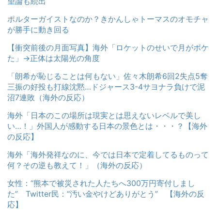
望論も続出
ポルターガイストなのか？きかんしゃトーマスのオモチャ
が勝手に動き回る
【衝突前後の月面写真】海外「ロケットのせいで月がボケ
た」→正体は太陽光の角度
「朗希が恥じることは何もない」佐々木朗希6回2失点5奪
三振の好投も打線沈黙…ドジャース3-4サヨナラ負けで泥
沼7連敗（海外の反応）
海外「日本のこの場所は現実とは思えないレベルで美し
い…！」外国人が感動する日本の景色とは・・・？【海外
の反応】
海外「海外発祥なのに、今では日本で定着してるものって
何？その逆も教えて！」（海外の反応）
女性：“熊本で被災された人たちへ300万円寄付しまし
た” Twitter民：“汚い金やけどありがとう” 【海外の反
応】