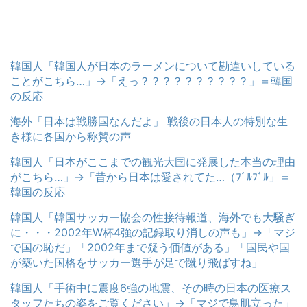
韓国人「韓国人が日本のラーメンについて勘違いしている
ことがこちら…」→「えっ？？？？？？？？？？」＝韓国
の反応
海外「日本は戦勝国なんだよ」 戦後の日本人の特別な生
き様に各国から称賛の声
韓国人「日本がここまでの観光大国に発展した本当の理由
がこちら…」→「昔から日本は愛されてた…（ﾌﾞﾙﾌﾞﾙ」＝
韓国の反応
韓国人「韓国サッカー協会の性接待報道、海外でも大騒ぎ
に・・・2002年W杯4強の記録取り消しの声も」→「マジ
で国の恥だ」「2002年まで疑う価値がある」「国民や国
が築いた国格をサッカー選手が足で蹴り飛ばすね」
韓国人「手術中に震度6強の地震、その時の日本の医療ス
タッフたちの姿をご覧ください」→「マジで鳥肌立った」