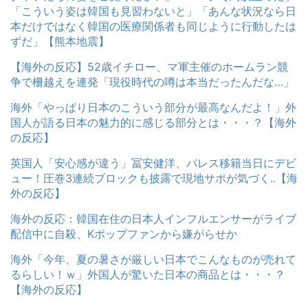
「こういう姿は韓国も見習わないと」「あんな状況なら日
本だけではなく韓国の医療関係者も同じように行動したは
ずだ」【熊本地震】
【海外の反応】52歳イチロー、マ軍主催のホームラン競
争で柵越えを連発「現役時代の噂は本当だったんだな…」
海外「やっぱり日本のこういう部分が最高なんだよ！」外
国人が語る日本の魅力的に感じる部分とは・・・？【海外
の反応】
英国人「安心感が違う」冨安健洋、パレス移籍当日にデビ
ュー！圧巻3連続ブロックも披露で現地サポが気づく..【海
外の反応】
海外の反応：韓国在住の日本人インフルエンサーがライブ
配信中に自殺、Kポップファンから嫌がらせか
海外「今年、夏の暑さが厳しい日本でこんなものが売れて
るらしい！ｗ」外国人が驚いた日本の商品とは・・・？
【海外の反応】