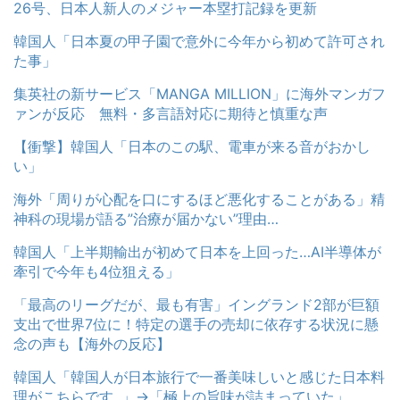
26号、日本人新人のメジャー本塁打記録を更新
韓国人「日本夏の甲子園で意外に今年から初めて許可され
た事」
集英社の新サービス「MANGA MILLION」に海外マンガフ
ァンが反応 無料・多言語対応に期待と慎重な声
【衝撃】韓国人「日本のこの駅、電車が来る音がおかし
い」
海外「周りが心配を口にするほど悪化することがある」精
神科の現場が語る”治療が届かない”理由…
韓国人「上半期輸出が初めて日本を上回った…AI半導体が
牽引で今年も4位狙える」
「最高のリーグだが、最も有害」イングランド2部が巨額
支出で世界7位に！特定の選手の売却に依存する状況に懸
念の声も【海外の反応】
韓国人「韓国人が日本旅行で一番美味しいと感じた日本料
理がこちらです‥」→「極上の旨味が詰まっていた」