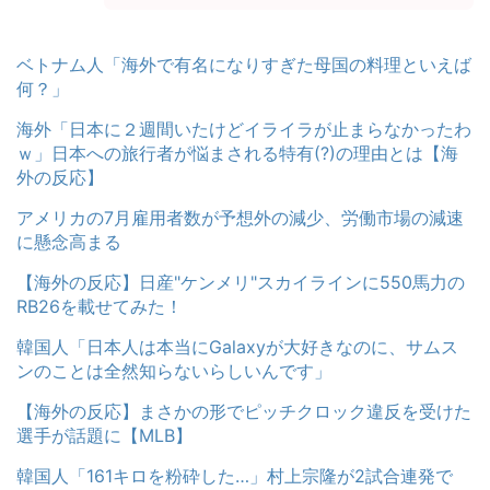
ベトナム人「海外で有名になりすぎた母国の料理といえば
何？」
海外「日本に２週間いたけどイライラが止まらなかったわ
ｗ」日本への旅行者が悩まされる特有(?)の理由とは【海
外の反応】
アメリカの7月雇用者数が予想外の減少、労働市場の減速
に懸念高まる
【海外の反応】日産"ケンメリ"スカイラインに550馬力の
RB26を載せてみた！
韓国人「日本人は本当にGalaxyが大好きなのに、サムス
ンのことは全然知らないらしいんです」
【海外の反応】まさかの形でピッチクロック違反を受けた
選手が話題に【MLB】
韓国人「161キロを粉砕した…」村上宗隆が2試合連発で