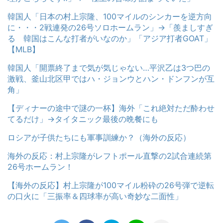
韓国人「日本の村上宗隆、100マイルのシンカーを逆方向
に・・・2戦連発の26号ソロホームラン」→「羨ましすぎ
る 韓国はこんな打者がいなのか」「アジア打者GOAT」
【MLB】
韓国人「開票終了まで気が気じゃない…平沢乙は3つ巴の
激戦、釜山北区甲ではハ・ジョンウとハン・ドンフンが互
角」
【ディナーの途中で謎の一杯】海外「これ絶対ただ酔わせ
てるだけ」→タイタニック最後の晩餐にも
ロシアが子供たちにも軍事訓練か？（海外の反応）
海外の反応：村上宗隆がレフトポール直撃の2試合連続第
26号ホームラン！
【海外の反応】村上宗隆が100マイル粉砕の26号弾で逆転
の口火に「三振率＆四球率が高い奇妙な二面性」