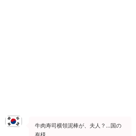
牛肉寿司横領泥棒が、夫人？…国の
有様..