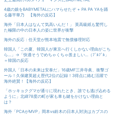
4歳の娘をBABYMETALにハマらせたぞ + PA PA YAを踊
る藤平華乃 【海外の反応】
海外「日本人はなんて気高いんだ！」 英高級紙も驚愕し
た極限の中の日本人の姿に世界が衝撃
海外の反応：任天堂が熊本地震で無償修理対応
韓国人「この夏、韓国人が東京へ行くしかない理由がこち
ら…」→「快適そうでめちゃくちゃ羨ましい…（ﾌﾞﾙﾌﾞﾙ」
＝韓国の反応
外国人「日本の未来は安泰だ」16歳MF三井寺眞、衝撃ゴ
ール！久保建英超え歴代2位の記録！3得点に絡む活躍で
海外絶賛！【海外の反応】
「ホッキョクグマが通りに現れたとき、誰でも逃げ込める
ように」北緯78度の町が家も車も鍵をかけない理由と
は？
海外「PCAがMVP」岡本vs鈴木の日本人対決はカブスの