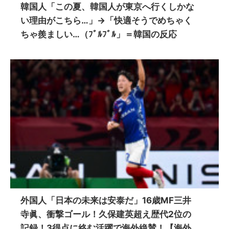
韓国人「この夏、韓国人が東京へ行くしかな
い理由がこちら…」→「快適そうでめちゃく
ちゃ羨ましい…（ﾌﾞﾙﾌﾞﾙ」＝韓国の反応
外国人「日本の未来は安泰だ」16歳MF三井
寺眞、衝撃ゴール！久保建英超え歴代2位の
記録！3得点に絡む活躍で海外絶賛！【海外