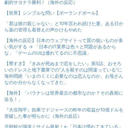
劇的サヨナラ勝利！（海外の反応）
【世界】シンプルな問い【ポーランドボール】
「君は彼の親じゃない」と10年言われ続けた妻、ある日か
ら薬の管理も着替えの声かけもやめた
【海外の反応】日本のウェブサイトって質の低いものが多
い気がする → 「日本のIT業界は色々と問題があるから
な」「ゲームのUIは優れてるのに不思議」
【尊すぎ】『きみが死ぬまで恋をしたい』第5話、おそろ
いのドレスと地下書庫での“人を殺すのは間違っている”に
海外悶絶「いまのミミに必要なのは恋人なのか、お母さん
なのか分からなくなってきた」
【海外】「バラナシは世界最古の都市なのか？その真相に
迫る！」
『大谷翔平』効果でドジャースの昨年の収益が10億ドルを
突破した事が明らかに（海外の反応）
北朝鮮が弾道ミサイル発射！←「日本は慣れてきている」