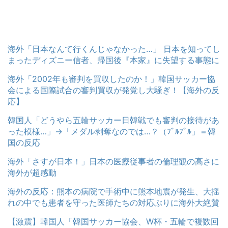
海外「日本なんて行くんじゃなかった…」 日本を知ってし
まったディズニー信者、帰国後『本家』に失望する事態に
海外「2002年も審判を買収したのか！」韓国サッカー協
会による国際試合の審判買収が発覚し大騒ぎ！【海外の反
応】
韓国人「どうやら五輪サッカー日韓戦でも審判の接待があ
った模様…」→「メダル剥奪なのでは…？（ﾌﾞﾙﾌﾞﾙ」＝韓
国の反応
海外「さすが日本！」日本の医療従事者の倫理観の高さに
海外が超感動
海外の反応：熊本の病院で手術中に熊本地震が発生、大揺
れの中でも患者を守った医師たちの対応ぶりに海外大絶賛
【激震】韓国人「韓国サッカー協会、W杯・五輪で複数回