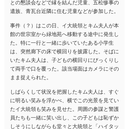
との懇談会などで縁を結んだ児童、五松惨事の
遺族、青瓦台近隣に住む児童などが参加した。
事件（？）はこの日、イ大統領とキム夫人が本
館の世宗室から緑地苑へ移動する途中に発生し
た。特に一行と一緒に歩いていたある小学生
は、突然廊下の床で横回りを披露した。そばに
いたキム夫人は、子どもの横回りにびっくりし
て両手で口を覆った。該当場面はカメラにその
まま捉えられた。
しばらくして状況を把握したキム夫人は、すぐ
に明るい笑みを浮かべ、横でこの光景を見てい
たイ大統領も笑みを見せた。周囲の参謀と警護
員たちも一緒に笑い出し、この子どもは恥ずか
しそうにしながらも堂々と大統領と「ハイタッ