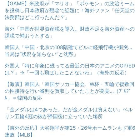
【GAME】米政府が「マリオ」「ポケモン」の政治ミーム
を投稿し日本政府が懸念で話題に！海外ファン「任天堂の
法務部はどこ行ったんだ？」
海外「中国が世界資産税を導入。財政不足を海外資産への
課税で補おうとする」
韓国人「中国・北京の108階建てビルに軽飛行機が衝突…
当局は“状況を知らない”と沈黙」
外国人「特に印象に残ってる最近の日本のアニメのOP/ED
は？」→「一回も飛ばしたことないわ」（海外の反応）
【激震】韓国人「韓国サッカー協会、W杯・五輪で複数回
の性接待を行い審判を買収していたことが発覚…（ﾌﾞﾙﾌﾞ
ﾙ」＝韓国の反応
「金メダルは4つあった。だが金メダルは食えない」ベル
リン五輪4冠の彼が帰国後に立っていた場所
【海外の反応】大谷翔平が第25・26号ホームランもド軍6
連敗【MLB】