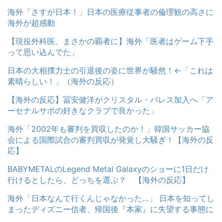
海外「さすが日本！」日本の医療従事者の倫理観の高さに
海外が超感動
【現役外科医、まさかの覇者に】海外「医者はゲーム下手
って思い込んでた」
日本の大相撲力士の引退後の姿に世界が騒然！←「これは
素晴らしい！」（海外の反応）
【海外の反応】冨安健洋がクリスタル・パレス加入へ「ア
ーセナルサポの好きなクラブで良かった」
海外「2002年も審判を買収したのか！」韓国サッカー協
会による国際試合の審判買収が発覚し大騒ぎ！【海外の反
応】
BABYMETALのLegend Metal Galaxyのショーに1日だけ
行けるとしたら、どっちを選ぶ？ 【海外の反応】
海外「日本なんて行くんじゃなかった…」 日本を知ってし
まったディズニー信者、帰国後『本家』に失望する事態に