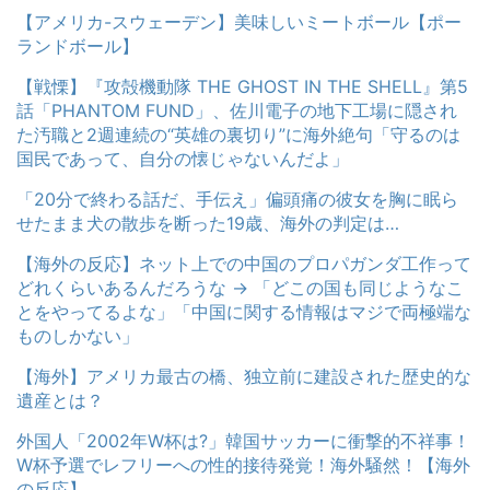
【アメリカ-スウェーデン】美味しいミートボール【ポー
ランドボール】
【戦慄】『攻殻機動隊 THE GHOST IN THE SHELL』第5
話「PHANTOM FUND」、佐川電子の地下工場に隠され
た汚職と2週連続の“英雄の裏切り”に海外絶句「守るのは
国民であって、自分の懐じゃないんだよ」
「20分で終わる話だ、手伝え」偏頭痛の彼女を胸に眠ら
せたまま犬の散歩を断った19歳、海外の判定は…
【海外の反応】ネット上での中国のプロパガンダ工作って
どれくらいあるんだろうな → 「どこの国も同じようなこ
とをやってるよな」「中国に関する情報はマジで両極端な
ものしかない」
【海外】アメリカ最古の橋、独立前に建設された歴史的な
遺産とは？
外国人「2002年W杯は?」韓国サッカーに衝撃的不祥事！
W杯予選でレフリーへの性的接待発覚！海外騒然！【海外
の反応】