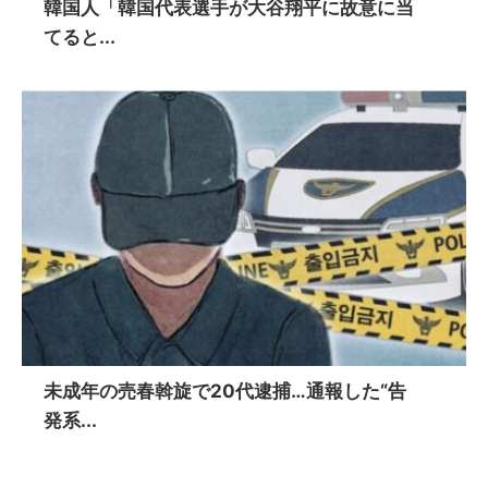
韓国人「韓国代表選手が大谷翔平に故意に当
てると...
未成年の売春斡旋で20代逮捕…通報した“告
発系...