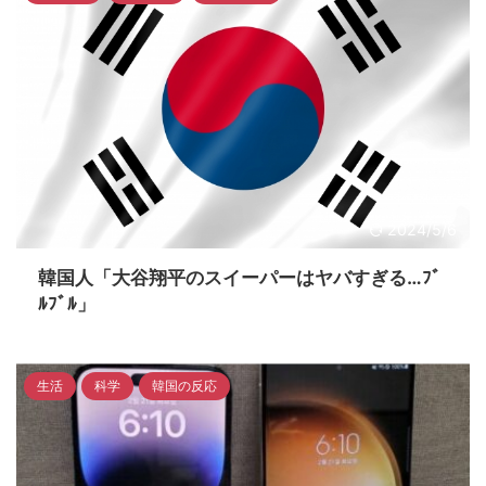
わるんだからすごいわ」
2024/5/6
韓国人「大谷翔平のスイーパーはヤバすぎる…ﾌﾞ
ﾙﾌﾞﾙ」
生活
科学
韓国の反応