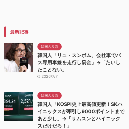
最新記事
韓国の反応
韓国人「リュ・スンボム、会社車でバ
ス専用車線を走行し罰金」→「たいし
たことない」
2026/7/7
韓国の反応
韓国人「KOSPI史上最高値更新！SKハ
イニックスが牽引し9000ポイントまで
あと少し」→「サムスンとハイニック
スだけだろ！」