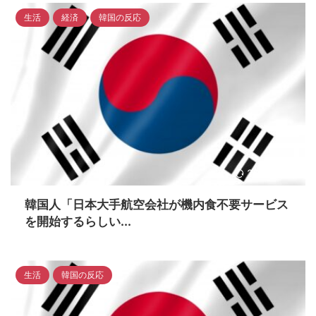
生活
経済
韓国の反応
2023/4/18
韓国人「日本大手航空会社が機内食不要サービス
を開始するらしい...
生活
韓国の反応