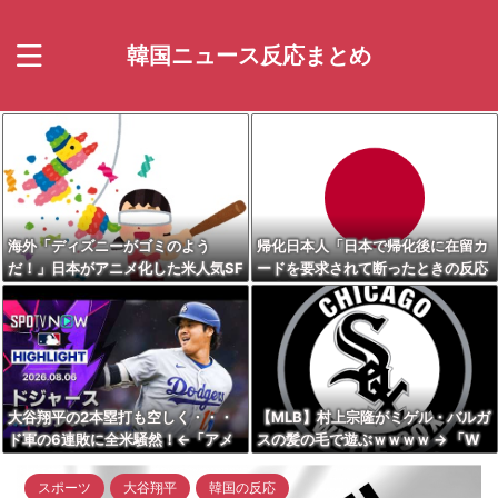
韓国ニュース反応まとめ
海外「ディズニーがゴミのよう
帰化日本人「日本で帰化後に在留カ
だ！」日本がアニメ化した米人気SF
ードを要求されて断ったときの反応
作品に絶賛の声が殺到中
は大抵これだ」
大谷翔平の2本塁打も空しく・・・
【MLB】村上宗隆がミゲル・バルガ
ド軍の6連敗に全米騒然！←「アメ
スの髪の毛で遊ぶｗｗｗｗ → 「W
リカの勝利だ」（海外の反応）
ソックスの動画は依存度が高いな」
「たった一人でこんなにチームが変
スポーツ
大谷翔平
韓国の反応