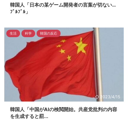
韓国人「日本の某ゲーム開発者の言葉が切ない…
ﾌﾞﾙﾌﾞﾙ」
生活
科学
韓国の反応
2023/4/15
韓国人「中国がAIの検閲開始。共産党批判の内容
を生成すると罰...