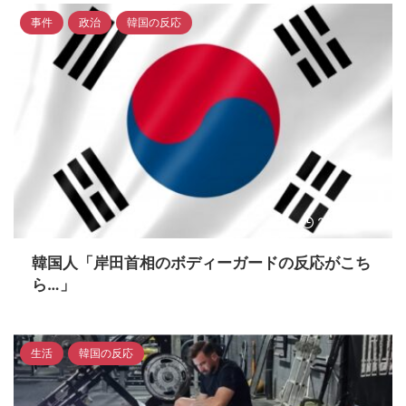
事件
政治
韓国の反応
2023/4/16
韓国人「岸田首相のボディーガードの反応がこち
ら…」
生活
韓国の反応