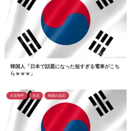
2023/4/14
韓国人「日本で話題になった短すぎる電車がこち
らｗｗｗ」
大谷翔平
生活
韓国の反応