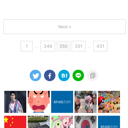
Next »
1
…
349
350
351
…
431