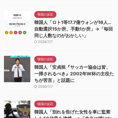
韓国の反応
韓国人「ロト1等17.7億ウォンが16人…
自動選択15か所、手動1か所」→「毎回
同じ人数なのがおかしい」
2026/7/7
韓国の反応
韓国人「安貞桓『サッカー協会は皆、
一掃されるべき』2002年W杯の主役た
ちが苦言」と話題に
2026/7/7
韓国の反応
韓国人「別れを告げた女性を車に監禁