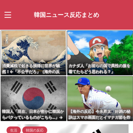
韓国ニュース反応まとめ
消費減税で起きる損得に世界が騒
カナダ人「お前らの国で異性の服を
然！←「不公平だろ」（海外の反
着てたらどう思われる？」
応）
韓国人「現在、日本が密かに韓国か
【海外の反応】今永昇太、好調の秘
らパクっているものがこちら…」→
訣はスマホ画面だとイマナガ節を炸
「これは言い訳できないｗｗ」＝韓
裂「NPBでは面白さが必須条件な
国の反応
の？」
生活
韓国の反応