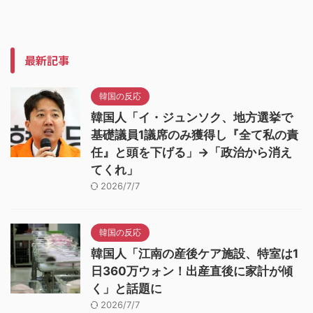
最新記事
韓国の反応
韓国人「イ・ジュンソク、地方選挙で
基礎議員1議席のみ獲得し『全て私の責
任』と頭を下げる」→「政治から消え
てくれ」
2026/7/7
韓国の反応
韓国人「江南の産後ケア施設、特室は1
日360万ウォン！出産直後に家計が傾
く」と話題に
2026/7/7