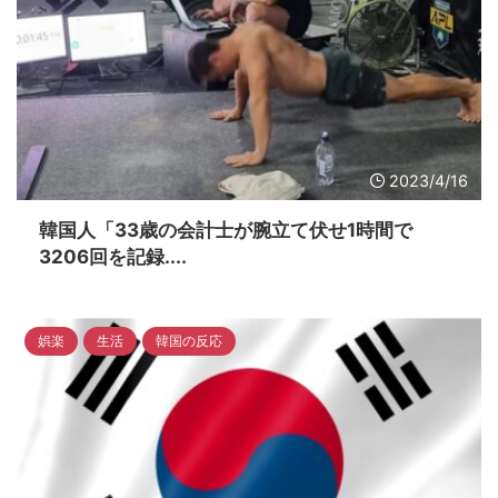
2023/4/16
韓国人「33歳の会計士が腕立て伏せ1時間で
3206回を記録....
娯楽
生活
韓国の反応