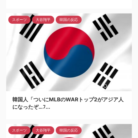
スポーツ
大谷翔平
韓国の反応
2024/5/6
韓国人「ついにMLBのWARトップ2がアジア人
になったぞ…ﾌ...
スポーツ
大谷翔平
韓国の反応