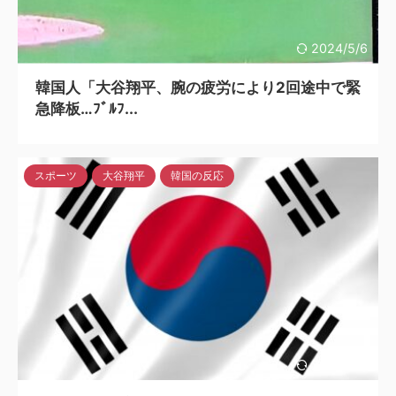
2024/5/6
韓国人「大谷翔平、腕の疲労により2回途中で緊
急降板…ﾌﾞﾙﾌ...
スポーツ
大谷翔平
韓国の反応
2024/5/6