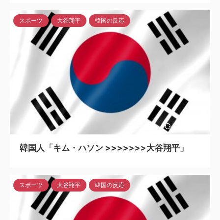
スポーツ
大谷翔平
韓国の反応
2024/5/6
韓国人「キム・ハソン >>>>>>>大谷翔平」
スポーツ
大谷翔平
韓国の反応