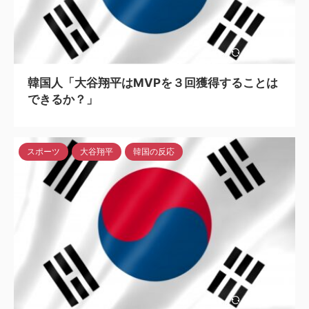
2024/5/6
韓国人「大谷翔平はMVPを３回獲得することは
できるか？」
スポーツ
大谷翔平
韓国の反応
2024/5/6