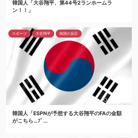
韓国人「大谷翔平、第44号2ランホームラ
ン！！」
スポーツ
大谷翔平
韓国の反応
2024/5/6
韓国人「ESPNが予想する大谷翔平のFAの金額
がこちら…ﾌﾞ...