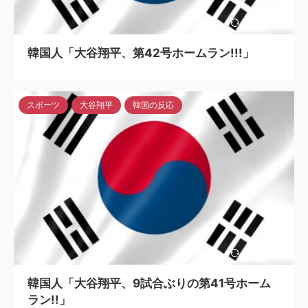
2024/5/6
韓国人「大谷翔平、第42号ホームラン!!!」
スポーツ
大谷翔平
韓国の反応
2024/5/6
韓国人「大谷翔平、9試合ぶりの第41号ホーム
ラン!!」