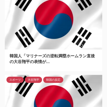
2024/5/6
韓国人「マリナーズの逆転満塁ホームラン直後
の大谷翔平の表情が...
スポーツ
大谷翔平
韓国の反応