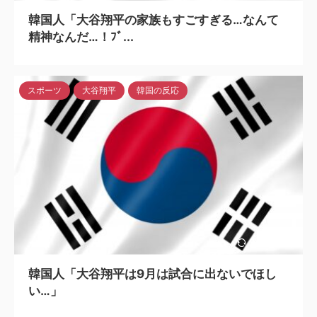
韓国人「大谷翔平の家族もすごすぎる…なんて
精神なんだ…！ﾌﾞ...
スポーツ
大谷翔平
韓国の反応
2024/5/6
韓国人「大谷翔平は9月は試合に出ないでほし
い…」