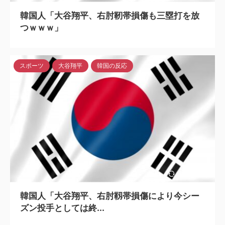
韓国人「大谷翔平、右肘靭帯損傷も三塁打を放
つｗｗｗ」
スポーツ
大谷翔平
韓国の反応
2024/5/6
韓国人「大谷翔平、右肘靱帯損傷により今シー
ズン投手としては終...