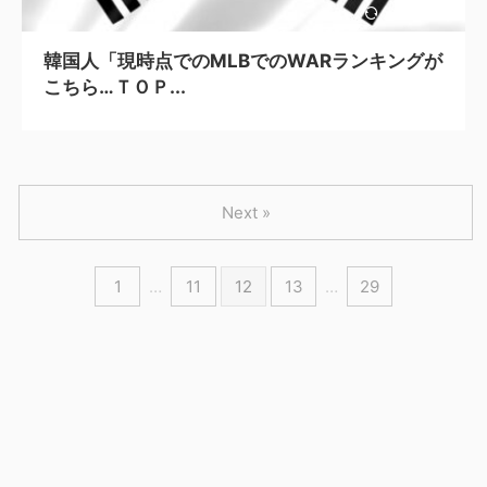
2024/5/6
韓国人「現時点でのMLBでのWARランキングが
こちら…ＴＯＰ...
Next »
1
…
11
12
13
…
29