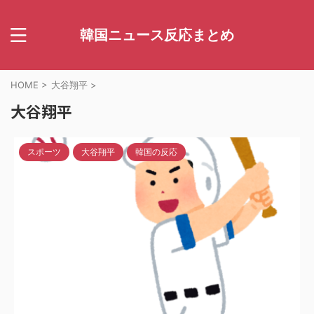
韓国ニュース反応まとめ
HOME
>
大谷翔平
>
大谷翔平
スポーツ
大谷翔平
韓国の反応
2024/5/6