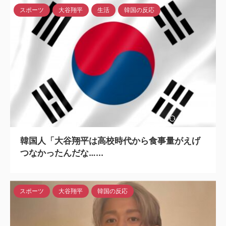
スポーツ
大谷翔平
生活
韓国の反応
2024/5/6
韓国人「大谷翔平は高校時代から食事量がえげ
つなかったんだな…...
スポーツ
大谷翔平
韓国の反応