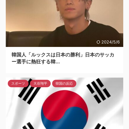
2024/5/6
韓国人「ルックスは日本の勝利」日本のサッカ
ー選手に熱狂する韓...
スポーツ
大谷翔平
韓国の反応