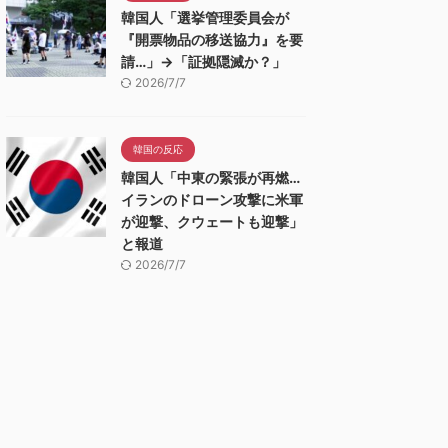
韓国人「選挙管理委員会が
『開票物品の移送協力』を要
請…」→「証拠隠滅か？」
2026/7/7
韓国の反応
韓国人「中東の緊張が再燃…
イランのドローン攻撃に米軍
が迎撃、クウェートも迎撃」
と報道
2026/7/7