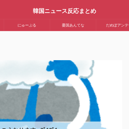
韓国ニュース反応まとめ
にゅーぷる
憂国あんてな
だめぽアンテ