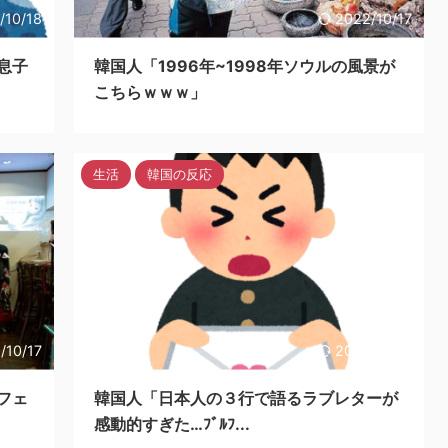
/10/18
2022/10/17
息子
韓国人「1996年~1998年ソウルの風景が
こちらｗｗｗ」
生活
韓国の反応
/10/17
2022/10/17
フェ
韓国人「日本人の３行で語るラブレターが
感動的すぎた…ﾌﾞﾙﾌ...