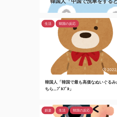
韓国人「中国で洗車をするとこ
生活
韓国の反応
2022
韓国人「韓国で最も高価なぬいぐるみ
ちら…ﾌﾞﾙﾌﾞﾙ」
娯楽
生活
韓国の反応