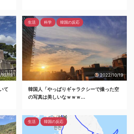
生活
科学
韓国の反応
/10/19
2022/10/19
いて
韓国人「やっぱりギャラクシーで撮った空
の写真は美しいなｗｗｗ...
生活
韓国の反応