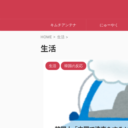
キムチアンテナ
にゅーやく
HOME
>
生活
>
生活
生活
韓国の反応