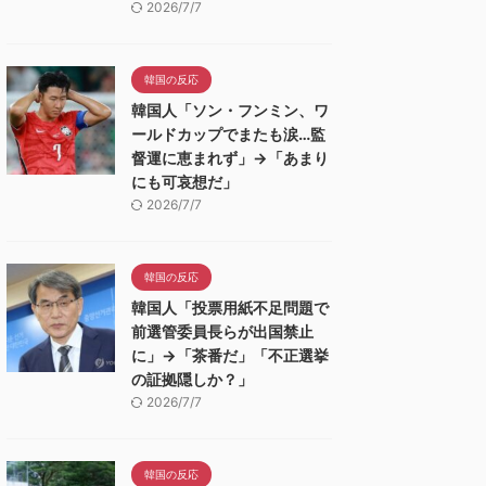
2026/7/7
韓国の反応
韓国人「ソン・フンミン、ワ
ールドカップでまたも涙…監
督運に恵まれず」→「あまり
にも可哀想だ」
2026/7/7
韓国の反応
韓国人「投票用紙不足問題で
前選管委員長らが出国禁止
に」→「茶番だ」「不正選挙
の証拠隠しか？」
2026/7/7
韓国の反応