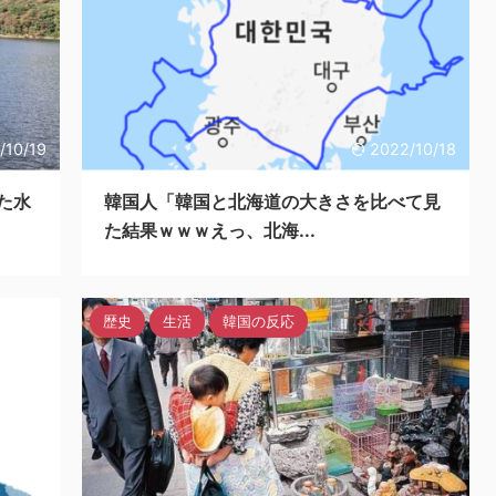
/10/19
2022/10/18
た水
韓国人「韓国と北海道の大きさを比べて見
た結果ｗｗｗえっ、北海...
歴史
生活
韓国の反応