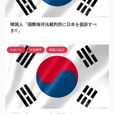
2023/6/14
韓国人「国際海洋法裁判所に日本を提訴すべ
き!!」
スポーツ
大谷翔平
韓国の反応
2024/5/6