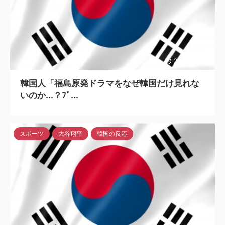
2023/6/13
韓国人「福島原発ドラマをなぜ韓国だけ見れな
いのか...？ﾌﾞ...
スポーツ
大谷翔平
韓国の反応