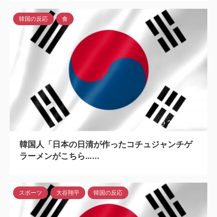
韓国の反応
食
2023/6/14
韓国人「日本の日清が作ったコチュジャンチゲ
ラーメンがこちら…...
スポーツ
大谷翔平
韓国の反応