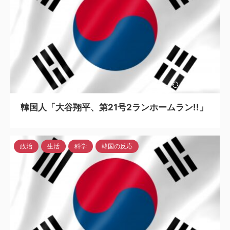
2024/5/6
韓国人「大谷翔平、第21号2ランホームラン!!」
政治
生活
科学
韓国の反応