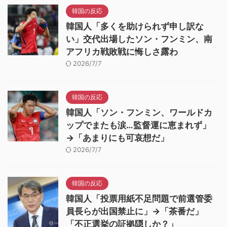
韓国の反応
韓国人「多くを助けられず申し訳な
い」交代出場したソン・フンミン、南
アフリカ戦敗戦に悔しさ露わ
2026/7/7
韓国の反応
韓国人「ソン・フンミン、ワールドカ
ップでまたも涙…監督運に恵まれず」
→「あまりにも可哀想だ」
2026/7/7
韓国の反応
韓国人「投票用紙不足問題で前選管委
員長らが出国禁止に」→「茶番だ」
「不正選挙の証拠隠しか？」