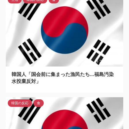
2023/6/12
韓国人「国会前に集まった漁民たち...福島汚染
水投棄反対」
韓国の反応
食