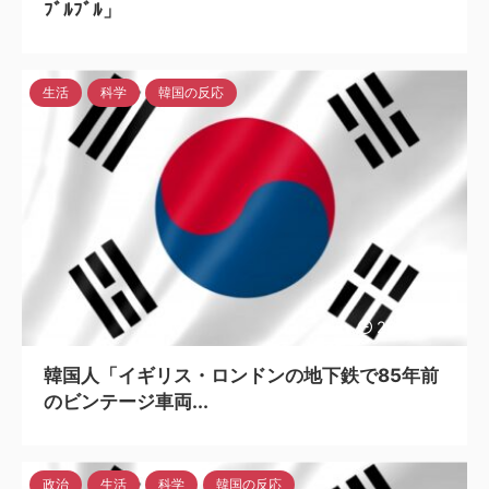
ﾌﾞﾙﾌﾞﾙ」
生活
科学
韓国の反応
2023/6/13
韓国人「イギリス・ロンドンの地下鉄で85年前
のビンテージ車両...
政治
生活
科学
韓国の反応