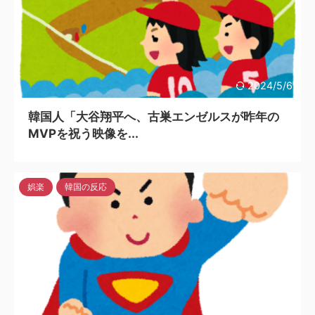
2024/5/6
韓国人「大谷翔平へ、古巣エンゼルスが昨年の
MVPを祝う映像を...
娯楽
韓国の反応