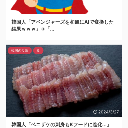
2024/3/27
韓国人「アベンジャーズを和風にAIで変換した
結果ｗｗｗ」→「...
韓国の反応
食
2024/3/27
韓国人「ベニザケの刺身もKフードに進化...」