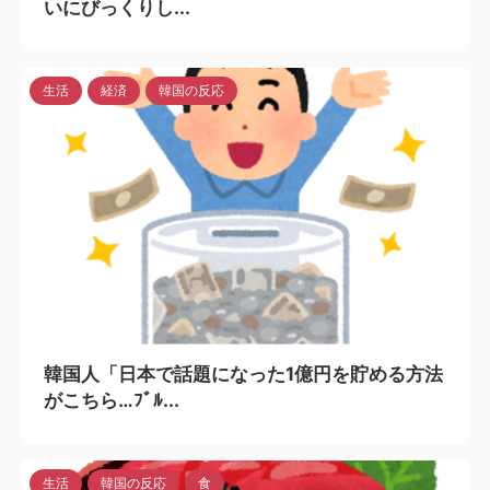
いにびっくりし...
生活
経済
韓国の反応
2024/3/28
韓国人「日本で話題になった1億円を貯める方法
がこちら…ﾌﾞﾙ...
生活
韓国の反応
食