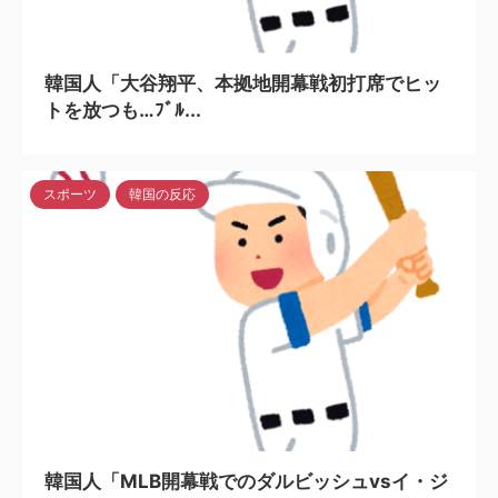
2024/5/6
韓国人「大谷翔平、本拠地開幕戦初打席でヒッ
トを放つも…ﾌﾞﾙ...
スポーツ
韓国の反応
2024/3/29
韓国人「MLB開幕戦でのダルビッシュvsイ・ジ