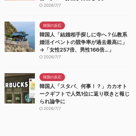
2026/7/7
韓国の反応
韓国人「結婚相手探しに寺へ？仏教系
婚活イベントの競争率が過去最高に」
→「女性257倍、男性166倍…」
2026/7/7
韓国の反応
韓国人「スタバ、何事！？」カカオト
ークギフトで人気1位に返り咲きと報じ
られ論争に
2026/7/7