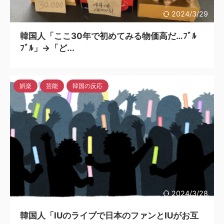
2024/3/29
韓国人「ここ30年で初めてみる物価高だ…ﾌﾞﾙ
ﾌﾞﾙ」→「ど...
娯楽
芸能
韓国の反応
2024/3/28
韓国人「IUのライブで日本のファンとIUがお互