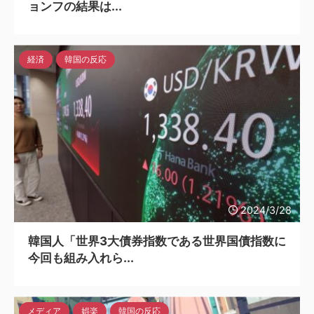
ョンフの結果は...
経済
韓国の反応
2024/3/28
韓国人「世界3大債券指数である世界国債指数に
今回も組み入れら...
メディア
娯楽
韓国の反応