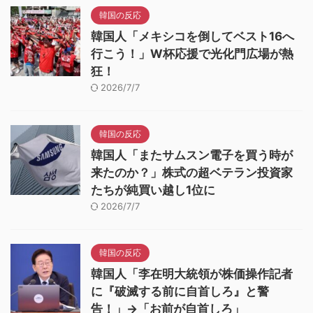
韓国の反応
韓国人「メキシコを倒してベスト16へ
行こう！」W杯応援で光化門広場が熱
狂！
2026/7/7
韓国の反応
韓国人「またサムスン電子を買う時が
来たのか？」株式の超ベテラン投資家
たちが純買い越し1位に
2026/7/7
韓国の反応
韓国人「李在明大統領が株価操作記者
に『破滅する前に自首しろ』と警
告！」→「お前が自首しろ」