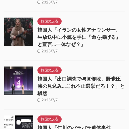
2026/7/7
韓国の反応
韓国人「イランの女性アナウンサー、
生放送中に小銃を手に『命を捧げる』
と宣言…一体なぜ？」
2026/7/7
韓国の反応
韓国人「出口調査で与党惨敗、野党圧
勝の見込み…これ不正選挙だろ！？」と
騒然
2026/7/7
韓国の反応
韓国人「仁川のバラバラ遺体事件、