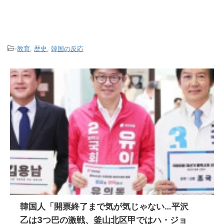
-
教育
,
歴史
,
韓国の反応
韓国人「開票終了まで気が気じゃない…平沢
乙は3つ巴の激戦、釜山北区甲ではハ・ジョ