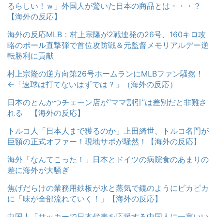
るらしい！ｗ」外国人が驚いた日本の商品とは・・・？
【海外の反応】
海外の反応MLB：村上宗隆が2戦連発の26号、160キロ攻
略のポール直撃弾で首位攻防戦＆元監督メモリアルデー逆
転勝利に貢献
村上宗隆の逆方向第26号ホームランにMLBファン騒然！
←「速球は打てないはずでは？」（海外の反応）
日本のとんかつチェーン店が“ママ割引”は差別だと非難さ
れる 【海外の反応】
トルコ人「日本人まで獲るのか」上田綺世、トルコ名門が
巨額の正式オファー！現地サポが騒然！【海外の反応】
海外「なんてこった！」日本とドイツの病院食のあまりの
差に海外が大騒ぎ
焦げだらけの業務用鉄板が水と蒸気で鏡のようにピカピカ
に「味が全部流れていく！」【海外の反応】
中国人「サッカーで日本代表を応援する中国人に一言いい