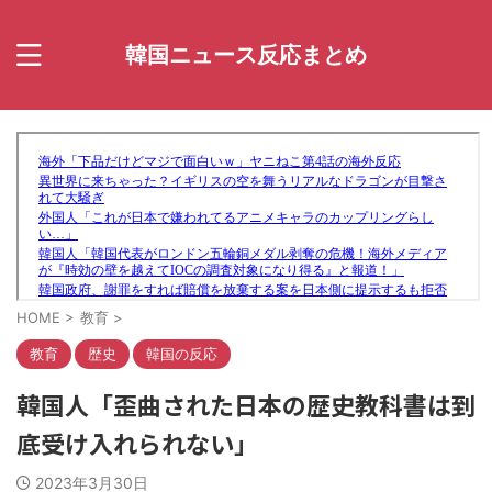
韓国ニュース反応まとめ
HOME
>
教育
>
教育
歴史
韓国の反応
韓国人「歪曲された日本の歴史教科書は到
底受け入れられない」
2023年3月30日