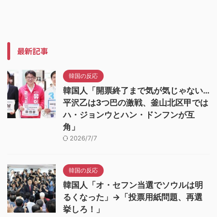
最新記事
韓国の反応
韓国人「開票終了まで気が気じゃない…
平沢乙は3つ巴の激戦、釜山北区甲では
ハ・ジョンウとハン・ドンフンが互
角」
2026/7/7
韓国の反応
韓国人「オ・セフン当選でソウルは明
るくなった」→「投票用紙問題、再選
挙しろ！」