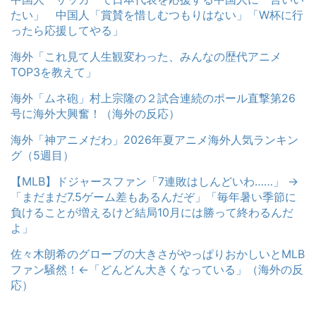
たい」 中国人「賞賛を惜しむつもりはない」「W杯に行
ったら応援してやる」
海外「これ見て人生観変わった、みんなの歴代アニメ
TOP3を教えて」
海外「ムネ砲」村上宗隆の２試合連続のポール直撃第26
号に海外大興奮！（海外の反応）
海外「神アニメだわ」2026年夏アニメ海外人気ランキン
グ（5週目）
【MLB】ドジャースファン「7連敗はしんどいわ……」 →
「まだまだ7.5ゲーム差もあるんだぞ」「毎年暑い季節に
負けることが増えるけど結局10月には勝って終わるんだ
よ」
佐々木朗希のグローブの大きさがやっぱりおかしいとMLB
ファン騒然！←「どんどん大きくなっている」（海外の反
応）