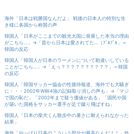
海外「日本は戦勝国なんだよ」 戦後の日本人の特別な生
き様に各国から称賛の声
韓国人「日本がここまでの観光大国に発展した本当の理由
がこちら…」→「昔から日本は愛されてた…（ﾌﾞﾙﾌﾞﾙ」＝
韓国の反応
韓国人「韓国人が日本のラーメンについて勘違いしている
ことがこちら…」→「えっ？？？？？？？？？？」＝韓国
の反応
韓国人「韓国サッカー協会の性接待報道、海外でも大騒ぎ
に・・・2002年W杯4強の記録取り消しの声も」→「マジ
で国の恥だ」「2002年まで疑う価値がある」「国民や国
が築いた国格をサッカー選手が足で蹴り飛ばすね」
韓国人「日本の柴犬くん散歩中の暑さに耐えられなかった
結果」
海外「やっぱり日本のこういう部分が最高なんだよ！」外