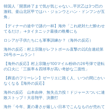
韓国人「開票終了まで気が気じゃない…平沢乙は3つ巴の
激戦、釜山北区甲ではハ・ジョンウとハン・ドンフンが互
角」
【ディナーの途中で謎の一杯】海外「これ絶対ただ酔わせ
てるだけ」→タイタニック最後の晩餐にも
ロシアが子供たちにも軍事訓練か？（海外の反応）
海外の反応：村上宗隆がレフトポール直撃の2試合連続第
26号ホームラン！
【海外の反応】村上宗隆が100マイル粉砕の26号弾で逆転
の口火に「三振率＆四球率が高い奇妙な二面性」
【葬送のフリーレン】ゼーリエに跪く人、いつの間にかい
なくなる【海外の反応】
海外の反応 山本由伸、無失点力投！ドジャースついに連
敗ストップ！大谷翔平、決勝打
海外「今年、夏の暑さが厳しい日本でこんなものが売れて