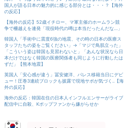
国人が語る日本の魅力的に感じる部分とは・・・？【海外
の反応】
【海外の反応】52歳イチロー、マ軍主催のホームラン競
争で柵越えを連発「現役時代の噂は本当だったんだな…」
韓国人「手術中に震度6強の地震、その時の日本の医療ス
タッフたちの姿をご覧ください」→「マジで鳥肌立った」
「こういう姿は韓国も見習わないと」「あんな状況なら日
本だけではなく韓国の医療関係者も同じように行動したは
ずだ」【熊本地震】
英国人「安心感が違う」冨安健洋、パレス移籍当日にデビ
ュー！圧巻3連続ブロックも披露で現地サポが気づく..【海
外の反応】
海外の反応：韓国在住の日本人インフルエンサーがライブ
配信中に自殺、Kポップファンから嫌がらせか