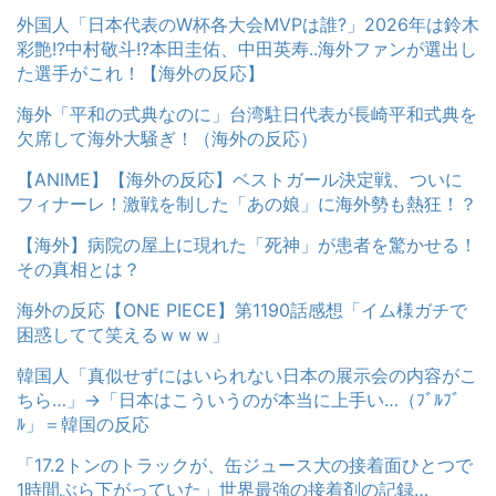
外国人「日本代表のW杯各大会MVPは誰?」2026年は鈴木
彩艶!?中村敬斗!?本田圭佑、中田英寿..海外ファンが選出し
た選手がこれ！【海外の反応】
海外「平和の式典なのに」台湾駐日代表が長崎平和式典を
欠席して海外大騒ぎ！（海外の反応）
【ANIME】【海外の反応】ベストガール決定戦、ついに
フィナーレ！激戦を制した「あの娘」に海外勢も熱狂！？
【海外】病院の屋上に現れた「死神」が患者を驚かせる！
その真相とは？
海外の反応【ONE PIECE】第1190話感想「イム様ガチで
困惑してて笑えるｗｗｗ」
韓国人「真似せずにはいられない日本の展示会の内容がこ
ちら…」→「日本はこういうのが本当に上手い…（ﾌﾞﾙﾌﾞ
ﾙ」＝韓国の反応
「17.2トンのトラックが、缶ジュース大の接着面ひとつで
1時間ぶら下がっていた」世界最強の接着剤の記録…