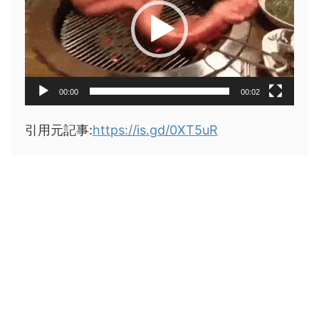
レ
ー
ヤ
ー
00:00
00:02
引用元記事:
https://is.gd/0XT5uR