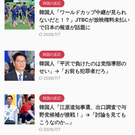
韓国の反応
韓国人「ワールドカップ中継が見られ
ないだと！？」JTBCが放映権料未払い
で日本の報道が話題に
2026/7/7
韓国の反応
韓国人「平沢で負けたのは党指導部の
せい」→「お前も犯罪者だろ」
2026/7/7
韓国の反応
韓国人「江原道知事選、出口調査で与
野党候補が接戦！」→「討論を見ても
こうなのか…」
2026/7/7