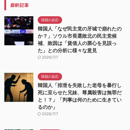
最新記事
韓国の反応
韓国人「なぜ民主党の牙城で崩れたの
か？」ソウル市長選敗北の民主党候
補、敗因は「賃借人の票心を見誤っ
た」との分析に様々な意見
2026/7/7
韓国の反応
韓国人「排泄を失敗した老母を暴行し
死に至らせた兄妹、尊属殺害は無罪だ
と！？」「判事は何のために生きてい
るのか」
2026/7/7