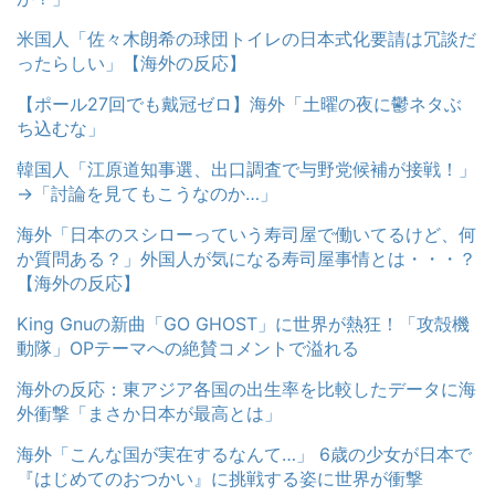
米国人「佐々木朗希の球団トイレの日本式化要請は冗談だ
ったらしい」【海外の反応】
【ポール27回でも戴冠ゼロ】海外「土曜の夜に鬱ネタぶ
ち込むな」
韓国人「江原道知事選、出口調査で与野党候補が接戦！」
→「討論を見てもこうなのか…」
海外「日本のスシローっていう寿司屋で働いてるけど、何
か質問ある？」外国人が気になる寿司屋事情とは・・・？
【海外の反応】
King Gnuの新曲「GO GHOST」に世界が熱狂！「攻殻機
動隊」OPテーマへの絶賛コメントで溢れる
海外の反応：東アジア各国の出生率を比較したデータに海
外衝撃「まさか日本が最高とは」
海外「こんな国が実在するなんて…」 6歳の少女が日本で
『はじめてのおつかい』に挑戦する姿に世界が衝撃