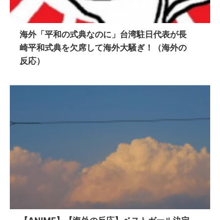
海外「平和の式典なのに」台湾駐日代表が長
崎平和式典を欠席して海外大騒ぎ！（海外の
反応）