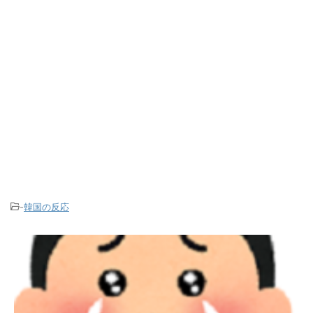
-
韓国の反応