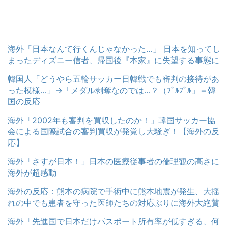
海外「日本なんて行くんじゃなかった…」 日本を知ってし
まったディズニー信者、帰国後『本家』に失望する事態に
韓国人「どうやら五輪サッカー日韓戦でも審判の接待があ
った模様…」→「メダル剥奪なのでは…？（ﾌﾞﾙﾌﾞﾙ」＝韓
国の反応
海外「2002年も審判を買収したのか！」韓国サッカー協
会による国際試合の審判買収が発覚し大騒ぎ！【海外の反
応】
海外「さすが日本！」日本の医療従事者の倫理観の高さに
海外が超感動
海外の反応：熊本の病院で手術中に熊本地震が発生、大揺
れの中でも患者を守った医師たちの対応ぶりに海外大絶賛
海外「先進国で日本だけパスポート所有率が低すぎる、何