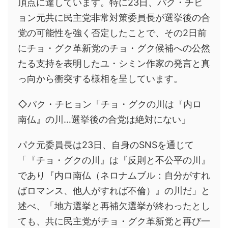
頂点に達しています。特に23日、パク・チヒ
ョン元共に民主党非常対策委員長が選挙後の合
党の可能性を強く否定したことで、その2日前
にチョ・グク革新党のチョ・グク候補への公然
たる支持を表明したユ・シミン作家の発言と真
っ向から衝突する様相を呈しています。
◇パク・チヒョン「チョ・グクの川は『内ロ
南仏』の川…選挙後の合党は絶対にない」
パク元委員長は23日、自身のSNSを通じて
「『チョ・グクの川』は『反則と不公平の川』
であり『内ロ南仏（ネロナムブル：自分がすれ
ばロマンス、他人がすれば不倫）』の川だ」と
述べ、「地方選挙と再補欠選挙が終わったとし
ても、共に民主党がチョ・グク革新党と再び一