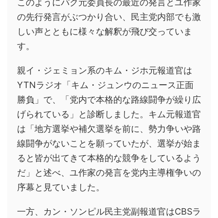
このようにパク元委員長の最近の発言とユ作家
の先行発言がぶつかり合い、民主党内部でも激
しい声とともに様々な解釈が飛び交っていま
す。
親イ・ジェミョン系のキム・ジホ元報道官は
YTNラジオ「キム・ジュンウのニュース正面
勝負」で、「党内で本格的な路線闘争が繰り広
げられている」と診断しました。キム元報道官
は「地方選挙や補欠選挙を前に、勢力争いや路
線闘争がないことを願っていたが、選挙が始ま
ると皆が出てきて本格的な競争をしているよう
だ」と述べ、ユ作家の発言を党内主導権争いの
序幕と見ていました。
一方、カン・ソンピル民主党副報道官はCBSラ