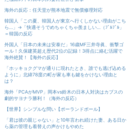
海外の反応：任天堂が熊本地震で無償修理対応
韓国人「この夏、韓国人が東京へ行くしかない理由がこち
ら…」→「快適そうでめちゃくちゃ羨ましい…（ﾌﾞﾙﾌﾞﾙ」
＝韓国の反応
外国人「日本の未来は安泰だ」16歳MF三井寺眞、衝撃ゴ
ール！久保建英超え歴代2位の記録！3得点に絡む活躍で
海外絶賛！【海外の反応】
「ホッキョクグマが通りに現れたとき、誰でも逃げ込める
ように」北緯78度の町が家も車も鍵をかけない理由と
は？
海外「PCAがMVP」岡本vs鈴木の日本人対決はカブスの
劇的サヨナラ勝利！（海外の反応）
【世界】シンプルな問い【ポーランドボール】
「君は彼の親じゃない」と10年言われ続けた妻、ある日か
ら薬の管理も着替えの声かけもやめた