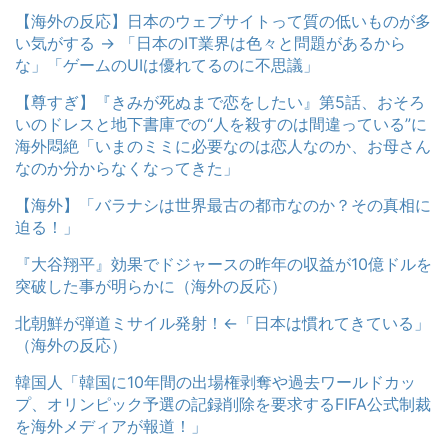
【海外の反応】日本のウェブサイトって質の低いものが多
い気がする → 「日本のIT業界は色々と問題があるから
な」「ゲームのUIは優れてるのに不思議」
【尊すぎ】『きみが死ぬまで恋をしたい』第5話、おそろ
いのドレスと地下書庫での“人を殺すのは間違っている”に
海外悶絶「いまのミミに必要なのは恋人なのか、お母さん
なのか分からなくなってきた」
【海外】「バラナシは世界最古の都市なのか？その真相に
迫る！」
『大谷翔平』効果でドジャースの昨年の収益が10億ドルを
突破した事が明らかに（海外の反応）
北朝鮮が弾道ミサイル発射！←「日本は慣れてきている」
（海外の反応）
韓国人「韓国に10年間の出場権剥奪や過去ワールドカッ
プ、オリンピック予選の記録削除を要求するFIFA公式制裁
を海外メディアが報道！」