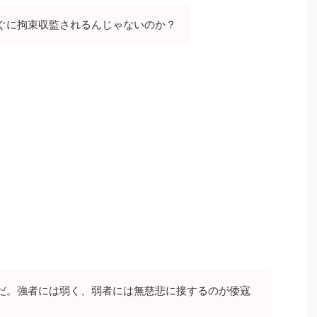
ぐに拘束収監されるんじゃないのか？
だ。強者には弱く、弱者には無慈悲に接するのが倭寇