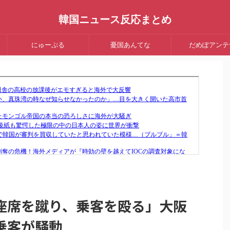
韓国ニュース反応まとめ
にゅーぷる
憂国あんてな
だめぽアンテ
座席を蹴り、乗客を殴る」大阪
乗客が騒動