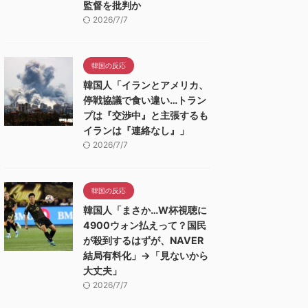
監督を批判か
2026/7/7
韓国の反応
韓国人「イランとアメリカ、
停戦協議で食い違い…トラン
プは『交渉中』と主張するも
イランは『連絡なし』」
2026/7/7
韓国の反応
韓国人「まさか…W杯視聴に
4900ウォン払えって？国民
が殺到するはずが、NAVER
結局有料化」→「見ないから
大丈夫」
2026/7/7