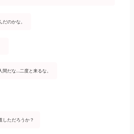
んだのかな。
。
人間だな…二度と来るな。
道しただろうか？