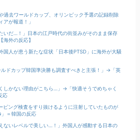
奪や過去ワールドカップ、オリンピック予選の記録削除
ディアが報道！」
たいだ…！」日本の江戸時代の街並みがそのまま保存
【海外の反応】
外国人が患う新たな症状「日本後PTSD」に海外が大騒
ワールドカップ韓国準決勝も調査すべきと主張！」→「英
くしかない理由がこちら…」→「快適そうでめちゃく
反応
ーピング検査をすり抜けるように注射していたものが
ﾞﾙ」＝韓国の反応
えないレベルで美しい…！」外国人が感動する日本の