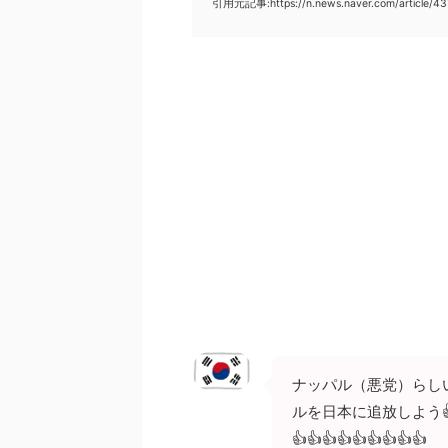
引用元記事:https://n.news.naver.com/article/4
ナッパル（悪党）らし
ルを日本に追放しよう👍👍👍
👍👍👍👍👍👍👍👍👍