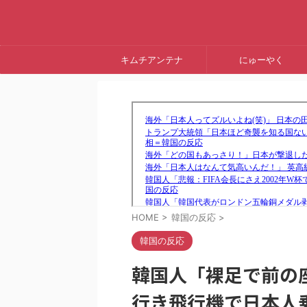
キムチアンテナ
にゅーやく
HOME
>
韓国の反応
>
韓国の反応
韓国人「裸足で前の
行き飛行機で日本人