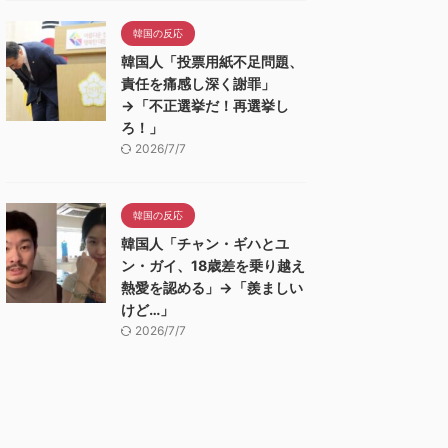
韓国の反応
韓国人「投票用紙不足問題、
責任を痛感し深く謝罪」
→「不正選挙だ！再選挙し
ろ！」
2026/7/7
韓国の反応
韓国人「チャン・ギハとユ
ン・ガイ、18歳差を乗り越え
熱愛を認める」→「羨ましい
けど…」
2026/7/7