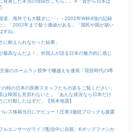
に発展した本当の理由がこちら…」→「昔から日本は
応
道、海外でも大騒ぎに・・・2002年W杯4強の記録
だ」「2002年まで疑う価値がある」「国民や国が築い
ばすね」
さに耐えられなかった結果」
が最高なんだよ！」外国人が語る日本の魅力的に感じ
軍主催のホームラン競争で柵越えを連発「現役時代の噂
その時の日本の医療スタッフたちの姿をご覧ください」
姿は韓国も見習わないと」「あんな状況なら日本だけ
うに行動したはずだ」【熊本地震】
パレス移籍当日にデビュー！圧巻3連続ブロックも披露
】
フルエンサーがライブ配信中に自殺、Kポップファンか