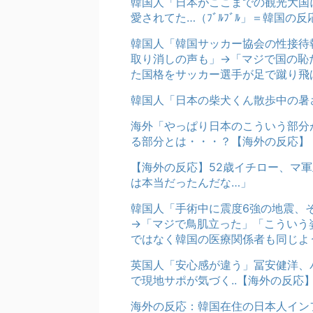
韓国人「日本がここまでの観光大国
愛されてた…（ﾌﾞﾙﾌﾞﾙ」＝韓国の反
韓国人「韓国サッカー協会の性接待報
取り消しの声も」→「マジで国の恥
た国格をサッカー選手が足で蹴り飛
韓国人「日本の柴犬くん散歩中の暑
海外「やっぱり日本のこういう部分
る部分とは・・・？【海外の反応】
【海外の反応】52歳イチロー、マ
は本当だったんだな…」
韓国人「手術中に震度6強の地震、
→「マジで鳥肌立った」「こういう
ではなく韓国の医療関係者も同じよ
英国人「安心感が違う」冨安健洋、
で現地サポが気づく..【海外の反応
海外の反応：韓国在住の日本人イン