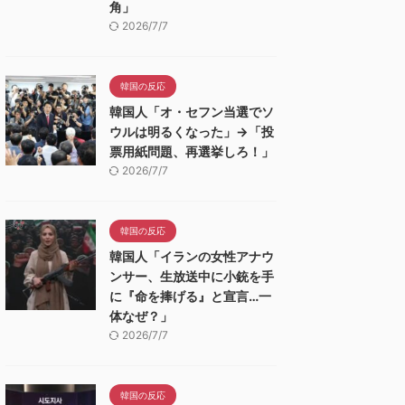
角」
2026/7/7
韓国の反応
韓国人「オ・セフン当選でソ
ウルは明るくなった」→「投
票用紙問題、再選挙しろ！」
2026/7/7
韓国の反応
韓国人「イランの女性アナウ
ンサー、生放送中に小銃を手
に『命を捧げる』と宣言…一
体なぜ？」
2026/7/7
韓国の反応