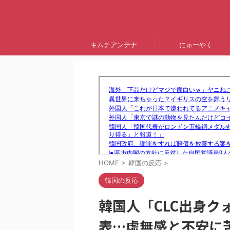
キムチアンテナ
にゅーやく
HOME
>
韓国の反応
>
韓国の反応
韓国人「CLC出身ク
表…虚無感と不安に