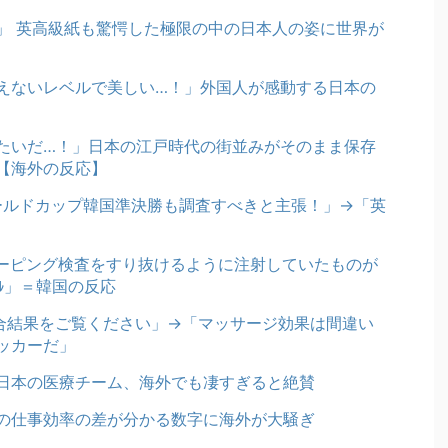
」 英高級紙も驚愕した極限の中の日本人の姿に世界が
えないレベルで美しい…！」外国人が感動する日本の
たいだ…！」日本の江戸時代の街並みがそのまま保存
【海外の反応】
ワールドカップ韓国準決勝も調査すべきと主張！」→「英
ーピング検査をすり抜けるように注射していたものが
ﾞﾙ」＝韓国の反応
試合結果をご覧ください」→「マッサージ効果は間違い
ッカーだ」
日本の医療チーム、海外でも凄すぎると絶賛
の仕事効率の差が分かる数字に海外が大騒ぎ