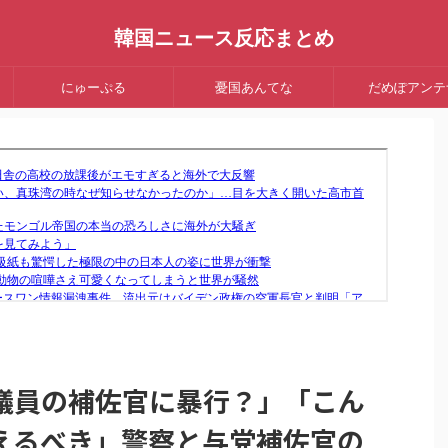
韓国ニュース反応まとめ
にゅーぷる
憂国あんてな
だめぽアンテ
議員の補佐官に暴行？」「こん
えるべき」警察と与党補佐官の