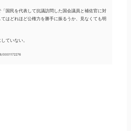
で「国民を代表して抗議訪問した国会議員と補佐官に対
してはどれほど公権力を勝手に振るうか、見なくても明
にしていない。
66/0001172276