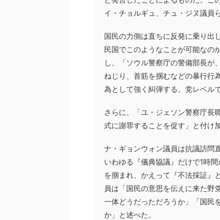
イ・チョルギュ、チュ・ジヌ議員
国民の力側は直ちに反発に乗り出し
民国でこのようなことが可能なの
し、「ソウル警察庁の警備部長が
ねじり、首筋を掴むなどの暴行行
為として強く糾弾する。党レベル
さらに、「ユ・ジェソン警察庁長
式に謝罪することを促す」と付け
ナ・ギョンウォン議員は抗議訪問
いわゆる『儀典協議』だけで1時
を掴まれ、かえって『不法採証』
員は「国民の意思を伝えに来た野
一体どうだっただろうか」「国民
か」と述べた。