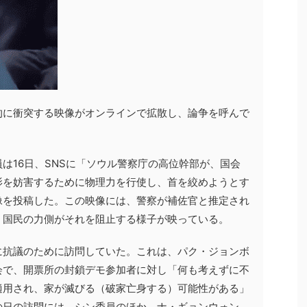
的に衝突する映像がオンラインで拡散し、論争を呼んで
は16日、SNSに「ソウル警察庁の高位幹部が、国会
影を妨害するために物理力を行使し、首を絞めようとす
像を投稿した。この映像には、警察が補佐官と推定され
、国民の力側がそれを阻止する様子が映っている。
に抗議のために訪問していた。これは、パク・ジョンボ
会で、開票所の封鎖デモ参加者に対し「何も考えずに不
適用され、家が滅びる（破家亡身する）可能性がある」
の日の訪問には、シン委員のほか、ナ・ギョンウォン、