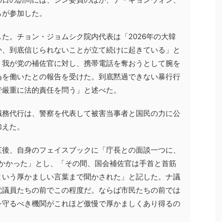
らが参加した。
た。チョン・ジョムシク院内代表は「2026年の大韓
か、到底信じられないことが立て続けに起きている」と
、我が党の補佐官に対し、携帯電話を奪おうとして腕を
為を働いたとの報告を受けた。到底黙過できない暴行行
で厳重に法的責任を問う」と述べた。
職務代行は、警察を代表して被害当事者と国民の力に公
加えた。
直後、自身のフェイスブックに「庁長との面談一つに、
間かかった」とし、「その間、国会補佐官は手首と首筋
という厚かましい言葉まで聞かされた」と記した。ナ議
党議員たちの前でこの程度だ。ならば市民たちの前では
を守るべき機関がこれほど傲慢で厚かましくあり得るの