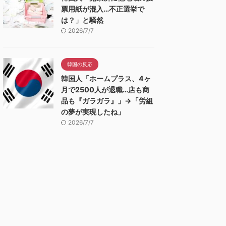
票用紙が混入…不正選挙で
は？」と騒然
2026/7/7
韓国の反応
韓国人「ホームプラス、4ヶ
月で2500人が退職…店も商
品も『ガラガラ』」→「労組
の夢が実現したね」
2026/7/7