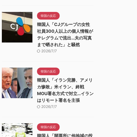
韓国の反応
韓国人「CJグループの女性
社員300人以上の個人情報が
テレグラムで流出…夫の写真
まで晒された」と騒然
2026/7/7
韓国の反応
韓国人「イラン完勝、アメリ
カ惨敗」米イラン、終戦
MOU署名方式で対立…イラン
はリモート署名を主張
2026/7/7
韓国の反応
韓国人「開票所に他地域の投