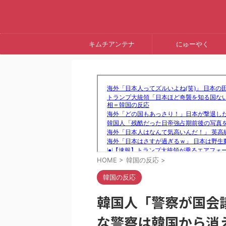
キムチアンテナ
にゅーやく
HOME
>
韓国の反応
>
韓国の反応
韓国人「警察が国会
な警察は韓国から消