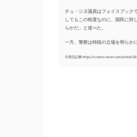
チュ・ジヌ議員はフェイスブック
してもこの程度なのに、国民に対
らかだ」と述べた。
一方、警察は特段の立場を明らか
引用元記事:https://n.news.naver.com/article/3