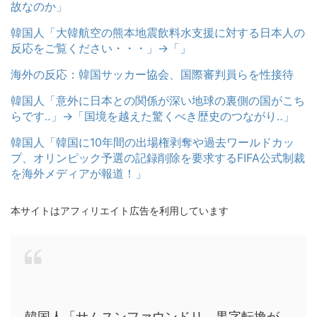
故なのか」
韓国人「大韓航空の熊本地震飲料水支援に対する日本人の
反応をご覧ください・・・」→「」
海外の反応：韓国サッカー協会、国際審判員らを性接待
韓国人「意外に日本との関係が深い地球の裏側の国がこち
らです‥」→「国境を越えた驚くべき歴史のつながり‥」
韓国人「韓国に10年間の出場権剥奪や過去ワールドカッ
プ、オリンピック予選の記録削除を要求するFIFA公式制裁
を海外メディアが報道！」
本サイトはアフィリエイト広告を利用しています
韓国人「サムスンファウンドリ、黒字転換が