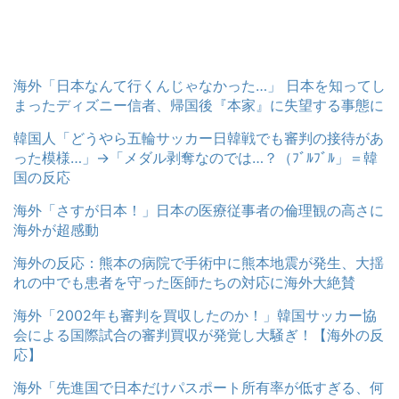
海外「日本なんて行くんじゃなかった…」 日本を知ってし
まったディズニー信者、帰国後『本家』に失望する事態に
韓国人「どうやら五輪サッカー日韓戦でも審判の接待があ
った模様…」→「メダル剥奪なのでは…？（ﾌﾞﾙﾌﾞﾙ」＝韓
国の反応
海外「さすが日本！」日本の医療従事者の倫理観の高さに
海外が超感動
海外の反応：熊本の病院で手術中に熊本地震が発生、大揺
れの中でも患者を守った医師たちの対応に海外大絶賛
海外「2002年も審判を買収したのか！」韓国サッカー協
会による国際試合の審判買収が発覚し大騒ぎ！【海外の反
応】
海外「先進国で日本だけパスポート所有率が低すぎる、何