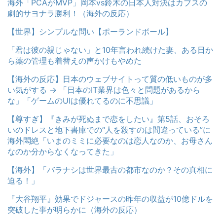
海外「PCAがMVP」岡本vs鈴木の日本人対決はカブスの
劇的サヨナラ勝利！（海外の反応）
【世界】シンプルな問い【ポーランドボール】
「君は彼の親じゃない」と10年言われ続けた妻、ある日か
ら薬の管理も着替えの声かけもやめた
【海外の反応】日本のウェブサイトって質の低いものが多
い気がする → 「日本のIT業界は色々と問題があるから
な」「ゲームのUIは優れてるのに不思議」
【尊すぎ】『きみが死ぬまで恋をしたい』第5話、おそろ
いのドレスと地下書庫での“人を殺すのは間違っている”に
海外悶絶「いまのミミに必要なのは恋人なのか、お母さん
なのか分からなくなってきた」
【海外】「バラナシは世界最古の都市なのか？その真相に
迫る！」
『大谷翔平』効果でドジャースの昨年の収益が10億ドルを
突破した事が明らかに（海外の反応）