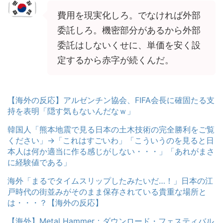
費用を現実化しろ。でなければ外部
委託しろ。機密部分があるから外部
委託はしないくせに、単価を安く設
定するから赤字が続くんだ。
【海外の反応】アルゼンチン協会、FIFA会長に確固たる支
持を表明「隠す気もないんだなｗ」
韓国人「熊本地震で見る日本の土木技術の完全勝利をご覧
ください」→「これはすごいわ」「こういうのを見ると日
本人は何か適当に作る感じがしない・・・」「あれがまさ
に経験値である」
海外「まるでタイムスリップしたみたいだ…！」日本の江
戸時代の街並みがそのまま保存されている貴重な場所と
は・・・？【海外の反応】
【海外】Metal Hammer：ダウンロード・フェスティバル