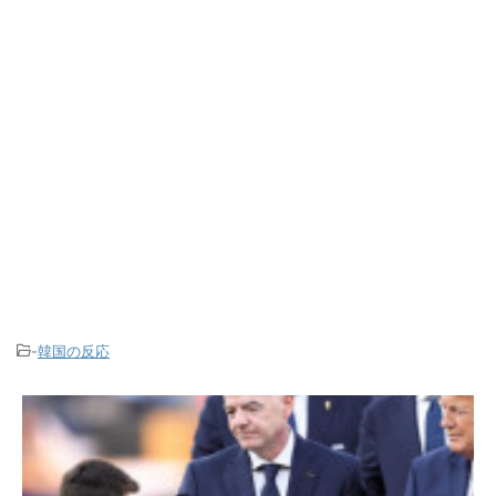
-
韓国の反応