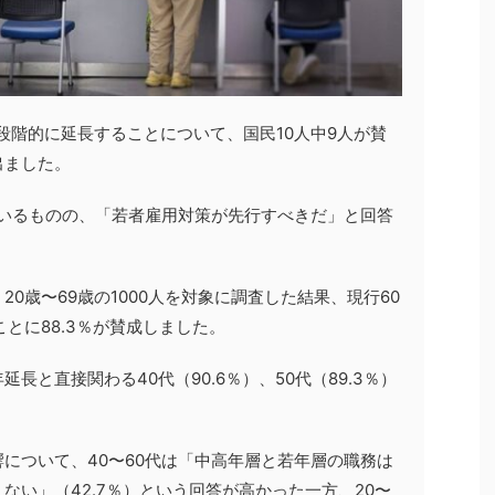
へ段階的に延長することについて、国民10人中9人が賛
出ました。
ているものの、「若者雇用対策が先行すべきだ」と回答
0歳〜69歳の1000人を対象に調査した結果、現行60
とに88.3％が賛成しました。
長と直接関わる40代（90.6％）、50代（89.3％）
について、40〜60代は「中高年層と若年層の職務は
ない」（42.7％）という回答が高かった一方、20〜