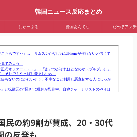
韓国ニュース反応まとめ
にゅーぷる
憂国あんてな
だめぽアンテ
国民の約9割が賛成、20・30代
間の反発も