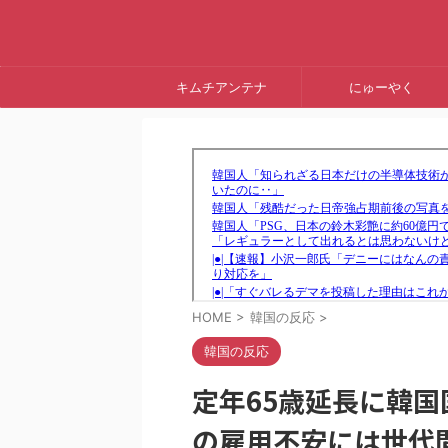
キムチアンテナ
にゅーやく
HOME
>
韓国の反応
>
韓国の反応
定年65歳延長に韓国
の雇用不安には世代