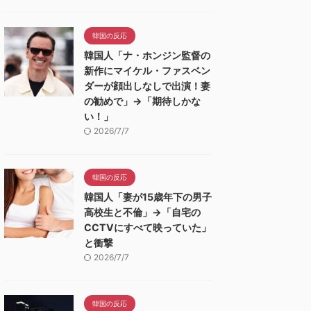
韓国の反応
韓国人「ナ・ホンジン監督の
新作にマイケル・ファスベン
ダーが顔出しなしで出演！妻
の勧めで」→「期待しかな
い！」
2026/7/7
韓国の反応
韓国人「妻が15歳年下の男子
高校生と不倫」→「自宅の
CCTVにすべて映っていた」
と衝撃
2026/7/7
韓国の反応