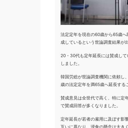
法定定年を現在の60歳から65歳
成しているという世論調査結果が
20・30代も定年延長には賛成し
しました。
韓国労総が世論調査機関に依頼し、2
歳の法定定年を満65歳へ延長するこ
賛成意見は全世代で高く、特に定年延
で賛成回答が多くなりました。
定年延長が若者の雇用に及ぼす影響
互いに異なり、浸食の懸念は大きく