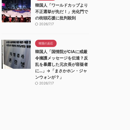
韓国人「ワールドカップより
不正選挙が先だ！」光化門で
の街頭応援に批判殺到
2026/7/7
韓国の反応
韓国人「国情院がCIAに戒厳
令擁護メッセージを伝達？反
乱を暴露した元次長が容疑者
に…」→「まさかホン・ジャ
ンウォンが？」
2026/7/7