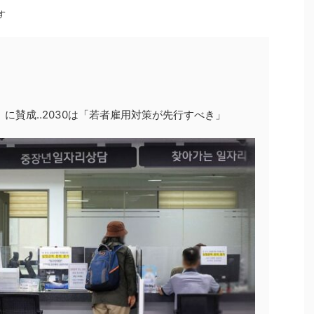
す
」に賛成‥2030は「若者雇用対策が先行すべき」