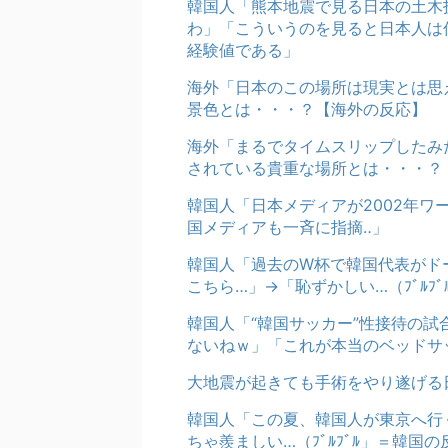
韓国人「熊本地震で見る日本の土木
わ」「こういうのを見ると日本人は
経験値である」
海外「日本のこの場所は現実とは思
景色とは・・・？【海外の反応】
海外「まるでタイムスリップしたみ
されている貴重な場所とは・・・？
韓国人「日本メディアが2002年
国メディアも一斉に指摘‥」
韓国人「過去のW杯で韓国代表がド
こちら…」→「恥ずかしい…（ﾌﾞﾙﾌ
韓国人「“韓国サッカー”性接待の
ないねｗ」「これが本当のベッドサ
大地震が起きても手術をやり遂げる
韓国人「この夏、韓国人が東京へ行
ちゃ羨ましい…（ﾌﾞﾙﾌﾞﾙ」＝韓国の