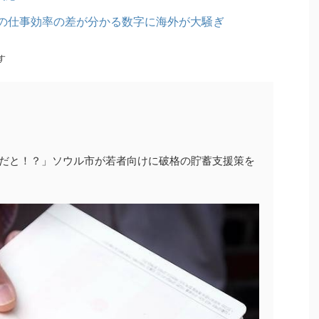
の仕事効率の差が分かる数字に海外が大騒ぎ
す
るだと！？」ソウル市が若者向けに破格の貯蓄支援策を