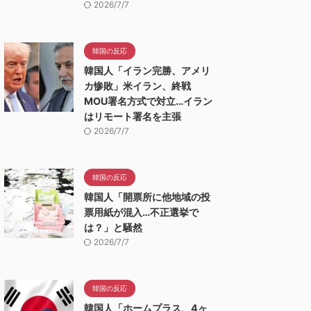
2026/7/7
韓国の反応
韓国人「イラン完勝、アメリ
カ惨敗」米イラン、終戦
MOU署名方式で対立…イラン
はリモート署名を主張
2026/7/7
韓国の反応
韓国人「開票所に他地域の投
票用紙が混入…不正選挙で
は？」と騒然
2026/7/7
韓国の反応
韓国人「ホームプラス、4ヶ