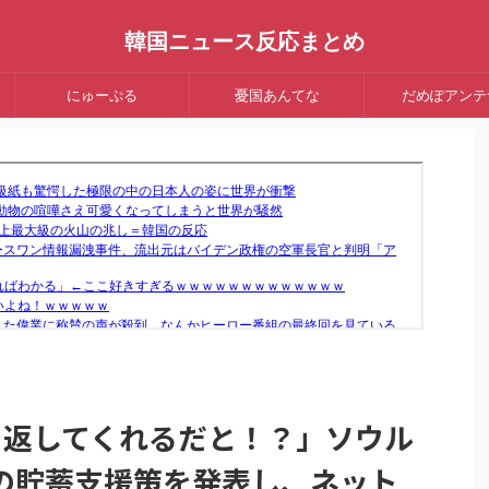
韓国ニュース反応まとめ
にゅーぷる
憂国あんてな
だめぽアンテ
を返してくれるだと！？」ソウル
の貯蓄支援策を発表し、ネット