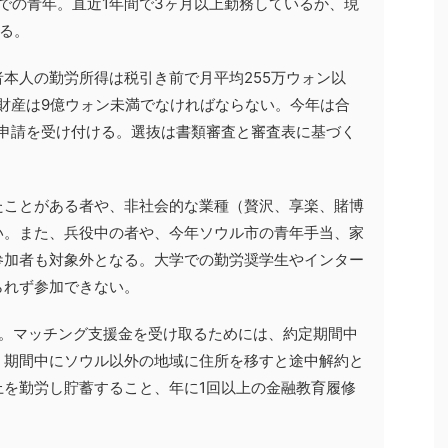
れまでの青年。直近1年間で3ヶ月以上勤務しているか、現
る。
本人の勤労所得は税引き前で月平均255万ウォン以
財産は9億ウォン未満でなければならない。今年は合
で申請を受け付ける。選抜は書類審査と審査表に基づく
たことがある者や、非社会的な業種（贅沢、享楽、賭博
い。また、兵役中の者や、今年ソウル市の青年手当、家
参加者も対象外となる。大学での勤労奨学生やインター
られず参加できない。
定。マッチング支援金を受け取るためには、約定期間中
、期間中にソウル以外の地域に住所を移すと途中解約と
上を勤労し貯蓄すること、年に1回以上の金融教育履修