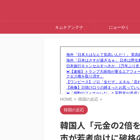
キムチアンテナ
にゅーやく
HOME
>
韓国の反応
>
韓国の反応
韓国人「元金の2倍
市が若者向けに破格