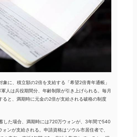
を対象に、積立額の2倍を支給する「希望2倍青年通帳」
隊軍人は兵役期間分、年齢制限が引き上げられる。毎月
蓄すると、満期時に元金の2倍が支給される破格の制度
蓄した場合、満期時には720万ウォンが、3年間で540
万ウォンが支給される。申請資格はソウル市居住者で、