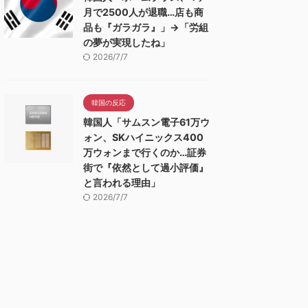
月で2500人が退職…店も商
品も『ガラガラ』」→「労組
の夢が実現したね」
2026/7/7
韓国の反応
韓国人「サムスン電子61万ウ
ォン、SKハイニックス400
万ウォンまで行くのか…証券
街で『依然として過小評価』
と言われる理由」
2026/7/7