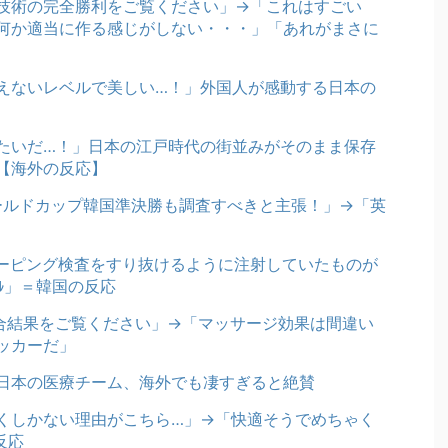
技術の完全勝利をご覧ください」→「これはすごい
何か適当に作る感じがしない・・・」「あれがまさに
えないレベルで美しい…！」外国人が感動する日本の
たいだ…！」日本の江戸時代の街並みがそのまま保存
【海外の反応】
ワールドカップ韓国準決勝も調査すべきと主張！」→「英
ーピング検査をすり抜けるように注射していたものが
ﾞﾙ」＝韓国の反応
試合結果をご覧ください」→「マッサージ効果は間違い
ッカーだ」
日本の医療チーム、海外でも凄すぎると絶賛
くしかない理由がこちら…」→「快適そうでめちゃく
反応