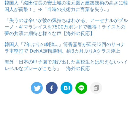
韓国人「織田信長の安土城の復元図と建築技術の高さに韓
国人が衝撃！」→「当時の技術力に言葉を失う‥」
「失うのは辛いが彼の気持ちはわかる」アーセナルがブル
ーノ・ギマランイスを7500万ポンドで獲得！ライスとの
夢の共演に期待と様々な声【海外の反応】
韓国人「7年ぶりの劇弾…」筒香嘉智が延長12回のサヨナ
ラ本塁打で DeNA逆転勝利、約3カ月ぶりAクラス浮上
海外「日本の甲子園で飛び出した高校生とは思えないハイ
レベルなプレーがこちら」 海外の反応