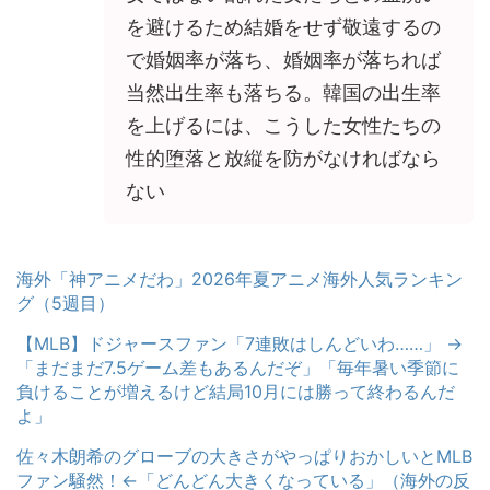
を避けるため結婚をせず敬遠するの
で婚姻率が落ち、婚姻率が落ちれば
当然出生率も落ちる。韓国の出生率
を上げるには、こうした女性たちの
性的堕落と放縦を防がなければなら
ない
海外「神アニメだわ」2026年夏アニメ海外人気ランキン
グ（5週目）
【MLB】ドジャースファン「7連敗はしんどいわ……」 →
「まだまだ7.5ゲーム差もあるんだぞ」「毎年暑い季節に
負けることが増えるけど結局10月には勝って終わるんだ
よ」
佐々木朗希のグローブの大きさがやっぱりおかしいとMLB
ファン騒然！←「どんどん大きくなっている」（海外の反