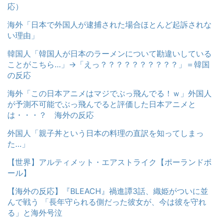
応）
海外「日本で外国人が逮捕された場合ほとんど起訴されな
い理由」
韓国人「韓国人が日本のラーメンについて勘違いしている
ことがこちら…」→「えっ？？？？？？？？？？」＝韓国
の反応
海外「この日本アニメはマジでぶっ飛んでる！ｗ」外国人
が予測不可能でぶっ飛んでると評価した日本アニメと
は・・・？ 海外の反応
外国人「親子丼という日本の料理の直訳を知ってしまっ
た…」
【世界】アルティメット・エアストライク【ポーランドボ
ール】
【海外の反応】『BLEACH』禍進譚3話、織姫がついに並
んで戦う 「長年守られる側だった彼女が、今は彼を守れ
る」と海外号泣