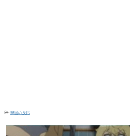
-
韓国の反応