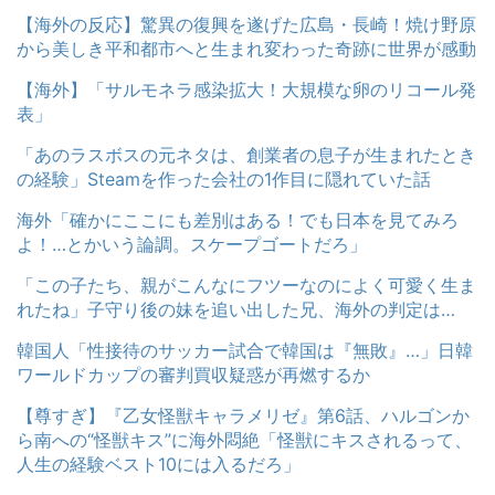
【海外の反応】驚異の復興を遂げた広島・長崎！焼け野原
から美しき平和都市へと生まれ変わった奇跡に世界が感動
【海外】「サルモネラ感染拡大！大規模な卵のリコール発
表」
「あのラスボスの元ネタは、創業者の息子が生まれたとき
の経験」Steamを作った会社の1作目に隠れていた話
海外「確かにここにも差別はある！でも日本を見てみろ
よ！…とかいう論調。スケープゴートだろ」
「この子たち、親がこんなにフツーなのによく可愛く生ま
れたね」子守り後の妹を追い出した兄、海外の判定は…
韓国人「性接待のサッカー試合で韓国は『無敗』…」日韓
ワールドカップの審判買収疑惑が再燃するか
【尊すぎ】『乙女怪獣キャラメリゼ』第6話、ハルゴンか
ら南への“怪獣キス”に海外悶絶「怪獣にキスされるって、
人生の経験ベスト10には入るだろ」