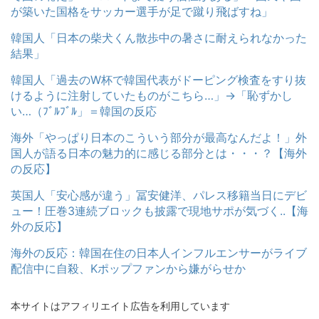
が築いた国格をサッカー選手が足で蹴り飛ばすね」
韓国人「日本の柴犬くん散歩中の暑さに耐えられなかった
結果」
韓国人「過去のW杯で韓国代表がドーピング検査をすり抜
けるように注射していたものがこちら…」→「恥ずかし
い…（ﾌﾞﾙﾌﾞﾙ」＝韓国の反応
海外「やっぱり日本のこういう部分が最高なんだよ！」外
国人が語る日本の魅力的に感じる部分とは・・・？【海外
の反応】
英国人「安心感が違う」冨安健洋、パレス移籍当日にデビ
ュー！圧巻3連続ブロックも披露で現地サポが気づく..【海
外の反応】
海外の反応：韓国在住の日本人インフルエンサーがライブ
配信中に自殺、Kポップファンから嫌がらせか
本サイトはアフィリエイト広告を利用しています