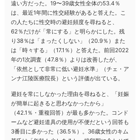
遠い方だった。19〜39歳女性全体の53.4％
は、最近1年間に性交経験があると答えた。こ
の人たちに性交時の避妊頻度を尋ねると、
62％だけが「常にする」と明らかにした。残
り38％は「まったくしない」（20.9％）また
は「時々する」（17.1％）と答えた。前回2022
年の1次調査（47.8％）よりは改善したが、
「依然として非常に低い避妊水準」（チェ・ア
ンナ江陵医療院長）という評価が出ている。
避妊を常にしなかった理由を尋ねると、「妊娠
が簡単に起きると思わなかったから」
（42.1％・重複回答）が最も多かった。コンド
ームなど避妊道具の使用が不便だという回答も
3番目に多かった（36.5％）。36歳女性のキム