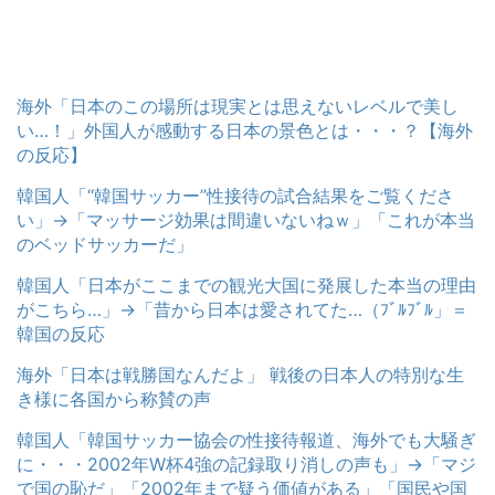
海外「日本のこの場所は現実とは思えないレベルで美し
い…！」外国人が感動する日本の景色とは・・・？【海外
の反応】
韓国人「“韓国サッカー”性接待の試合結果をご覧くださ
い」→「マッサージ効果は間違いないねｗ」「これが本当
のベッドサッカーだ」
韓国人「日本がここまでの観光大国に発展した本当の理由
がこちら…」→「昔から日本は愛されてた…（ﾌﾞﾙﾌﾞﾙ」＝
韓国の反応
海外「日本は戦勝国なんだよ」 戦後の日本人の特別な生
き様に各国から称賛の声
韓国人「韓国サッカー協会の性接待報道、海外でも大騒ぎ
に・・・2002年W杯4強の記録取り消しの声も」→「マジ
で国の恥だ」「2002年まで疑う価値がある」「国民や国