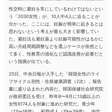
性交時に避妊を常にしているわけではないとい
う「2030女性」が、10人中4人に迫ることが
分かった。ここには、妊娠が簡単に起きるとは
思わないという考えが最も大きく影響してい
た。避妊法も避妊薬より妊娠可能性がはるかに
高い月経周期調整などを選ぶケースが依然とし
て多く、性教育の強化など認識改善が必要だと
いう指摘が出ている。
25日、中央日報が入手した「韓国女性のライ
フサイクル別性・生殖健康調査（2次）」報告
書に盛り込まれた内容だ。韓国保健社会研究院
が政府委託を受け、昨年8〜9月に13歳以上の
女性6174人を対象に進めた研究だ。青少年
（13〜18歳）、初期成人（19〜39歳）、中壮