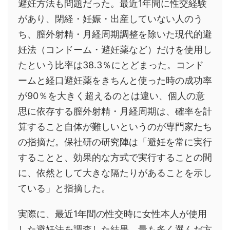
避妊方法も問題だった。最近1年間に性交経験
があり、閉経・妊娠・出産していない人のう
ち、膣外射精・月経周期調整を除いた現代的避
妊法（コンドーム・避妊薬など）だけを使用し
たという比率は38.3％にとどまった。コンド
ームと経口避妊薬をきちんと使った時の成功率
が90％を大きく超えるのとは違い、個人の意
思に依存する膣外射精・月経周期は、確率を計
算すること自体が難しいというのが専門家たち
の指摘だ。保社研の研究陣は「避妊を常に実行
することと、効果的な方式で実行することの間
に、依然として大きな隔たりがあることを示し
ている」と指摘した。
実際に、最近1年間の性交時に女性本人が使用
した避妊法を調査した結果、最も多く選んだ方