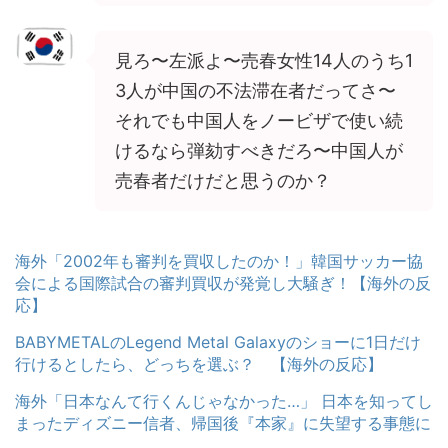
見ろ〜左派よ〜売春女性14人のうち1
3人が中国の不法滞在者だってさ〜
それでも中国人をノービザで使い続
けるなら弾劾すべきだろ〜中国人が
売春者だけだと思うのか？
海外「2002年も審判を買収したのか！」韓国サッカー協
会による国際試合の審判買収が発覚し大騒ぎ！【海外の反
応】
BABYMETALのLegend Metal Galaxyのショーに1日だけ
行けるとしたら、どっちを選ぶ？ 【海外の反応】
海外「日本なんて行くんじゃなかった…」 日本を知ってし
まったディズニー信者、帰国後『本家』に失望する事態に