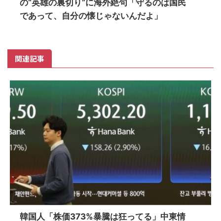
の“英雄の裏切り”に海外絶句「守るのは国民
であって、自分の懐じゃないんだよ」
関連記事
韓国人「株価373%暴騰は狂ってる」中東情