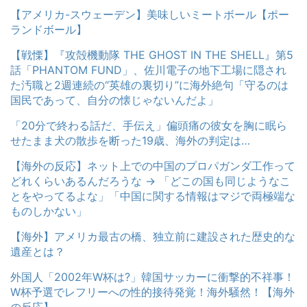
【アメリカ-スウェーデン】美味しいミートボール【ポー
ランドボール】
【戦慄】『攻殻機動隊 THE GHOST IN THE SHELL』第5
話「PHANTOM FUND」、佐川電子の地下工場に隠され
た汚職と2週連続の“英雄の裏切り”に海外絶句「守るのは
国民であって、自分の懐じゃないんだよ」
「20分で終わる話だ、手伝え」偏頭痛の彼女を胸に眠ら
せたまま犬の散歩を断った19歳、海外の判定は…
【海外の反応】ネット上での中国のプロパガンダ工作って
どれくらいあるんだろうな → 「どこの国も同じようなこ
とをやってるよな」「中国に関する情報はマジで両極端な
ものしかない」
【海外】アメリカ最古の橋、独立前に建設された歴史的な
遺産とは？
外国人「2002年W杯は?」韓国サッカーに衝撃的不祥事！
W杯予選でレフリーへの性的接待発覚！海外騒然！【海外