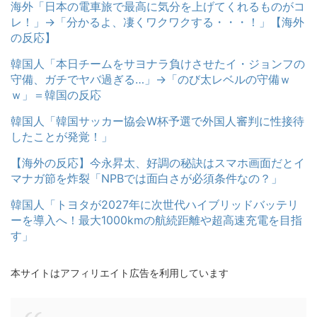
海外「日本の電車旅で最高に気分を上げてくれるものがコ
レ！」→「分かるよ、凄くワクワクする・・・！」【海外
の反応】
韓国人「本日チームをサヨナラ負けさせたイ・ジョンフの
守備、ガチでヤバ過ぎる…」→「のび太レベルの守備ｗ
ｗ」＝韓国の反応
韓国人「韓国サッカー協会W杯予選で外国人審判に性接待
したことが発覚！」
【海外の反応】今永昇太、好調の秘訣はスマホ画面だとイ
マナガ節を炸裂「NPBでは面白さが必須条件なの？」
韓国人「トヨタが2027年に次世代ハイブリッドバッテリ
ーを導入へ！最大1000kmの航続距離や超高速充電を目指
す」
本サイトはアフィリエイト広告を利用しています