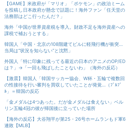
【GAME】米政府が「マリオ」「ポケモン」の政治ミーム
を投稿し日本政府が懸念で話題に！海外ファン「任天堂の
法務部はどこ行ったんだ？」
海外「中国が世界資産税を導入。財政不足を海外資産への
課税で補おうとする」
韓国人「中国・北京の108階建てビルに軽飛行機が衝突…
当局は“状況を知らない”と沈黙」
外国人「特に印象に残ってる最近の日本のアニメのOP/ED
は？」→「一回も飛ばしたことないわ」（海外の反応）
【激震】韓国人「韓国サッカー協会、W杯・五輪で複数回
の性接待を行い審判を買収していたことが発覚…（ﾌﾞﾙﾌﾞ
ﾙ」＝韓国の反応
「金メダルは4つあった。だが金メダルは食えない」ベル
リン五輪4冠の彼が帰国後に立っていた場所
【海外の反応】大谷翔平が第25・26号ホームランもド軍6
連敗【MLB】