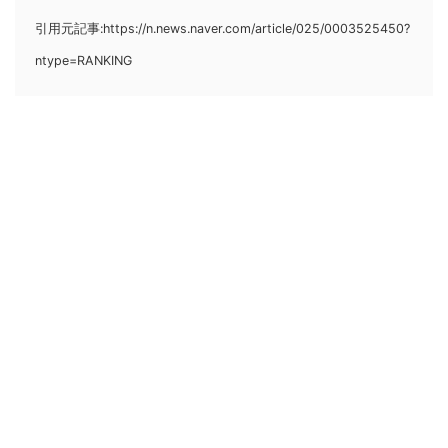
引用元記事:https://n.news.naver.com/article/025/0003525450?
ntype=RANKING