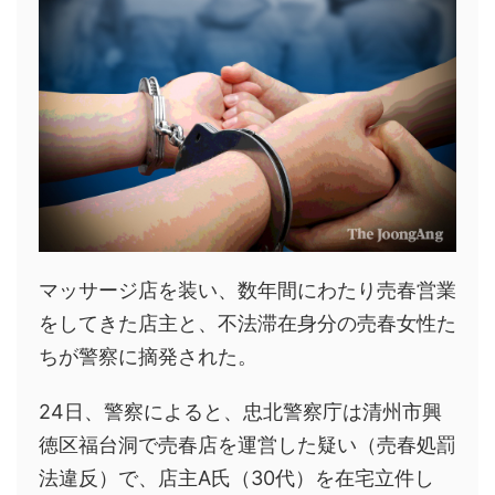
マッサージ店を装い、数年間にわたり売春営業
をしてきた店主と、不法滞在身分の売春女性た
ちが警察に摘発された。
24日、警察によると、忠北警察庁は清州市興
徳区福台洞で売春店を運営した疑い（売春処罰
法違反）で、店主A氏（30代）を在宅立件し