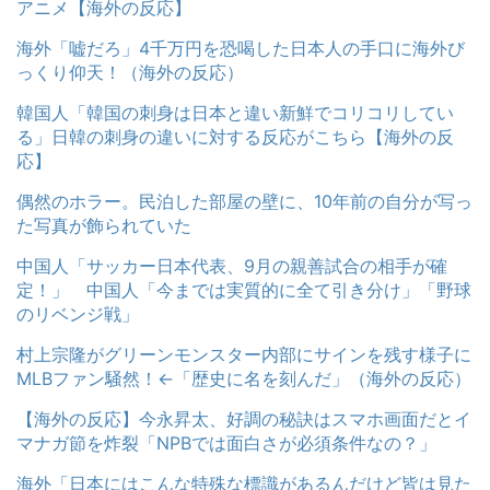
アニメ【海外の反応】
海外「嘘だろ」4千万円を恐喝した日本人の手口に海外び
っくり仰天！（海外の反応）
韓国人「韓国の刺身は日本と違い新鮮でコリコリしてい
る」日韓の刺身の違いに対する反応がこちら【海外の反
応】
偶然のホラー。民泊した部屋の壁に、10年前の自分が写っ
た写真が飾られていた
中国人「サッカー日本代表、9月の親善試合の相手が確
定！」 中国人「今までは実質的に全て引き分け」「野球
のリベンジ戦」
村上宗隆がグリーンモンスター内部にサインを残す様子に
MLBファン騒然！←「歴史に名を刻んだ」（海外の反応）
【海外の反応】今永昇太、好調の秘訣はスマホ画面だとイ
マナガ節を炸裂「NPBでは面白さが必須条件なの？」
海外「日本にはこんな特殊な標識があるんだけど皆は見た