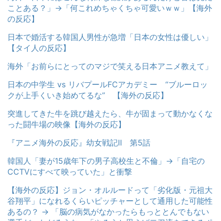
ことある？」→「何これめちゃくちゃ可愛いｗｗ」【海外
の反応】
日本で婚活する韓国人男性が急増「日本の女性は優しい」
【タイ人の反応】
海外「お前らにとってのマジで笑える日本アニメ教えて」
日本の中学生 vs リバプールFCアカデミー “ブルーロッ
クが上手くいき始めてるな” 【海外の反応】
突進してきた牛を跳び越えたら、牛が固まって動かなくな
った闘牛場の映像【海外の反応】
『アニメ海外の反応』幼女戦記Ⅱ 第5話
韓国人「妻が15歳年下の男子高校生と不倫」→「自宅の
CCTVにすべて映っていた」と衝撃
【海外の反応】ジョン・オルルードって「劣化版・元祖大
谷翔平」になれるくらいピッチャーとして通用した可能性
あるの？ → 「脳の病気がなかったらもっととんでもない