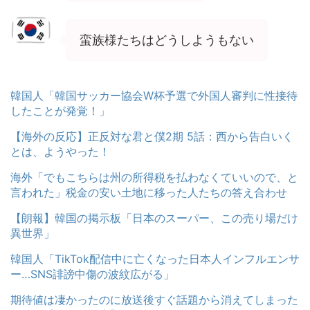
蛮族様たちはどうしようもない
韓国人「韓国サッカー協会W杯予選で外国人審判に性接待
したことが発覚！」
【海外の反応】正反対な君と僕2期 5話：西から告白いく
とは、ようやった！
海外「でもこちらは州の所得税を払わなくていいので、と
言われた」税金の安い土地に移った人たちの答え合わせ
【朗報】韓国の掲示板「日本のスーパー、この売り場だけ
異世界」
韓国人「TikTok配信中に亡くなった日本人インフルエンサ
ー…SNS誹謗中傷の波紋広がる」
期待値は凄かったのに放送後すぐ話題から消えてしまった