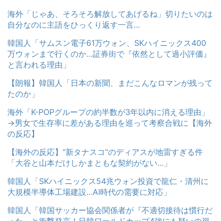
海外「じゃあ、そろそろ解放してあげるね」切りたいのは
自分なのに主語をひっくり返す一言…
韓国人「サムスン電子61万ウォン、SKハイニックス400
万ウォンまで行くのか…証券街で『依然として過小評価』
と言われる理由」
【朗報】韓国人「日本の新聞、まだこんなロマンが残って
たのか」
海外「K-POPグループの約半数が3年以内に消える理由」
→男女で生存率に差がある理由を巡って考察合戦に【海外
の反応】
【海外の反応】“新タナスコ”のディアスが地雷すぎる件
「大谷と山本だけしかまともな契約がない…」
韓国人「SKハイニックス54兆ウォン投資で龍仁・清州に
大規模半導体工場建設…AI時代の需要に対応」
韓国人「韓国サッカー協会関係者が『不適切接待は慣行だ
った』と衝撃発言！日韓ワールドカップ4強にも疑いの視