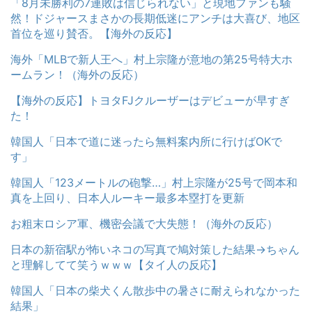
「8月未勝利の7連敗は信じられない」と現地ファンも騒
然！ドジャースまさかの長期低迷にアンチは大喜び、地区
首位を巡り賛否。【海外の反応】
海外「MLBで新人王へ」村上宗隆が意地の第25号特大ホ
ームラン！（海外の反応）
【海外の反応】トヨタFJクルーザーはデビューが早すぎ
た！
韓国人「日本で道に迷ったら無料案内所に行けばOKで
す」
韓国人「123メートルの砲撃…」村上宗隆が25号で岡本和
真を上回り、日本人ルーキー最多本塁打を更新
お粗末ロシア軍、機密会議で大失態！（海外の反応）
日本の新宿駅が怖いネコの写真で鳩対策した結果→ちゃん
と理解してて笑うｗｗｗ【タイ人の反応】
韓国人「日本の柴犬くん散歩中の暑さに耐えられなかった
結果」