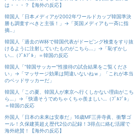
は・・・？【海外の反応】
韓国人「日本メディアが2002年ワールドカップ韓国準決
勝も調査すべきと主張！」→「英国メディアも一斉に指
摘‥」
韓国人「過去のW杯で韓国代表がドーピング検査をすり抜
けるように注射していたものがこちら…」→「恥ずかし
い…（ﾌﾞﾙﾌﾞﾙ」＝韓国の反応
韓国人「“韓国サッカー”性接待の試合結果をご覧くださ
い」→「マッサージ効果は間違いないねｗ」「これが本当
のベッドサッカーだ」
韓国人「この夏、韓国人が東京へ行くしかない理由がこち
ら…」→「快適そうでめちゃくちゃ羨ましい…（ﾌﾞﾙﾌﾞﾙ」
＝韓国の反応
外国人「日本の未来は安泰だ」16歳MF三井寺眞、衝撃ゴ
ール！久保建英超え歴代2位の記録！3得点に絡む活躍で
海外絶賛！【海外の反応】