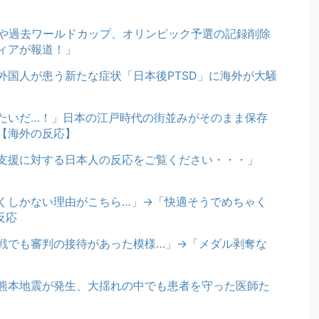
奪や過去ワールドカップ、オリンピック予選の記録削除
ディアが報道！」
外国人が患う新たな症状「日本後PTSD」に海外が大騒
たいだ…！」日本の江戸時代の街並みがそのまま保存
【海外の反応】
支援に対する日本人の反応をご覧ください・・・」
くしかない理由がこちら…」→「快適そうでめちゃく
反応
戦でも審判の接待があった模様…」→「メダル剥奪な
熊本地震が発生、大揺れの中でも患者を守った医師た