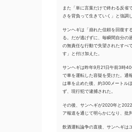
また「単に言葉だけで終わる反省
さを背負って生きていく」と強調
サンヘギは「崩れた信頼を回復す
る。だが逃げずに、毎瞬間自分の
の無責任な行動で失望されたすべ
す」と付け加えた。
サンヘギは昨年9月21日午前3時
で車を運転した容疑を受けた。通
は車を止めた後、約300メートル
ず、現行犯で逮捕された。
その後、サンヘギが2020年と2
ア報道を通じて明らかになり、批
飲酒運転論争の直後、サンヘギはユ