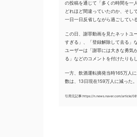
の投稿を通じて「多くの時間を一
どれほど間違っていたのか、そし
一日一日反省しながら過ごしてい
この日、謝罪動画を見たネットユ
すぎる」、「登録解除して去る」
ユーザーは「謝罪には大きな勇気
る」などのコメントを付けたりも
一方、飲酒運転摘発当時165万人
数は、13日現在159万人に減った
引用元記事:https://n.news.naver.com/article/