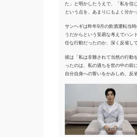
た」と明かしたうえで、「私を信
という点を、あまりにもよく分か
サンヘギは昨年9月の飲酒運転当
うだからという安易な考えでハン
任な行動だったのか、深く反省し
彼は「私は非難されて当然の行動
ったのは、私の過ちを世の中の前
自分自身への誓いをかみしめ、反