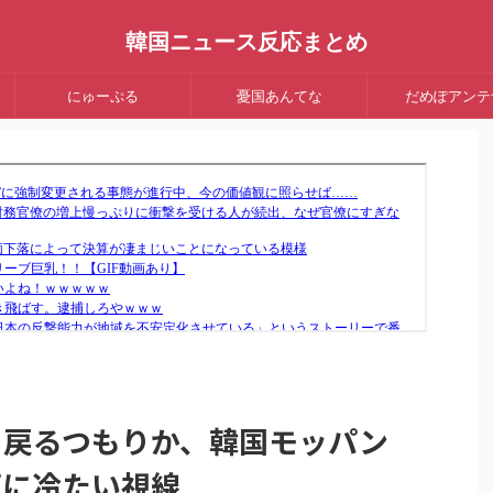
韓国ニュース反応まとめ
にゅーぷる
憂国あんてな
だめぽアンテ
も戻るつもりか、韓国モッパン
動画に冷たい視線