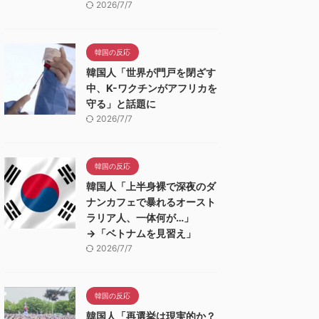
2026/7/7
韓国の反応
韓国人「世界が門戸を閉ざす
中、K-ワクチンがアフリカを
守る」と話題に
2026/7/7
韓国の反応
韓国人「上半身裸で深夜のダ
ナンカフェで暴れるオースト
ラリア人、一体何が…」
→「ベトナムを見習え」
2026/7/7
韓国の反応
韓国人「再選挙は現実的か？