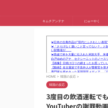
キムチアンテナ
にゅーやく
HOME
>
韓国の反応
>
韓国の反応
3度目の飲酒運転で
YouTuberの謝罪