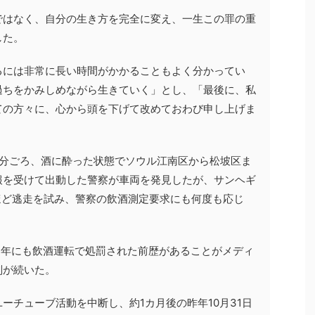
ではなく、自分の生き方を完全に変え、一生この罪の重
した。
るには非常に長い時間がかかることもよく分かってい
過ちをかみしめながら生きていく」とし、「最後に、私
ての方々に、心から頭を下げて改めておわび申し上げま
40分ごろ、酒に酔った状態でソウル江南区から松坡区ま
報を受けて出動した警察が車両を発見したが、サンヘギ
ほど逃走を試み、警察の飲酒測定要求にも何度も応じ
022年にも飲酒運転で処罰された前歴があることがメディ
判が続いた。
ーチューブ活動を中断し、約1カ月後の昨年10月31日