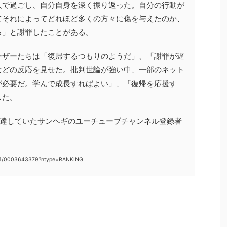
人で過ごし、自分自身を深く振り返った。自分の行動が
てそれによってどれほど多くの方々に傷を与えたのか、
る」と謝罪したことがある。
ーザーたちは「復帰するつもりのようだ」、「謝罪が遅
などの反応を見せた。批判世論が強い中、一部のネット
が必要だ。学んで成長すればよい」、「復帰を応援す
した。
に達していたサンヘギのユーチューブチャンネル登録者
。
081/0003643379?ntype=RANKING